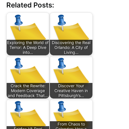
Related Posts:
Exploring the World of
Discovering the Real
Terror: A Deep Dive
Orlando: A City of
into…
Living…
Crack the Rewrite:
Discover Your
Modern Coverage
Creative Haven in
and Feedback That…
Pittsburgh’s…
From Chaos to
Fairfax VA Pool
Calendar: How a