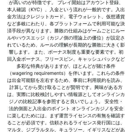
が高いのが特徴です。 プレイ開始はアカウント登録、
本人確認（KYC）、入金という流れが一般的です。入出
金方法はクレジットカード、電子ウォレット、仮想通貨
など多岐にわたり、各プラットフォームで利用可能な決
済手段が異なります。勝敗の仕組みはゲームごとにルー
ルやハウスエッジ（カジノ側の理論上の優位）が設定さ
れているため、ルールの理解が長期的な勝敗に大きく影
響します。 また、ボーナス制度も重要な要素です。初
回入金ボーナス、フリースピン、キャッシュバックなど
多彩な特典がありますが、ほとんどが賭け条件
（wagering requirements）を伴います。これらの条件
は出金可能額を左右するため、事前に利用規約を読み、
計算してから受け取ることが賢明です。興味がある方
は、実際に比較検討しやすい情報源としてオンラインカ
ジノの比較記事を参照すると良いでしょう。 安全性・
法的側面と入出金のポイント オンラインカジノを安全
に楽しむためには、まず運営ライセンスの有無を確認す
ることが必須です。信頼されるライセンス発行国には、
マルタ、ジブラルタル、キュラソー、イギリスなどがあ