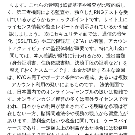
ります。これらの管轄は監督基準や審査が比較的厳し
く、第三者機関による監査や、独立したRNGテストを受
けているかどうかもチェックポイントです。サイト上に
ライセンス情報や監査レポートが明示されているかを確
認しましょう。 次にセキュリティ面では、通信の暗号
化（SSL/TLS）や二段階認証（2FA）の有無、アカウン
トアクティビティの監視体制が重要です。特に入出金に
関しては、本人確認が厳格に行われるため、提出書類
（身分証明書、住所確認書類、決済手段の証明など）を
整えておくとスムーズです。出金が遅延する主な原因
は、KYC未完了やボーナス条件の未達成、あるいは複数
アカウント利用の疑いによるものです。 法的側面で
は、日本国内でのオンラインギャンブルの扱いは複雑で
す。オンラインカジノ運営の多くは海外ライセンスで行
われ、日本からの利用が禁止されている明確な条項は存
在しない一方、賭博関連法令や税務の観点から留意点が
あります。勝利金の扱いや税金に関しては、ケースバイ
ケースであり、一定額以上の利益が出た場合には税務申