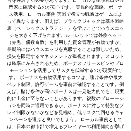
告を検討する必要があります。ローカルな相談窓口や専
門家に確認するのが安心です。 実践的な戦略、ボーナ
ス活用、ローカル事例 実戦で役立つ戦略はゲームによ
って異なります。例えば、ブラックジャックは基本戦略
表（ベーシックストラテジー）を学ぶことでハウスエッ
ジを大きく下げられます。ルーレットでは外側ベット
（赤黒、偶数奇数）を利用した資金管理が有効ですが、
長期的にはハウスエッジを克服することは難しいため、
損失を限定するマネジメントが重視されます。スロット
は確率に左右されるため、ボーナスフリースピンやプロ
モーションを活用してリスクを低減するのが現実的で
す。 ボーナスを有効活用するコツは、賭け条件や最大
ベット制限、許可ゲームを事前に確認することです。例
えば、賭け条件が高いボーナスは一見魅力的でも、現実
的に出金に至らないことがあります。複数のプロモーシ
ョンを同時に適用できるか、ボーナスに対して特別なプ
レイ制限がないかなどを見極め、低リスクで回せるキャ
ンペーンを選ぶと良いでしょう。 ローカル事例として
は、日本の都市部で増えるプレイヤーの利用傾向が挙げ