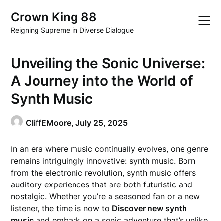
Skip
Crown King 88
to
content
Reigning Supreme in Diverse Dialogue
Unveiling the Sonic Universe:
A Journey into the World of
Synth Music
CliffEMoore,
July 25, 2025
In an era where music continually evolves, one genre
remains intriguingly innovative: synth music. Born
from the electronic revolution, synth music offers
auditory experiences that are both futuristic and
nostalgic. Whether you’re a seasoned fan or a new
listener, the time is now to
Discover new synth
music
and embark on a sonic adventure that’s unlike