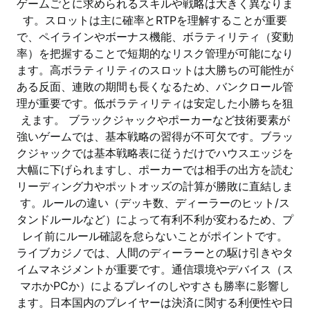
ゲームごとに求められるスキルや戦略は大きく異なりま
す。スロットは主に確率とRTPを理解することが重要
で、ペイラインやボーナス機能、ボラティリティ（変動
率）を把握することで短期的なリスク管理が可能になり
ます。高ボラティリティのスロットは大勝ちの可能性が
ある反面、連敗の期間も長くなるため、バンクロール管
理が重要です。低ボラティリティは安定した小勝ちを狙
えます。 ブラックジャックやポーカーなど技術要素が
強いゲームでは、基本戦略の習得が不可欠です。ブラッ
クジャックでは基本戦略表に従うだけでハウスエッジを
大幅に下げられますし、ポーカーでは相手の出方を読む
リーディング力やポットオッズの計算が勝敗に直結しま
す。ルールの違い（デッキ数、ディーラーのヒット/ス
タンドルールなど）によって有利不利が変わるため、プ
レイ前にルール確認を怠らないことがポイントです。
ライブカジノでは、人間のディーラーとの駆け引きやタ
イムマネジメントが重要です。通信環境やデバイス（ス
マホかPCか）によるプレイのしやすさも勝率に影響し
ます。日本国内のプレイヤーは決済に関する利便性や日