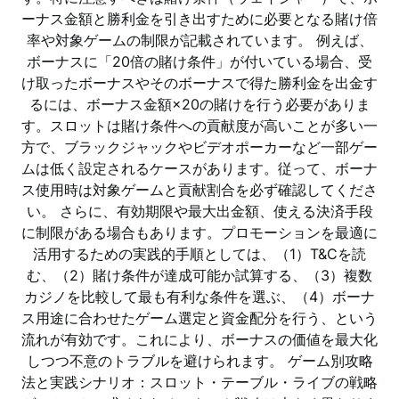
ーナス金額と勝利金を引き出すために必要となる賭け倍
率や対象ゲームの制限が記載されています。 例えば、
ボーナスに「20倍の賭け条件」が付いている場合、受
け取ったボーナスやそのボーナスで得た勝利金を出金す
るには、ボーナス金額×20の賭けを行う必要がありま
す。スロットは賭け条件への貢献度が高いことが多い一
方で、ブラックジャックやビデオポーカーなど一部ゲー
ムは低く設定されるケースがあります。従って、ボーナ
ス使用時は対象ゲームと貢献割合を必ず確認してくださ
い。 さらに、有効期限や最大出金額、使える決済手段
に制限がある場合もあります。プロモーションを最適に
活用するための実践的手順としては、（1）T&Cを読
む、（2）賭け条件が達成可能か試算する、（3）複数
カジノを比較して最も有利な条件を選ぶ、（4）ボーナ
ス用途に合わせたゲーム選定と資金配分を行う、という
流れが有効です。これにより、ボーナスの価値を最大化
しつつ不意のトラブルを避けられます。 ゲーム別攻略
法と実践シナリオ：スロット・テーブル・ライブの戦略