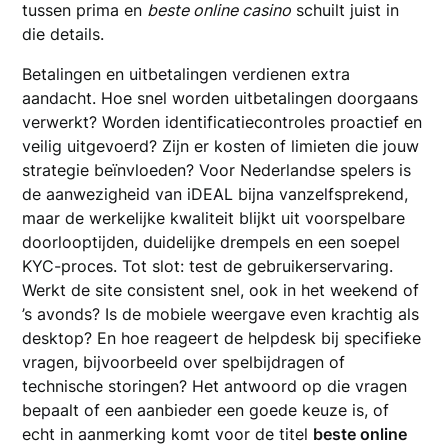
tussen prima en
beste online casino
schuilt juist in
die details.
Betalingen en uitbetalingen verdienen extra
aandacht. Hoe snel worden uitbetalingen doorgaans
verwerkt? Worden identificatiecontroles proactief en
veilig uitgevoerd? Zijn er kosten of limieten die jouw
strategie beïnvloeden? Voor Nederlandse spelers is
de aanwezigheid van iDEAL bijna vanzelfsprekend,
maar de werkelijke kwaliteit blijkt uit voorspelbare
doorlooptijden, duidelijke drempels en een soepel
KYC-proces. Tot slot: test de gebruikerservaring.
Werkt de site consistent snel, ook in het weekend of
’s avonds? Is de mobiele weergave even krachtig als
desktop? En hoe reageert de helpdesk bij specifieke
vragen, bijvoorbeeld over spelbijdragen of
technische storingen? Het antwoord op die vragen
bepaalt of een aanbieder een goede keuze is, of
echt in aanmerking komt voor de titel
beste online