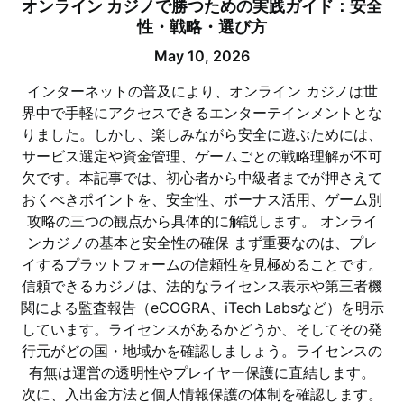
オンライン カジノで勝つための実践ガイド：安全
性・戦略・選び方
May 10, 2026
インターネットの普及により、オンライン カジノは世
界中で手軽にアクセスできるエンターテインメントとな
りました。しかし、楽しみながら安全に遊ぶためには、
サービス選定や資金管理、ゲームごとの戦略理解が不可
欠です。本記事では、初心者から中級者までが押さえて
おくべきポイントを、安全性、ボーナス活用、ゲーム別
攻略の三つの観点から具体的に解説します。 オンライ
ンカジノの基本と安全性の確保 まず重要なのは、プレ
イするプラットフォームの信頼性を見極めることです。
信頼できるカジノは、法的なライセンス表示や第三者機
関による監査報告（eCOGRA、iTech Labsなど）を明示
しています。ライセンスがあるかどうか、そしてその発
行元がどの国・地域かを確認しましょう。ライセンスの
有無は運営の透明性やプレイヤー保護に直結します。
次に、入出金方法と個人情報保護の体制を確認します。