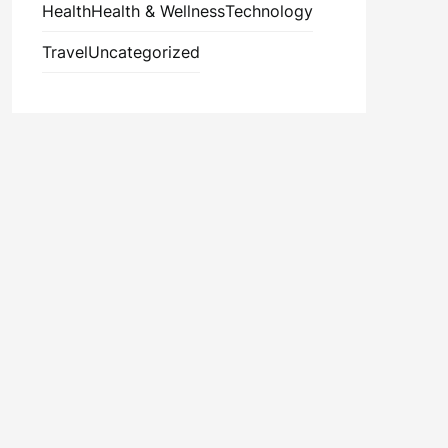
Health
Health & Wellness
Technology
Travel
Uncategorized