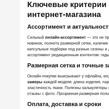
Ключевые критерии
интернет‑магазина
Ассортимент и актуальност
Сильный
онлайн‑ассортимент
— это не пр
новинок, полнота размерной сетки, наличие
капсульные подборки под разные сезоны и 
ассортимент редакционным контентом: гиды 
Размерная сетка и точные 
Онлайн‑покупки выигрывают у офлайна, ко
замеры
каждой модели: длина изделия, пара
эластичность ткани. Полезны калькуляторы 
отзывы с фото.
Прозрачная размерная пол
Оплата, доставка и сроки