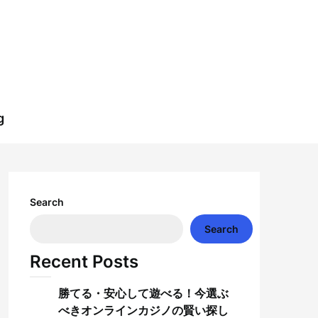
g
Search
Search
Recent Posts
勝てる・安心して遊べる！今選ぶ
べきオンラインカジノの賢い探し