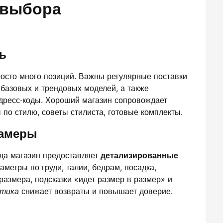
 выбора
ь
осто много позиций. Важны регулярные поставки
 базовых и трендовых моделей, а также
дресс‑коды. Хороший магазин сопровождает
по стилю, советы стилиста, готовые комплекты.
замеры
гда магазин предоставляет
детализированные
метры по груди, талии, бедрам, посадка,
размера, подсказки «идет размер в размер» и
итика
снижает возвраты и повышает доверие.