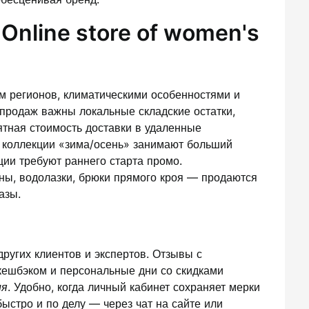
Online store of women's
м регионов, климатическими особенностями и
продаж важны локальные складские остатки,
ятная стоимость доставки в удаленные
: коллекции «зима/осень» занимают больший
ции требуют раннего старта промо.
ы, водолазки, брюки прямого кроя — продаются
азы.
угих клиентов и экспертов. Отзывы с
кешбэком и персональные дни со скидками
ия
. Удобно, когда личный кабинет сохраняет мерки
быстро и по делу — через чат на сайте или