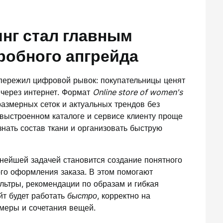
нг стал главным
робного апгрейда
пережил цифровой рывок: покупательницы ценят
 через интернет. Формат
Online store of women's
размерных сеток и актуальных трендов без
выстроенном каталоге и сервисе клиенту проще
нать состав ткани и организовать быструю
нейшей задачей становится создание понятного
ого оформления заказа. В этом помогают
льтры, рекомендации по образам и гибкая
йт будет работать
быстро
, корректно на
меры и сочетания вещей.