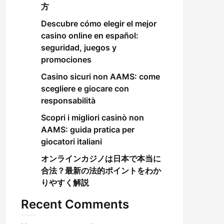
方
Descubre cómo elegir el mejor
casino online en español:
seguridad, juegos y
promociones
Casino sicuri non AAMS: come
scegliere e giocare con
responsabilità
Scopri i migliori casinò non
AAMS: guida pratica per
giocatori italiani
オンラインカジノは日本で本当に
合法？最新の法的ポイントをわか
りやすく解説
Recent Comments