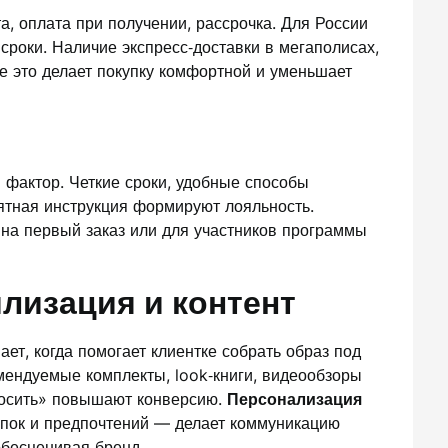
, оплата при получении, рассрочка. Для России
сроки. Наличие экспресс‑доставки в мегаполисах,
е это делает покупку комфортной и уменьшает
фактор. Четкие сроки, удобные способы
нятная инструкция формируют лояльность.
на первый заказ или для участников программы
лизация и контент
ет, когда помогает клиентке собрать образ под
комендуемые комплекты, look‑книги, видеообзоры
 носить» повышают конверсию.
Персонализация
упок и предпочтений — делает коммуникацию
обесценивая бренд.