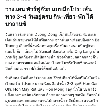
วางแผน ทัวร์ฟูก๊วก แบบมือโปร: เส้น
ทาง 3-4 วันอยู่ครบ กิน-เที่ยว-พัก ได้
บาลานซ์
วันแรก เริ่มที่ย่าน Duong Dong เช็กอินโรงแรมริมทะเล
เดินเล่นชายหาดให้คุ้นฟีลเกาะ จากนั้นคาเฟ่ฮอปปิงแถว Bai
Truong เลือกที่นั่งหน้าหาดดูเครื่องบินลงสนามบินฟูก๊วก
แบบใกล้ตา เย็นๆ ไป Sunset Sanato หรือ Ong Lang เก็บ
ภาพซิลูเอตกับงานศิลป์กลางน้ำ ช่วงค่ำแวะตลาดกลางคืน
ลอง
อาหารทะเล
สดใหม่และไอศกรีมพริกไทยซิกเนเจอร์
ปิดท้ายด้วยคราฟต์เบียร์ท้องถิ่นสักแก้ว
วันที่สอง จัดเต็มทริปเกาะ
An Thoi
เลือกได้ทั้งสปีดโบ๊ตหรือ
เรือยอร์ช โปรแกรมยอดนิยมคือดำน้ำ 2-3 จุดที่ Hon Gam
Ghi, Hon May Rut และ Hon Mong Tay น้ำใส ปะการัง
แข็งและซอฟต์คอรัลสวย ถ้าชอบภาพสวยๆ ขอทีมเรือพาไป
มุมทะเลแหวกและสะพานไม้กลางน้ำ กลับฝั่งแวะสวนพริก