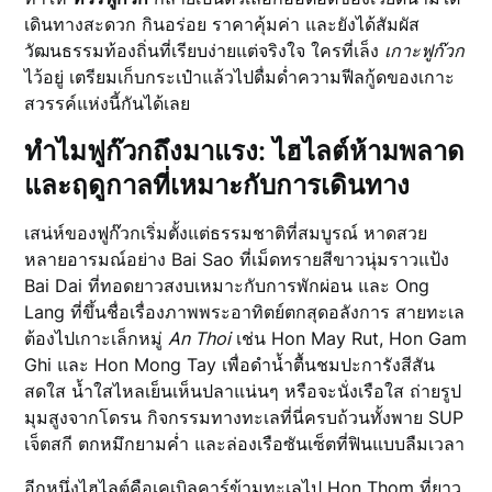
เดินทางสะดวก กินอร่อย ราคาคุ้มค่า และยังได้สัมผัส
วัฒนธรรมท้องถิ่นที่เรียบง่ายแต่จริงใจ ใครที่เล็ง
เกาะฟูก๊วก
ไว้อยู่ เตรียมเก็บกระเป๋าแล้วไปดื่มด่ำความฟีลกู้ดของเกาะ
สวรรค์แห่งนี้กันได้เลย
ทำไมฟูก๊วกถึงมาแรง: ไฮไลต์ห้ามพลาด
และฤดูกาลที่เหมาะกับการเดินทาง
เสน่ห์ของฟูก๊วกเริ่มตั้งแต่ธรรมชาติที่สมบูรณ์ หาดสวย
หลายอารมณ์อย่าง Bai Sao ที่เม็ดทรายสีขาวนุ่มราวแป้ง
Bai Dai ที่ทอดยาวสงบเหมาะกับการพักผ่อน และ Ong
Lang ที่ขึ้นชื่อเรื่องภาพพระอาทิตย์ตกสุดอลังการ สายทะเล
ต้องไปเกาะเล็กหมู่
An Thoi
เช่น Hon May Rut, Hon Gam
Ghi และ Hon Mong Tay เพื่อดำน้ำตื้นชมปะการังสีสัน
สดใส น้ำใสไหลเย็นเห็นปลาแน่นๆ หรือจะนั่งเรือใส ถ่ายรูป
มุมสูงจากโดรน กิจกรรมทางทะเลที่นี่ครบถ้วนทั้งพาย SUP
เจ็ตสกี ตกหมึกยามค่ำ และล่องเรือซันเซ็ตที่ฟินแบบลืมเวลา
อีกหนึ่งไฮไลต์คือเคเบิลคาร์ข้ามทะเลไป Hon Thom ที่ยาว