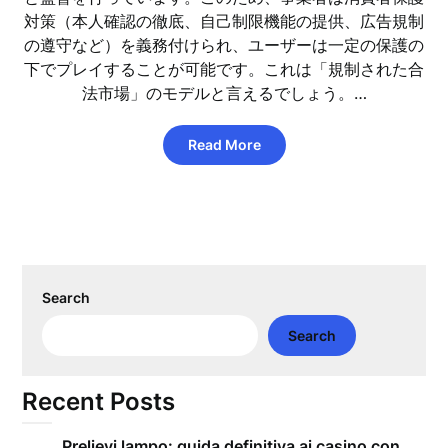
対策（本人確認の徹底、自己制限機能の提供、広告規制
の遵守など）を義務付けられ、ユーザーは一定の保護の
下でプレイすることが可能です。これは「規制された合
法市場」のモデルと言えるでしょう。…
Read More
Search
Search
Recent Posts
Prelievi lampo: guida definitiva ai casino con