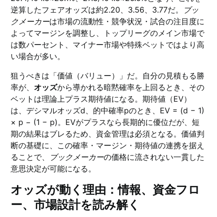
逆算したフェアオッズは約2.20、3.56、3.77だ。
ブッ
クメーカー
は市場の流動性・競争状況・試合の注目度に
よってマージンを調整し、トップリーグのメイン市場で
は数パーセント、マイナー市場や特殊ベットではより高
い場合が多い。
狙うべきは「価値（バリュー）」だ。自分の見積もる勝
率が、
オッズ
から導かれる暗黙確率を上回るとき、その
ベットは理論上プラス期待値になる。期待値（EV）
は、デシマルオッズd、的中確率pのとき、EV = (d − 1)
× p − (1 − p)。EVがプラスなら長期的に優位だが、短
期の結果はブレるため、資金管理は必須となる。価値判
断の基礎に、この確率・マージン・期待値の連携を据え
ることで、
ブックメーカー
の価格に流されない一貫した
意思決定が可能になる。
オッズが動く理由：情報、資金フロ
ー、市場設計を読み解く