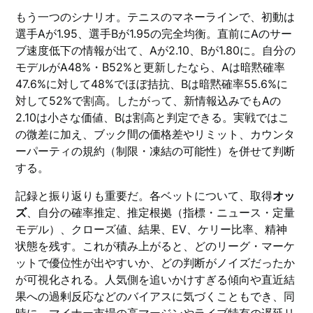
もう一つのシナリオ。テニスのマネーラインで、初動は
選手Aが1.95、選手Bが1.95の完全均衡。直前にAのサー
ブ速度低下の情報が出て、Aが2.10、Bが1.80に。自分の
モデルがA48%・B52%と更新したなら、Aは暗黙確率
47.6%に対して48%でほぼ拮抗、Bは暗黙確率55.6%に
対して52%で割高。したがって、新情報込みでもAの
2.10は小さな価値、Bは割高と判定できる。実戦ではこ
の微差に加え、ブック間の価格差やリミット、カウンタ
ーパーティの規約（制限・凍結の可能性）を併せて判断
する。
記録と振り返りも重要だ。各ベットについて、取得
オッ
ズ
、自分の確率推定、推定根拠（指標・ニュース・定量
モデル）、クローズ値、結果、EV、ケリー比率、精神
状態を残す。これが積み上がると、どのリーグ・マーケ
ットで優位性が出やすいか、どの判断がノイズだったか
が可視化される。人気側を追いかけすぎる傾向や直近結
果への過剰反応などのバイアスに気づくこともでき、同