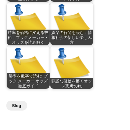
勝率を価格に変える技
娯楽の行間を読む：情
術：ブックメーカー・
報社会の新しい楽しみ
オッズを読み解く
方
勝率を数字で読む: ブ
ック メーカー オッズ
静謐な確信を磨くオッ
徹底ガイド
ズ思考の旅
Blog