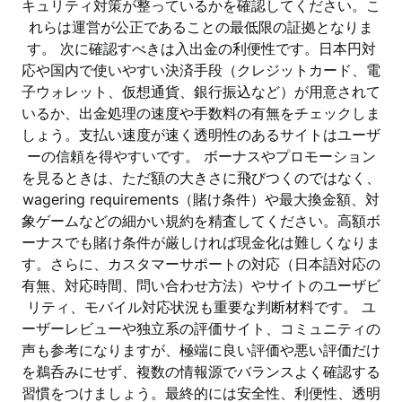
キュリティ対策が整っているかを確認してください。こ
れらは運営が公正であることの最低限の証拠となりま
す。 次に確認すべきは入出金の利便性です。日本円対
応や国内で使いやすい決済手段（クレジットカード、電
子ウォレット、仮想通貨、銀行振込など）が用意されて
いるか、出金処理の速度や手数料の有無をチェックしま
しょう。支払い速度が速く透明性のあるサイトはユーザ
ーの信頼を得やすいです。 ボーナスやプロモーション
を見るときは、ただ額の大きさに飛びつくのではなく、
wagering requirements（賭け条件）や最大換金額、対
象ゲームなどの細かい規約を精査してください。高額ボ
ーナスでも賭け条件が厳しければ現金化は難しくなりま
す。さらに、カスタマーサポートの対応（日本語対応の
有無、対応時間、問い合わせ方法）やサイトのユーザビ
リティ、モバイル対応状況も重要な判断材料です。 ユ
ーザーレビューや独立系の評価サイト、コミュニティの
声も参考になりますが、極端に良い評価や悪い評価だけ
を鵜呑みにせず、複数の情報源でバランスよく確認する
習慣をつけましょう。最終的には安全性、利便性、透明