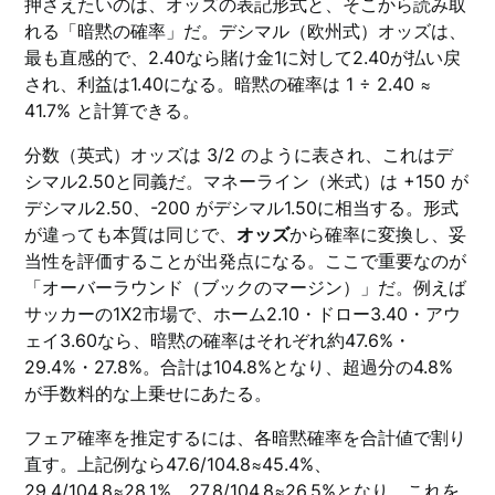
押さえたいのは、オッズの表記形式と、そこから読み取
れる「暗黙の確率」だ。デシマル（欧州式）オッズは、
最も直感的で、2.40なら賭け金1に対して2.40が払い戻
され、利益は1.40になる。暗黙の確率は 1 ÷ 2.40 ≈
41.7% と計算できる。
分数（英式）オッズは 3/2 のように表され、これはデ
シマル2.50と同義だ。マネーライン（米式）は +150 が
デシマル2.50、-200 がデシマル1.50に相当する。形式
が違っても本質は同じで、
オッズ
から確率に変換し、妥
当性を評価することが出発点になる。ここで重要なのが
「オーバーラウンド（ブックのマージン）」だ。例えば
サッカーの1X2市場で、ホーム2.10・ドロー3.40・アウ
ェイ3.60なら、暗黙の確率はそれぞれ約47.6%・
29.4%・27.8%。合計は104.8%となり、超過分の4.8%
が手数料的な上乗せにあたる。
フェア確率を推定するには、各暗黙確率を合計値で割り
直す。上記例なら47.6/104.8≈45.4%、
29.4/104.8≈28.1%、27.8/104.8≈26.5%となり、これを