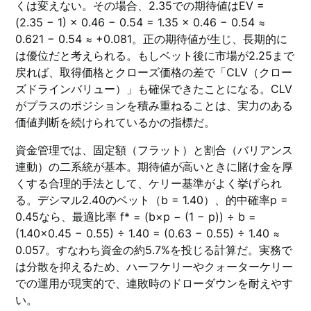
くは変えない。その場合、2.35での期待値はEV =
(2.35 − 1) × 0.46 − 0.54 = 1.35 × 0.46 − 0.54 ≈
0.621 − 0.54 ≈ +0.081。正の期待値が生じ、長期的に
は優位だと考えられる。もしベット後に市場が2.25まで
戻れば、取得価格とクローズ価格の差で「CLV（クロー
ズドラインバリュー）」も確保できたことになる。CLV
がプラスのポジションを積み重ねることは、実力のある
価値判断を続けられているかの指標だ。
資金管理では、固定額（フラット）と割合（バリアンス
連動）の二系統が基本。期待値が高いときに賭け金を厚
くする合理的手法として、ケリー基準がよく挙げられ
る。デシマル2.40のベット（b = 1.40）、的中確率p =
0.45なら、最適比率 f* = (b×p − (1 − p)) ÷ b =
(1.40×0.45 − 0.55) ÷ 1.40 = (0.63 − 0.55) ÷ 1.40 ≈
0.057。すなわち資金の約5.7%を投じる計算だ。実務で
は分散を抑えるため、ハーフケリーやクォーターケリー
での運用が現実的で、連敗時のドローダウンを耐えやす
い。