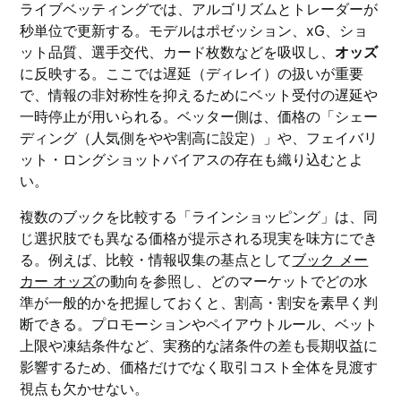
ライブベッティングでは、アルゴリズムとトレーダーが
秒単位で更新する。モデルはポゼッション、xG、ショ
ット品質、選手交代、カード枚数などを吸収し、
オッズ
に反映する。ここでは遅延（ディレイ）の扱いが重要
で、情報の非対称性を抑えるためにベット受付の遅延や
一時停止が用いられる。ベッター側は、価格の「シェー
ディング（人気側をやや割高に設定）」や、フェイバリ
ット・ロングショットバイアスの存在も織り込むとよ
い。
複数のブックを比較する「ラインショッピング」は、同
じ選択肢でも異なる価格が提示される現実を味方にでき
る。例えば、比較・情報収集の基点として
ブック メー
カー オッズ
の動向を参照し、どのマーケットでどの水
準が一般的かを把握しておくと、割高・割安を素早く判
断できる。プロモーションやペイアウトルール、ベット
上限や凍結条件など、実務的な諸条件の差も長期収益に
影響するため、価格だけでなく取引コスト全体を見渡す
視点も欠かせない。