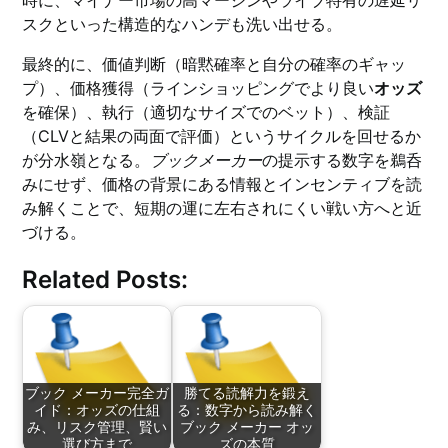
時に、マイナー市場の高マージンやライブ特有の遅延リ
スクといった構造的なハンデも洗い出せる。
最終的に、価値判断（暗黙確率と自分の確率のギャッ
プ）、価格獲得（ラインショッピングでより良い
オッズ
を確保）、執行（適切なサイズでのベット）、検証
（CLVと結果の両面で評価）というサイクルを回せるか
が分水嶺となる。
ブックメーカー
の提示する数字を鵜呑
みにせず、価格の背景にある情報とインセンティブを読
み解くことで、短期の運に左右されにくい戦い方へと近
づける。
Related Posts:
ブック メーカー完全ガ
勝てる読解力を鍛え
イド：オッズの仕組
る：数字から読み解く
み、リスク管理、賢い
ブック メーカー オッ
選び方まで
ズの本質