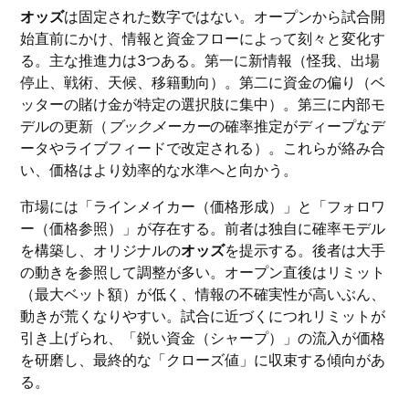
オッズ
は固定された数字ではない。オープンから試合開
始直前にかけ、情報と資金フローによって刻々と変化す
る。主な推進力は3つある。第一に新情報（怪我、出場
停止、戦術、天候、移籍動向）。第二に資金の偏り（ベ
ッターの賭け金が特定の選択肢に集中）。第三に内部モ
デルの更新（
ブックメーカー
の確率推定がディープなデ
ータやライブフィードで改定される）。これらが絡み合
い、価格はより効率的な水準へと向かう。
市場には「ラインメイカー（価格形成）」と「フォロワ
ー（価格参照）」が存在する。前者は独自に確率モデル
を構築し、オリジナルの
オッズ
を提示する。後者は大手
の動きを参照して調整が多い。オープン直後はリミット
（最大ベット額）が低く、情報の不確実性が高いぶん、
動きが荒くなりやすい。試合に近づくにつれリミットが
引き上げられ、「鋭い資金（シャープ）」の流入が価格
を研磨し、最終的な「クローズ値」に収束する傾向があ
る。