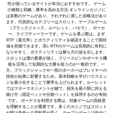
性が揃っているサイトが本当におすすめです。 ゲーム
の種類と戦略：勝率を高める方法 オンラインカジノに
は多数のゲームがあり、それぞれに適した攻略法があり
ます。代表的なカテゴリーはスロット、テーブルゲーム
（ブラックジャック、ルーレット、バカラ）、ポーカ
ー、ライブディーラーです。ゲームを選ぶ際は、まず
RTP（還元率）とボラティリティを確認することで期待
値を把握できます。高いRTPのゲームは長期的に有利に
なりやすく、ボラティリティは勝ち方の波を示します。
スロットは運の要素が強く、フリースピンやボーナス機
能を活用して短期的な大勝を狙うのが一般的です。一
方、ブラックジャックや一部のポーカーはプレイヤーの
技術が結果に影響するため、基本戦略を学びハウスエッ
ジを最小化することで勝率を上げられます。ルーレット
ではマネーマネジメントが鍵で、損失を最小限に抑える
賭け方（固定ベットや分散ベット）を採用するのが有効
です。 ボーナスを利用する際は、対象ゲームの貢献度
を理解することが重要です。多くのカジノではスロット
が賭け条件への貢献度が高く、テーブルゲームは低めに