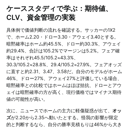
ケーススタディで学ぶ：期待値、
CLV、資金管理の実装
具体例で価値判断の流れを確認する。サッカーの1X2
で、ホーム2.20・ドロー3.30・アウェイ3.40とする。
暗黙確率はホーム約45.5%、ドロー約30.3%、アウェイ
約29.4%、合計は105.2%でマージンは5.2%。フェア確
率はそれぞれ45.5/105.2≈43.3%、
30.3/105.2≈28.8%、29.4/105.2≈27.9%。フェアオッズ
に直すと約2.31、3.47、3.58だ。自分のモデルがホーム
46%、ドロー27%、アウェイ27%と評価している場合、
暗黙確率との比較ではホームはほぼ拮抗、ドローとアウ
ェイは暗黙確率の方が高く、現行価格ではマイナス期待
値の可能性が高い。
次に、ニュースでホームの主力に軽傷疑惑が出て、
オッ
ズ
が2.20から2.35へ動いたとする。怪我の影響が限定
的と判断するなら、自分の勝率見積もりは46%から大き