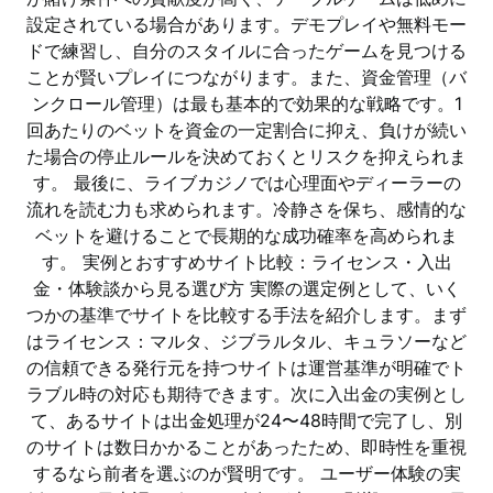
設定されている場合があります。デモプレイや無料モー
ドで練習し、自分のスタイルに合ったゲームを見つける
ことが賢いプレイにつながります。また、資金管理（バ
ンクロール管理）は最も基本的で効果的な戦略です。1
回あたりのベットを資金の一定割合に抑え、負けが続い
た場合の停止ルールを決めておくとリスクを抑えられま
す。 最後に、ライブカジノでは心理面やディーラーの
流れを読む力も求められます。冷静さを保ち、感情的な
ベットを避けることで長期的な成功確率を高められま
す。 実例とおすすめサイト比較：ライセンス・入出
金・体験談から見る選び方 実際の選定例として、いく
つかの基準でサイトを比較する手法を紹介します。まず
はライセンス：マルタ、ジブラルタル、キュラソーなど
の信頼できる発行元を持つサイトは運営基準が明確でト
ラブル時の対応も期待できます。次に入出金の実例とし
て、あるサイトは出金処理が24〜48時間で完了し、別
のサイトは数日かかることがあったため、即時性を重視
するなら前者を選ぶのが賢明です。 ユーザー体験の実