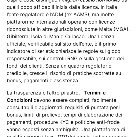
quelli poco affidabili inizia dalla licenza. In Italia
l’ente regolatore è l’ADM (ex AAMS), ma molte
piattaforme internazionali operano con licenze
riconosciute in altre giurisdizioni, come Malta (MGA),
Gibilterra, Isola di Man o Curacao. Una licenza
ufficiale, verificabile sul sito dell’ente, è il primo
indicatore di serietà: chiarisce le regole sul gioco
responsabile, sui controlli RNG e sulla gestione dei
fondi dei clienti. Senza un quadro regolatorio
credibile, cresce il rischio di pratiche scorrette su
bonus, pagamenti e assistenza.
La trasparenza è l’altro pilastro. I
Termini e
Condizioni
devono essere completi, facilmente
consultabili e aggiornati: requisiti di puntata per i
bonus, limiti di prelievo, tempi di elaborazione dei
pagamenti, procedure KYC e politiche anti-frode
vanno esposti senza ambiguità. Una piattaforma di
qualità espone i tassi
RTP
dei giochi, indica provider