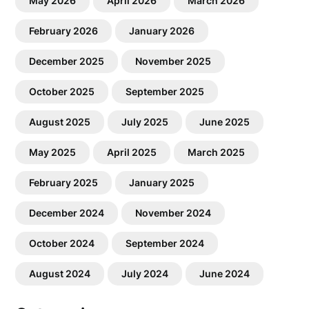
May 2026
April 2026
March 2026
February 2026
January 2026
December 2025
November 2025
October 2025
September 2025
August 2025
July 2025
June 2025
May 2025
April 2025
March 2025
February 2025
January 2025
December 2024
November 2024
October 2024
September 2024
August 2024
July 2024
June 2024