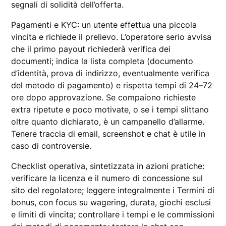
segnali di solidità dell’offerta.
Pagamenti e KYC: un utente effettua una piccola
vincita e richiede il prelievo. L’operatore serio avvisa
che il primo payout richiederà verifica dei
documenti; indica la lista completa (documento
d’identità, prova di indirizzo, eventualmente verifica
del metodo di pagamento) e rispetta tempi di 24–72
ore dopo approvazione. Se compaiono richieste
extra ripetute e poco motivate, o se i tempi slittano
oltre quanto dichiarato, è un campanello d’allarme.
Tenere traccia di email, screenshot e chat è utile in
caso di controversie.
Checklist operativa, sintetizzata in azioni pratiche:
verificare la licenza e il numero di concessione sul
sito del regolatore; leggere integralmente i Termini di
bonus, con focus su wagering, durata, giochi esclusi
e limiti di vincita; controllare i tempi e le commissioni