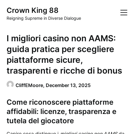
Skip
Crown King 88
to
content
Reigning Supreme in Diverse Dialogue
I migliori casino non AAMS:
guida pratica per scegliere
piattaforme sicure,
trasparenti e ricche di bonus
CliffEMoore,
December 13, 2025
Come riconoscere piattaforme
affidabili: licenze, trasparenza e
tutela del giocatore
Capire cosa distingue i
migliori casino non AAMS
da