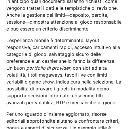
in anticipo quali documenti saranno richiesti, come
vengono trattati i dati e le tempistiche di revisione.
Anche la gestione dei limiti—deposito, perdita,
sessione—dimostra attenzione al gioco responsabile
e può essere un criterio discriminante.
L’esperienza mobile è determinante: layout
responsive, caricamenti rapidi, accesso intuitivo alle
categorie di gioco, salvataggio sicuro delle
preferenze e un cashier snello fanno la differenza.
Un buon
portfolio di provider
, con slot ad alta
volatilità, titoli megaways, tavoli live con limiti
variabili e game show, indica cura nella selezione. La
possibilità di provare i giochi in modalità demo
supporta decisioni informate, così come filtri
avanzati per volatilità, RTP e meccaniche di gioco.
Per uno sguardo d’insieme aggiornato, risorse
editoriali approfondite aiutano a confrontare criteri,
bonus e aspetti di sicurezza. Un esempio utile è