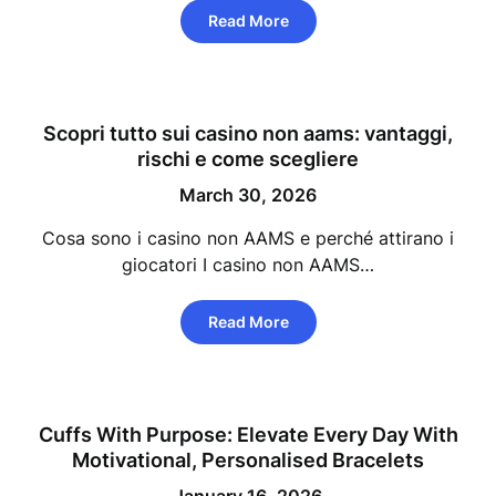
Read More
Scopri tutto sui casino non aams: vantaggi,
rischi e come scegliere
March 30, 2026
Cosa sono i casino non AAMS e perché attirano i
giocatori I casino non AAMS…
Read More
Cuffs With Purpose: Elevate Every Day With
Motivational, Personalised Bracelets