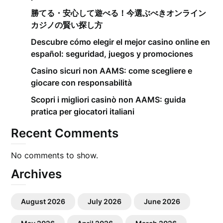
勝てる・安心して遊べる！今選ぶべきオンライン
カジノの賢い探し方
Descubre cómo elegir el mejor casino online en
español: seguridad, juegos y promociones
Casino sicuri non AAMS: come scegliere e
giocare con responsabilità
Scopri i migliori casinò non AAMS: guida
pratica per giocatori italiani
Recent Comments
No comments to show.
Archives
August 2026
July 2026
June 2026