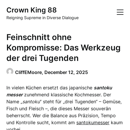
Skip
Crown King 88
to
content
Reigning Supreme in Diverse Dialogue
Feinschnitt ohne
Kompromisse: Das Werkzeug
der drei Tugenden
CliffEMoore,
December 12, 2025
In vielen Küchen ersetzt das japanische
santoku
messer
zunehmend klassische Kochmesser. Der
Name „
santoku
“ steht für „drei Tugenden“ – Gemüse,
Fisch und Fleisch –, die dieses Messer souverän
beherrscht. Wer die Balance aus Präzision, Tempo
und Kontrolle sucht, kommt am
santokumesser
kaum
vorbei.