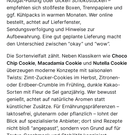
Nougat-Füllung oder dicken Schokostücken –
empfehlen sich stoßfeste Boxen, Trennpapiere und
ggf. Kühlpacks in warmen Monaten. Wer online
bestellt, achtet auf Lieferfenster,
Sendungsverfolgung und Hinweise zur
Aufbewahrung. Eine gut geplante Lieferung macht
den Unterschied zwischen “okay” und “wow”.
Die Sortenvielfalt zählt. Neben Klassikern wie
Choco
Chip Cookie
,
Macadamia Cookie
und
Nutella Cookie
überzeugen moderne Konzepte mit saisonalen
Twists: Zimt-Zucker-Cookies im Herbst, Zitronen-
oder Erdbeer-Crumble im Frühling, dunkle Kakao-
Sorten mit Fleur de Sel ganzjährig. Wer bewusst
genießt, achtet auf natürliche Aromen statt
künstlicher Zusätze. Für Ernährungspräferenzen –
laktosefrei, glutenarm oder pflanzlich – lohnt der
Blick auf spezialisierte Anbieter; dort sind Rezepte
nicht bloß “angepasst”, sondern von Grund auf für