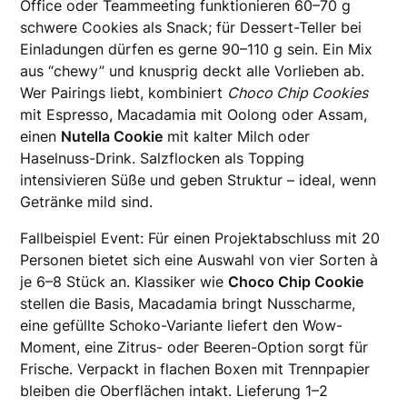
Office oder Teammeeting funktionieren 60–70 g
schwere Cookies als Snack; für Dessert-Teller bei
Einladungen dürfen es gerne 90–110 g sein. Ein Mix
aus “chewy” und knusprig deckt alle Vorlieben ab.
Wer Pairings liebt, kombiniert
Choco Chip Cookies
mit Espresso, Macadamia mit Oolong oder Assam,
einen
Nutella Cookie
mit kalter Milch oder
Haselnuss-Drink. Salzflocken als Topping
intensivieren Süße und geben Struktur – ideal, wenn
Getränke mild sind.
Fallbeispiel Event: Für einen Projektabschluss mit 20
Personen bietet sich eine Auswahl von vier Sorten à
je 6–8 Stück an. Klassiker wie
Choco Chip Cookie
stellen die Basis, Macadamia bringt Nusscharme,
eine gefüllte Schoko-Variante liefert den Wow-
Moment, eine Zitrus- oder Beeren-Option sorgt für
Frische. Verpackt in flachen Boxen mit Trennpapier
bleiben die Oberflächen intakt. Lieferung 1–2