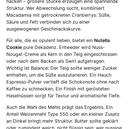
hacken – größere Stücke erzeugen eine spannende
Struktur. Wer Abwechslung sucht, kombiniert
Macadamia mit getrockneten Cranberrys: Süße,
Säure und Fett verbinden sich zu einer
ausgewogenen Geschmackskurve.
Für alle, die es opulent lieben, bietet ein
Nutella
Cookie
pure Dekadenz. Entweder wird Nuss-
Nougat-Creme als Kern in den Teig eingeschlossen
oder nach dem Backen als Swirl aufgetragen.
Wichtig ist Balance: Der Teig sollte weniger Zucker
enthalten, um die Süße auszutarieren. Ein Hauch
Espresso-Pulver vertieft die Schokonote ohne nach
Kaffee zu schmecken. Ein Finish mit gerösteten
Haselnüssen sorgt für Textur und aromatische Tiefe.
Auch die Wahl des Mehls prägt das Ergebnis. Ein
Anteil Weizenmehl Type 550 oder ein kleiner Zusatz
an Dinkel bringt mehr Struktur. Butter sollte geklärt
oder zumindest weich, nicht flüssig sein; wer nussige