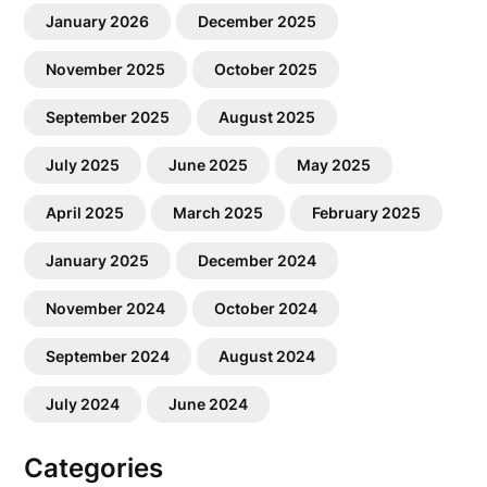
January 2026
December 2025
November 2025
October 2025
September 2025
August 2025
July 2025
June 2025
May 2025
April 2025
March 2025
February 2025
January 2025
December 2024
November 2024
October 2024
September 2024
August 2024
July 2024
June 2024
Categories