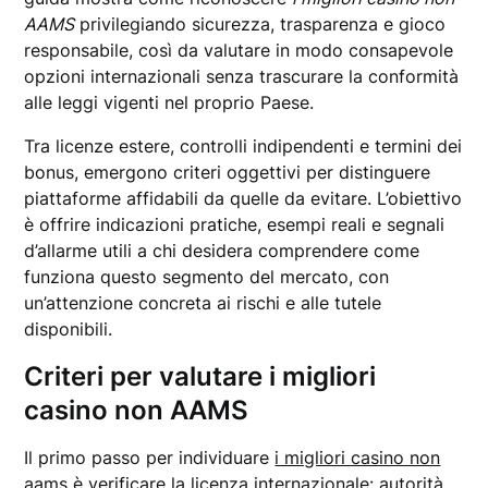
AAMS
privilegiando sicurezza, trasparenza e gioco
responsabile, così da valutare in modo consapevole
opzioni internazionali senza trascurare la conformità
alle leggi vigenti nel proprio Paese.
Tra licenze estere, controlli indipendenti e termini dei
bonus, emergono criteri oggettivi per distinguere
piattaforme affidabili da quelle da evitare. L’obiettivo
è offrire indicazioni pratiche, esempi reali e segnali
d’allarme utili a chi desidera comprendere come
funziona questo segmento del mercato, con
un’attenzione concreta ai rischi e alle tutele
disponibili.
Criteri per valutare i migliori
casino non AAMS
Il primo passo per individuare
i migliori casino non
aams
è verificare la licenza internazionale: autorità