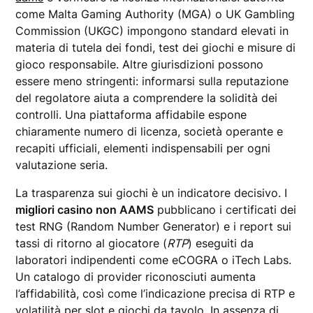
come Malta Gaming Authority (MGA) o UK Gambling
Commission (UKGC) impongono standard elevati in
materia di tutela dei fondi, test dei giochi e misure di
gioco responsabile. Altre giurisdizioni possono
essere meno stringenti: informarsi sulla reputazione
del regolatore aiuta a comprendere la solidità dei
controlli. Una piattaforma affidabile espone
chiaramente numero di licenza, società operante e
recapiti ufficiali, elementi indispensabili per ogni
valutazione seria.
La trasparenza sui giochi è un indicatore decisivo. I
migliori casino non AAMS
pubblicano i certificati dei
test RNG (Random Number Generator) e i report sui
tassi di ritorno al giocatore (
RTP
) eseguiti da
laboratori indipendenti come eCOGRA o iTech Labs.
Un catalogo di provider riconosciuti aumenta
l’affidabilità, così come l’indicazione precisa di RTP e
volatilità per slot e giochi da tavolo. In assenza di