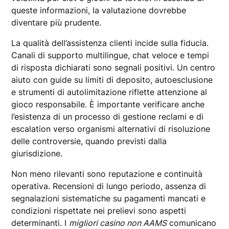
queste informazioni, la valutazione dovrebbe
diventare più prudente.
La qualità dell’assistenza clienti incide sulla fiducia.
Canali di supporto multilingue, chat veloce e tempi
di risposta dichiarati sono segnali positivi. Un centro
aiuto con guide su limiti di deposito, autoesclusione
e strumenti di autolimitazione riflette attenzione al
gioco responsabile. È importante verificare anche
l’esistenza di un processo di gestione reclami e di
escalation verso organismi alternativi di risoluzione
delle controversie, quando previsti dalla
giurisdizione.
Non meno rilevanti sono reputazione e continuità
operativa. Recensioni di lungo periodo, assenza di
segnalazioni sistematiche su pagamenti mancati e
condizioni rispettate nei prelievi sono aspetti
determinanti. I
migliori casino non AAMS
comunicano