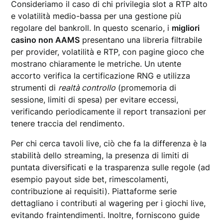
Consideriamo il caso di chi privilegia slot a RTP alto
e volatilità medio-bassa per una gestione più
regolare del bankroll. In questo scenario, i
migliori
casino non AAMS
presentano una libreria filtrabile
per provider, volatilità e RTP, con pagine gioco che
mostrano chiaramente le metriche. Un utente
accorto verifica la certificazione RNG e utilizza
strumenti di
realtà controllo
(promemoria di
sessione, limiti di spesa) per evitare eccessi,
verificando periodicamente il report transazioni per
tenere traccia del rendimento.
Per chi cerca tavoli live, ciò che fa la differenza è la
stabilità dello streaming, la presenza di limiti di
puntata diversificati e la trasparenza sulle regole (ad
esempio payout side bet, rimescolamenti,
contribuzione ai requisiti). Piattaforme serie
dettagliano i contributi al wagering per i giochi live,
evitando fraintendimenti. Inoltre, forniscono guide