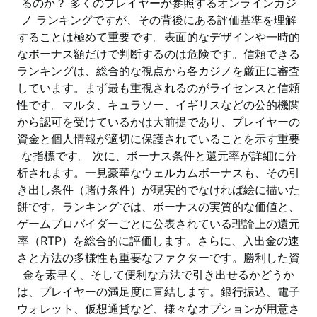
るのか？ 多くのプレイヤーが参照するオンラインカジ
ノ ランキングですが、その背後にある評価基準を理解
することは極めて重要です。表面的なデザインや一時的
なボーナス額だけで判断するのは危険です。信頼できる
ランキングは、総合的な視点から各カジノを厳正に審査
しています。まず最も重視されるのがライセンスと信頼
性です。マルタ、キュラソー、イギリスなどの公的機関
から認可を受けているかは大前提であり、プレイヤーの
資金と個人情報が適切に保護されていることを示す重要
な指標です。 次に、ボーナス条件と還元率が詳細に分
析されます。一見豪華なウェルカムボーナスも、その引
き出し条件（賭け条件）が現実的でなければ絵に描いた
餅です。ランキングでは、ボーナスの実質的な価値と、
ゲームプロバイダーごとに公表されている理論上の還元
率（RTP）を総合的に評価します。さらに、入出金の速
さと方法の多様性も重要なファクターです。勝利した資
金を素早く、そして便利な方法で引き出せるかどうか
は、プレイヤーの満足度に直結します。銀行振込、電子
ウォレット、仮想通貨など、様々なオプションが用意さ