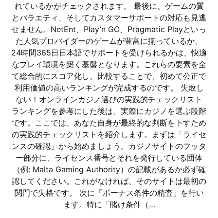
れているかがチェックされます。 最後に、ゲームの質
とバラエティ、そしてカスタマーサポートの対応も見逃
せません。NetEnt、Play’n GO、Pragmatic Playといっ
た人気プロバイダーのゲームが豊富に揃っているか、
24時間365日日本語でサポートを受けられるかは、快適
なプレイ環境を築く基盤となります。これらの要素を全
て総合的にスコア化し、比較することで、初めて公正で
利用価値の高いランキングが完成するのです。 失敗し
ない！オンラインカジノ選びの実践的チェックリスト
ランキングを参考にした後は、実際にカジノを選ぶ段階
です。ここでは、あなた自身が最終的な判断を下すため
の実践的チェックリストを紹介します。まずは「ライセ
ンスの確認」から始めましょう。カジノサイトのフッタ
ー部分に、ライセンス番号とそれを発行している団体
（例: Malta Gaming Authority）の記載があるか必ず確
認してください。これがなければ、そのサイトは最初の
関門で失格です。 次に「ボーナス条件の精査」を行い
ます。特に「賭け条件（…