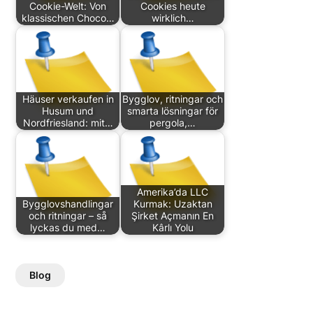
Cookie-Welt: Von
Cookies heute
klassischen Choco…
wirklich…
Häuser verkaufen in
Bygglov, ritningar och
Husum und
smarta lösningar för
Nordfriesland: mit…
pergola,…
Amerika’da LLC
Bygglovshandlingar
Kurmak: Uzaktan
och ritningar – så
Şirket Açmanın En
lyckas du med…
Kârlı Yolu
Blog