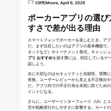
CliffEMoore,
April 6, 2026
ポーカーアプリの選び
すさで差が出る理由
スマートフォンでポーカーを楽しむとき、アプ
だ。まず注目したいのはアプリの基本機能で、
タッドなど）やトーナメント形式、キャッシュ
プリ おすすめ
を探す際には、対応しているゲ
認しよう。
次に大切なのはセキュリティと信頼性。実際に
有無、ユーザーレビューから見える不正検出や
だ。アプリ内での不正行為を未然に防ぐための
イントになる。
さらに、ユーザーインターフェース（UI）と
労や戦略実行のしやすさに影響する。カードの