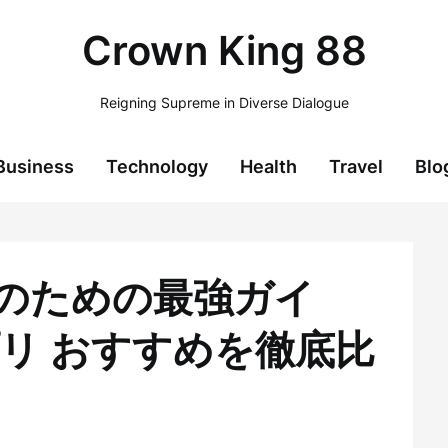
Crown King 88
Reigning Supreme in Diverse Dialogue
Business
Technology
Health
Travel
Blo
のための最強ガイ
リ おすすめ
を徹底比