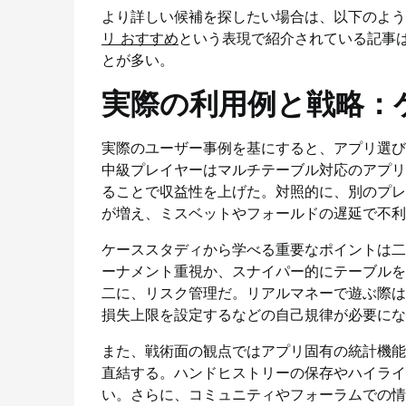
より詳しい候補を探したい場合は、以下のよう
リ おすすめ
という表現で紹介されている記事
とが多い。
実際の利用例と戦略：
実際のユーザー事例を基にすると、アプリ選び
中級プレイヤーはマルチテーブル対応のアプリ
ることで収益性を上げた。対照的に、別のプレ
が増え、ミスベットやフォールドの遅延で不利
ケーススタディから学べる重要なポイントは二
ーナメント重視か、スナイパー的にテーブルを
二に、リスク管理だ。リアルマネーで遊ぶ際は
損失上限を設定するなどの自己規律が必要にな
また、戦術面の観点ではアプリ固有の統計機能
直結する。ハンドヒストリーの保存やハイライ
い。さらに、コミュニティやフォーラムでの情