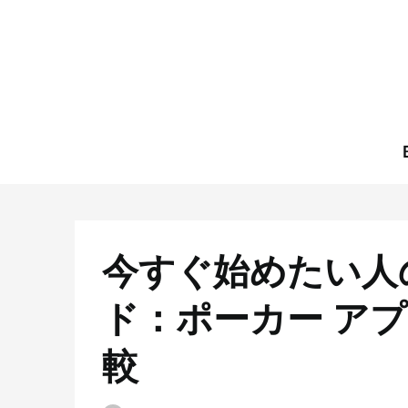
Skip
to
content
今すぐ始めたい人
ド：
ポーカー アプ
較