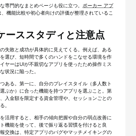
な専門的なまとめページも役に立つ。
ポーカー アプ
は、機能比較や初心者向けの評価が整理されているこ
ケーススタディと注意点
の失敗と成功が具体的に見えてくる。例えば、ある
を選び、短時間で多くのハンドをこなせる環境を作
イヤーはUIが不親切なアプリを使ったため操作ミス
な状況に陥った。
つある。第一に、自分のプレイスタイル（多人数ト
選ぶか）に合った機能を持つアプリを選ぶこと。第
、入金額を限定する資金管理や、セッションごとの
る。
を活用すると、相手の傾向把握や自分の弱点改善に
ト機能を使って、後で振り返る習慣を付けると良
報交換は、特定アプリのバグやマッチメイキングの