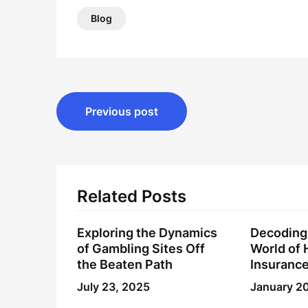
Blog
Post
Previous post
navigation
Related Posts
Exploring the Dynamics
Decoding
of Gambling Sites Off
World of 
the Beaten Path
Insuranc
July 23, 2025
January 2