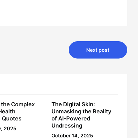
Next post
 the Complex
The Digital Skin:
Health
Unmasking the Reality
e Quotes
of AI-Powered
Undressing
0, 2025
October 14, 2025