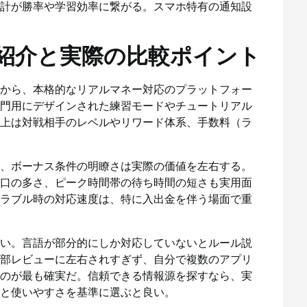
計が勝率や学習効率に繋がる。スマホ特有の通知設
紹介と実際の比較ポイント
から、本格的なリアルマネー対応のプラットフォー
門用にデザインされた練習モードやチュートリアル
上は対戦相手のレベルやリワード体系、手数料（ラ
、ボーナス条件の明瞭さは実際の価値を左右する。
口の多さ、ピーク時間帯の待ち時間の短さも実用面
ラブル時の対応速度は、特に入出金を伴う場面で重
い。言語が部分的にしか対応していないとルール説
部レビューに左右されすぎず、自分で複数のアプリ
のが最も確実だ。信頼できる情報源を探すなら、実
と使いやすさを基準に選ぶと良い。