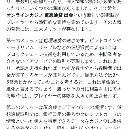
り、手数料が高額だったり、個人情報の提出が必要であ
ったりと、いくつかの課題がありました。そこで近年、
オンラインカジノ 仮想通貨 出金
という新しい選択肢が
プレイヤーから熱狂的な支持を集めています。その人気
の背景には、三大メリットが存在します。
第一のメリットは
処理速度の速さ
です。ビットコインや
イーサリアム、リップルなどの仮想通貨による出金は、
ブロックチェーン技術を利用しているため、中間業者を
介さないピアツーピアの取引が実現します。これによ
り、承認さえ得られれば、わずか数十分から数時間で出
金が完了するケースがほとんどです。従来方法では3〜
5営業日かかっていたことを考えると、これは革命的な
進化と言えるでしょう。勝ったその日に利益を手にでき
る即時性は、プレイヤーの体験を大きく向上させます。
第二のメリットは
匿名性とプライバシーの保護
です。仮
想通貨取引では、銀行口座の番号やクレジットカードの
情報といった個人を特定できるデータをカジノ側に提供
する必要がありません。取引に紐づくのはウォレットの