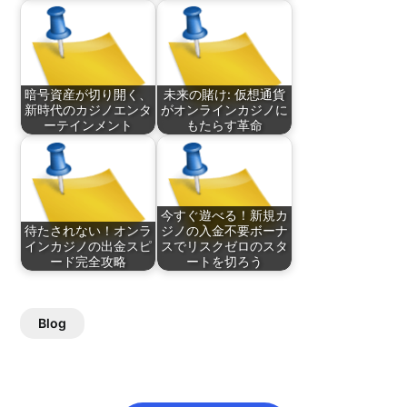
暗号資産が切り開く、
未来の賭け: 仮想通貨
新時代のカジノエンタ
がオンラインカジノに
ーテインメント
もたらす革命
今すぐ遊べる！新規カ
待たされない！オンラ
ジノの入金不要ボーナ
インカジノの出金スピ
スでリスクゼロのスタ
ード完全攻略
ートを切ろう
Blog
Post