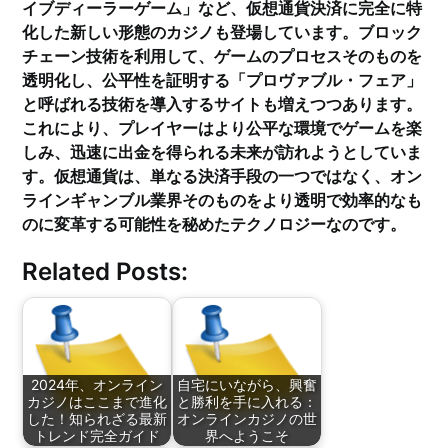
イブディーラーゲーム」など、仮想通貨決済に完全に特
化した新しい形態のカジノも登場しています。ブロック
チェーン技術を利用して、ゲームのプロセスそのものを
透明化し、公平性を証明する「プロヴァブル・フェア」
と呼ばれる技術を導入するサイトも増えつつあります。
これにより、プレイヤーはより公平な環境でゲームを楽
しみ、迅速に出金を得られる未来が訪れようとしていま
す。仮想通貨は、単なる決済手段の一つではなく、オン
ラインギャンブル業界そのものをより透明で効率的なも
のに変革する可能性を秘めたテクノロジーなのです。
Related Posts:
2024年、オンライン
自宅にいながら、興奮
カジノはここまで進化
と勝利を手に入れる：
した！知られざる最新
オンラインカジノの世
トレンド完全ガイド
界へようこそ