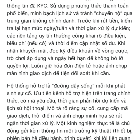
thông tin đã KYC. Sử dụng phương thức thanh toán
phổ biến, minh bạch lịch sử và tránh “chuyển hộ” qua
trung gian không chính danh. Trước khi rút tiền, kiểm
tra lại hạn mức ngày/tuần và thời gian xử lý dự kiến;
các nền tảng uy tín thường công khai rõ điều kiện,
biểu phí (nếu có) và thời điểm cập nhật số dư. Khi
nhận khuyến mãi, đọc kỹ điều khoản về vòng cược,
trò chơi áp dụng và ngày hết hạn để không bỏ lỡ
quyền lợi. Luôn giữ hóa đơn điện tử hoặc ảnh chụp
màn hình giao dịch để tiện đối soát khi cần.
Hệ thống hỗ trợ là “đường dây sống” mỗi khi phát
sinh sự cố. Ưu tiên kênh hỗ trợ hiện trên trang chính
thức, có mã yêu cầu, thời gian phản hồi dự kiến và
lịch sử hội thoại. Mô tả rõ ràng sự cố, cung cấp mã
giao dịch, thời điểm và ảnh chụp minh họa sẽ rút
ngắn thời gian xử lý. Một kinh nghiệm thực tế là chủ
động gửi kèm thông tin môi trường kỹ thuật (thiết bị,
phiên bản hệ điều hành, trình duyệt) khi lỗi liên quan