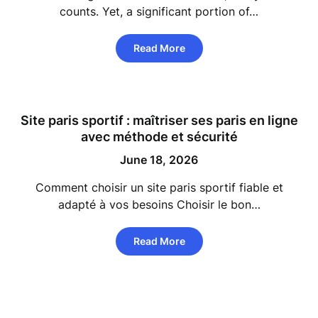
counts. Yet, a significant portion of…
Read More
Site paris sportif : maîtriser ses paris en ligne
avec méthode et sécurité
June 18, 2026
Comment choisir un site paris sportif fiable et
adapté à vos besoins Choisir le bon…
Read More