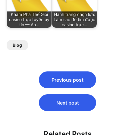
Khám Phá Thế Giới
Hành trang chọn lựa:
casino trực tuyến uy
Làm sao để tìm được
tín — An…
casino trực…
Blog
Post
Previous post
navigation
Next post
Related Posts