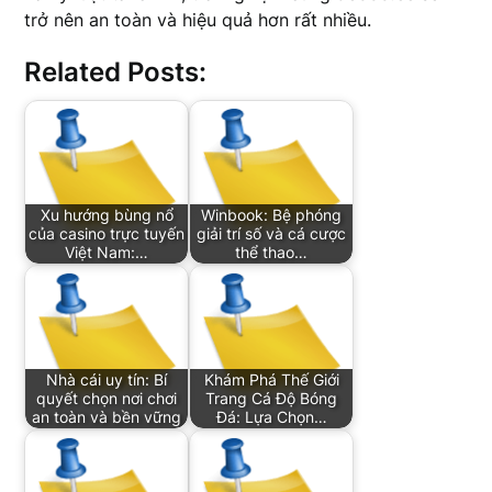
trở nên an toàn và hiệu quả hơn rất nhiều.
Related Posts:
Xu hướng bùng nổ
Winbook: Bệ phóng
của casino trực tuyến
giải trí số và cá cược
Việt Nam:…
thể thao…
Nhà cái uy tín: Bí
Khám Phá Thế Giới
quyết chọn nơi chơi
Trang Cá Độ Bóng
an toàn và bền vững
Đá: Lựa Chọn…