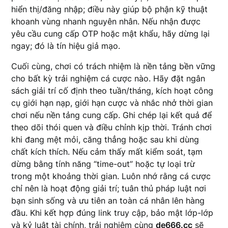
hiển thị/đăng nhập; điều này giúp bộ phận kỹ thuật
khoanh vùng nhanh nguyên nhân. Nếu nhận được
yêu cầu cung cấp OTP hoặc mật khẩu, hãy dừng lại
ngay; đó là tín hiệu giả mạo.
Cuối cùng, chơi có trách nhiệm là nền tảng bền vững
cho bất kỳ trải nghiệm cá cược nào. Hãy đặt ngân
sách giải trí cố định theo tuần/tháng, kích hoạt công
cụ giới hạn nạp, giới hạn cược và nhắc nhở thời gian
chơi nếu nền tảng cung cấp. Ghi chép lại kết quả để
theo dõi thói quen và điều chỉnh kịp thời. Tránh chơi
khi đang mệt mỏi, căng thẳng hoặc sau khi dùng
chất kích thích. Nếu cảm thấy mất kiểm soát, tạm
dừng bằng tính năng “time-out” hoặc tự loại trừ
trong một khoảng thời gian. Luôn nhớ rằng cá cược
chỉ nên là hoạt động giải trí; tuân thủ pháp luật nơi
bạn sinh sống và ưu tiên an toàn cá nhân lên hàng
đầu. Khi kết hợp đúng link truy cập, bảo mật lớp-lớp
và kỷ luật tài chính, trải nghiệm cùng
de666.cc
sẽ