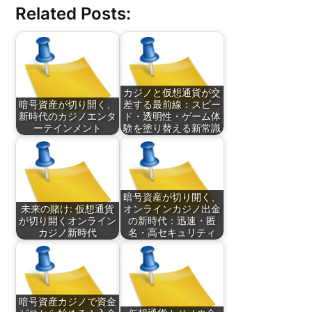
Related Posts:
カジノと仮想通貨が交
暗号資産が切り開く、
差する最前線：スピー
新時代のカジノエンタ
ド・透明性・ゲーム体
ーテインメント
験を塗り替える新常識
暗号資産が切り開く、
未来の賭け: 仮想通貨
オンラインカジノ出金
が切り開くオンライン
の新時代：迅速・匿
カジノ新時代
名・高セキュリティ
暗号資産カジノで資金