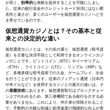
が高く、
効率的
な体験を提供することを可能にしまし
た。従来の銀行送金やクレジットカード決済にはない匿
名性と速さが、多くのユーザーを仮想通貨カジノへと引
き寄せているのです。
仮想通貨カジノとは？その基本と従
来との決定的な違い
仮想通貨カジノとは、その名の通り、仮想通貨（暗号資
産）を主要な決済手段として利用できるオンラインカジ
ノのことです。ビットコイン（BTC）やイーサリアム
（ETH）、ライトコイン（LTC）、リップル（XRP）な
ど、多種多様な暗号資産での入金、ゲームプレイ、出金
を行うことができます。従来のフィアット通貨（日本円
や米ドルなど）を使用するカジノとの最大の違いは、そ
の
基盤技術
にあります。仮想通貨取引はブロックチェー
ン上で行われるため、第三者機関である銀行を介する必
要がありません。これにより、仲介者が排除されること
で、手数料の大幅な削減と処理速度の飛躍的な向上が実