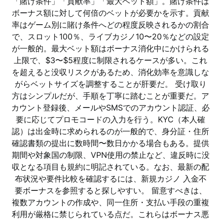
「賭け条件」「貢献率」「最大ベット額」。賭け条件は
ボーナス額に対して何倍のベットが必要かを示す。貢献
率はゲーム別に賭け条件へどの程度反映されるかの割合
で、スロット100％、ライブカジノ10〜20％などの設定
が一般的。最大ベット額はボーナス消化中にかけられる
上限で、$3〜$5程度に制限されるケースが多い。これ
を超えると没収リスクがあるため、消化効率を意識しな
がらベットサイズを調整することが肝要だ。 受け取り
方はシンプルだが、手順を丁寧に踏むことが重要だ。ア
カウント登録後、メールやSMSでのアカウント認証、必
要に応じてプロモコードの入力を行う。KYC（本人確
認）は出金時に求められるのが一般的で、身分証・住所
確認書類の提出に数時間〜数日かかる場合もある。提供
期間や対象国の制限、VPN使用の禁止など、違反時に没
収となる項目も規約に明記されている。なお、最新の配
布状況や要件比較を確認するには、新規カジノ 入金不
要ボーナスを参照すると探しやすい。 留意すべきは、
複数アカウントの作成や、同一住所・支払い手段の重複
利用が厳格に禁じられている点だ。これらはボーナス悪