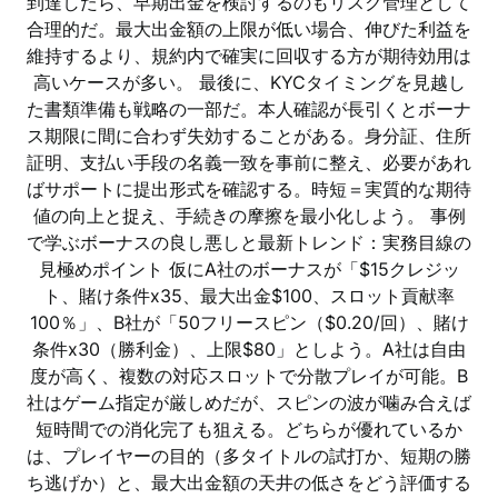
到達したら、早期出金を検討するのもリスク管理として
合理的だ。最大出金額の上限が低い場合、伸びた利益を
維持するより、規約内で確実に回収する方が期待効用は
高いケースが多い。 最後に、KYCタイミングを見越し
た書類準備も戦略の一部だ。本人確認が長引くとボーナ
ス期限に間に合わず失効することがある。身分証、住所
証明、支払い手段の名義一致を事前に整え、必要があれ
ばサポートに提出形式を確認する。時短＝実質的な期待
値の向上と捉え、手続きの摩擦を最小化しよう。 事例
で学ぶボーナスの良し悪しと最新トレンド：実務目線の
見極めポイント 仮にA社のボーナスが「$15クレジッ
ト、賭け条件x35、最大出金$100、スロット貢献率
100％」、B社が「50フリースピン（$0.20/回）、賭け
条件x30（勝利金）、上限$80」としよう。A社は自由
度が高く、複数の対応スロットで分散プレイが可能。B
社はゲーム指定が厳しめだが、スピンの波が噛み合えば
短時間での消化完了も狙える。どちらが優れているか
は、プレイヤーの目的（多タイトルの試打か、短期の勝
ち逃げか）と、最大出金額の天井の低さをどう評価する