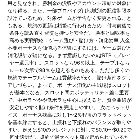
用と見なされ、勝利金の没収やアカウント凍結の対象に
なり得る。また、一部プロバイダは地域別の配信制限を
設けているため、対象ゲームが予告なく変更されること
もある。規約の更新は頻繁に行われるため、付与前後で
条件を読み直す習慣を持つと安全だ。 勝率と回収率を
高める実戦戦略：ゲーム選び・賭け方・消化効率 入金
不要ボーナスを価値ある体験にするには、ゲーム選びと
消化設計が鍵になる。まず意識したいのはRTP（プレイ
ヤー還元率）。スロットなら96％以上、テーブルなら
ルール次第で98％を超えるものもある。ただし多くの
規約でテーブルゲームは貢献率が低く、賭け条件をクリ
アしづらい。よって、ボーナス消化の主戦場はスロット
が基本となる。スロット間のボラティリティ差も重要
で、中ボラ〜やや低ボラを中心に据えると、資金曲線が
安定しやすく賭け条件を完走しやすい。 次にベットサ
イズ。ボーナス残高に対し1〜2％程度のフラットベット
を基本線にすると、上振れと下振れのバランスが取りや
すい。例えば$10のクレジットに対して$0.10〜$0.20で
回す設計だ。規約で最大ベット額が定められているた