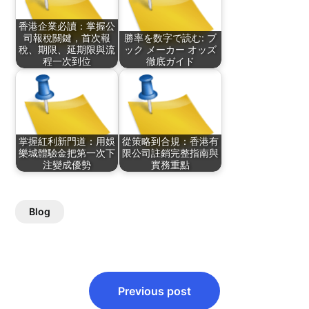
香港企業必讀：掌握公
司報稅關鍵，首次報
勝率を数字で読む: ブ
稅、期限、延期限與流
ック メーカー オッズ
程一次到位
徹底ガイド
掌握紅利新門道：用娛
從策略到合規：香港有
樂城體驗金把第一次下
限公司註銷完整指南與
注變成優勢
實務重點
Blog
Post
Previous post
navigation