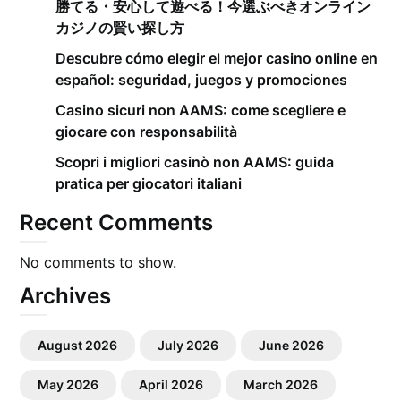
勝てる・安心して遊べる！今選ぶべきオンライン
カジノの賢い探し方
Descubre cómo elegir el mejor casino online en
español: seguridad, juegos y promociones
Casino sicuri non AAMS: come scegliere e
giocare con responsabilità
Scopri i migliori casinò non AAMS: guida
pratica per giocatori italiani
Recent Comments
No comments to show.
Archives
August 2026
July 2026
June 2026
May 2026
April 2026
March 2026