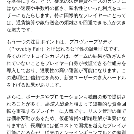
を基盤にすることで、従来の法定通貨ベースのカジノに
はない速度や手数料の低さ、匿名性といった利点をユー
ザーにもたらします。特に国際的なプレイヤーにとって
は、通貨換算や銀行送金の煩雑さを回避できる点が大き
な魅力です。
もう一つの注目ポイントは、
プロヴァーブリティ
（Provably Fair）と呼ばれる公平性の証明手法です。
多くのビットコインカジノは、ゲームの結果が改ざんさ
れていないことをプレイヤー自身が検証できる仕組みを
導入しており、透明性の高い運営が可能になります。こ
の透明性は信頼性を高め、新規ユーザーの参入ハードル
を下げる効果があります。
さらに、ボーナスやプロモーションも独自の形で提供さ
れることが多く、
高速入出金
と相まって短期的な資金回
転を重視するプレイヤーに人気です。リスク管理の面で
は価格変動があるため、仮想通貨の相場理解が重要にな
りますが、長期的には低コストで国境を越えたプレイが
可能になる点が、従来のオンラインギャンブルとの差別