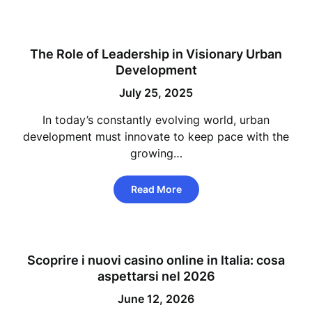
The Role of Leadership in Visionary Urban
Development
July 25, 2025
In today’s constantly evolving world, urban
development must innovate to keep pace with the
growing…
Read More
Scoprire i nuovi casino online in Italia: cosa
aspettarsi nel 2026
June 12, 2026