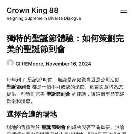
Skip
Crown King 88
to
content
Reigning Supreme in Diverse Dialogue
獨特的聖誕節體驗：如何策劃完
美的聖誕節到會
CliffEMoore,
November 16, 2024
每年到了
聖誕節
時節，無論是家庭聚會還是公司活動，
聖誕節到會
都是一個不可或缺的環節。這篇文章將為您
提供一些策劃完美
聖誕節到會
的建議，讓這個季節充滿
歡樂和溫馨。
選擇合適的場地
場地的選擇對於
聖誕節到會
的成功與否至關重要。無論