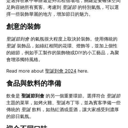
是選擇在家中舉辦還是外出租借場地，關鍵是要確保空間
足夠容納所有賓客。考慮到
聖誕節
的特別氣氛，可以選
擇一些裝飾華麗的地方，增加節日的魅力。
創意的裝飾
聖誕節到會
的氣氛很大程度上取決於裝飾。使用傳統的
聖誕
裝飾品，如綠紅相間的花環、燈飾等，並加上個性
的細節，例如手工製作的裝飾物或DIY的小工藝品，為聚
會增添獨特風格。
Read more about
聖誕到會 2024
here.
食品與飲料的準備
飲食是
聖誕節到會
的另一個重要環節。選擇符合
聖誕節
主題的菜單，如烤火雞、聖誕布丁等，並為賓客準備一些
傳統的
聖誕
飲料，如熱紅酒或蛋酒，讓大家感受到濃厚
的節日氣氛。