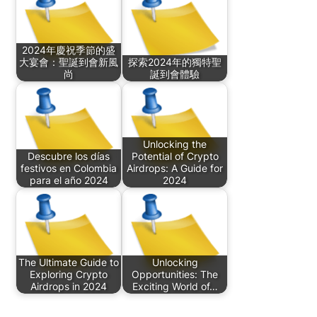
2024年慶祝季節的盛
大宴會：聖誕到會新風
探索2024年的獨特聖
尚
誕到會體驗
Unlocking the
Descubre los días
Potential of Crypto
festivos en Colombia
Airdrops: A Guide for
para el año 2024
2024
The Ultimate Guide to
Unlocking
Exploring Crypto
Opportunities: The
Airdrops in 2024
Exciting World of…