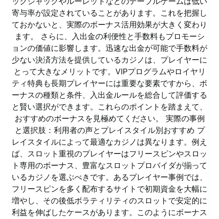
ックジャックやルーレットなどのテーブルゲームは低い
寄与率が設定されていることがあります。これを把握し
ておかないと、実際のボーナス活用効果が大きく変わり
ます。 さらに、入出金の利便性と手数料もプロモーシ
ョンの価値に影響します。迅速な出金が可能で手数料が
少ない決済方法を提供しているカジノは、プレイヤーに
とって大きなメリットです。VIPプログラムやロイヤリ
ティ特典も長期プレイヤーには重要な要素ですから、ボ
ーナスの種類と条件、入出金ルールを総合して評価する
と賢い選択ができます。これらのポイントを踏まえて、
おすすめのボーナスを見極めてください。 実際の事例
と選択肢：利用者の声とプレイスタイル別おすすめ プ
レイスタイルによって最適なカジノは異なります。例え
ば、スロット重視のプレイヤーはフリースピンやスロッ
ト専用のボーナス、豊富なスロットプロバイダが揃って
いるカジノを選ぶべきです。あるプレイヤー事例では、
フリースピンを多く配布するサイトで初期資金を大幅に
増やし、その後低ボラティリティのスロットで安定的に
利益を伸ばしたケースがあります。このようにボーナス