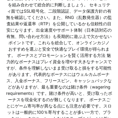
を組み合わせて総合的に判断しましょう。 セキュリテ
ィ面ではSSL暗号化、二段階認証、データ保護方針の有
無を確認してください。また、RNG（乱数発生器）の監
査結果や返還率（RTP）を公開しているかも信頼性の目
安になります。出金速度やサポート体制（日本語対応の
有無、問い合わせ方法）も長期的に遊ぶ上で欠かせない
ポイントです。これらを総合して、オンラインカジノ
おすすめを選ぶと安全で快適なプレイ環境が得られま
す。 ボーナスとプロモーションを賢く活用する方法 魅
力的なボーナスはプレイ資金を増やす大きなチャンスで
すが、条件を理解しないまま受け取ると損をする可能性
があります。代表的なボーナスにはウェルカムボーナ
ス、入金ボーナス、フリースピン、キャッシュバックな
どがありますが、最も重要なのは賭け条件（wagering
requirements）です。賭け条件が高いと、受け取ったボ
ーナスを現金化するのが難しくなります。 ボーナスご
とにゲーム寄与率が異なる点にも注意が必要です。スロ
ットは一般的に100％寄与することが多い一方で、ブラ