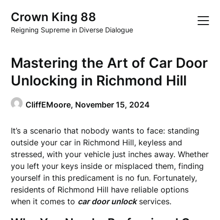
Skip
Crown King 88
to
content
Reigning Supreme in Diverse Dialogue
Mastering the Art of Car Door
Unlocking in Richmond Hill
CliffEMoore,
November 15, 2024
It’s a scenario that nobody wants to face: standing
outside your car in Richmond Hill, keyless and
stressed, with your vehicle just inches away. Whether
you left your keys inside or misplaced them, finding
yourself in this predicament is no fun. Fortunately,
residents of Richmond Hill have reliable options
when it comes to
car door unlock
services.