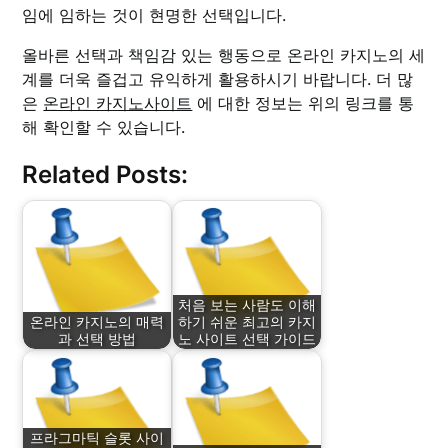
임에 임하는 것이 현명한 선택입니다.
올바른 선택과 책임감 있는 행동으로 온라인 카지노의 세
계를 더욱 즐겁고 유익하게 활용하시기 바랍니다. 더 많
은
온라인 카지노사이트
에 대한 정보는 위의 링크를 통
해 확인할 수 있습니다.
Related Posts:
처음 보는 사람도 이해
온라인 카지노의 매력
하기 쉬운 최고의 카지
과 선택 방법
노 사이트 선택 가이드
프라그마틱 슬롯 사이