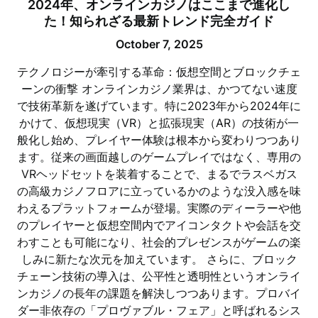
2024年、オンラインカジノはここまで進化し
た！知られざる最新トレンド完全ガイド
October 7, 2025
テクノロジーが牽引する革命：仮想空間とブロックチェ
ーンの衝撃 オンラインカジノ業界は、かつてない速度
で技術革新を遂げています。特に2023年から2024年に
かけて、仮想現実（VR）と拡張現実（AR）の技術が一
般化し始め、プレイヤー体験は根本から変わりつつあり
ます。従来の画面越しのゲームプレイではなく、専用の
VRヘッドセットを装着することで、まるでラスベガス
の高級カジノフロアに立っているかのような没入感を味
わえるプラットフォームが登場。実際のディーラーや他
のプレイヤーと仮想空間内でアイコンタクトや会話を交
わすことも可能になり、社会的プレゼンスがゲームの楽
しみに新たな次元を加えています。 さらに、ブロック
チェーン技術の導入は、公平性と透明性というオンライ
ンカジノの長年の課題を解決しつつあります。プロバイ
ダー非依存の「プロヴァブル・フェア」と呼ばれるシス