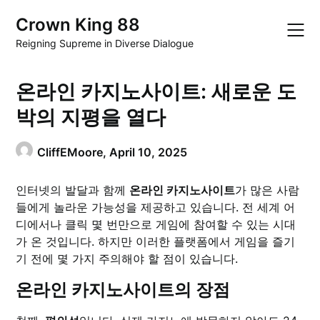
Skip
Crown King 88
to
content
Reigning Supreme in Diverse Dialogue
온라인 카지노사이트: 새로운 도
박의 지평을 열다
CliffEMoore,
April 10, 2025
인터넷의 발달과 함께
온라인 카지노사이트
가 많은 사람
들에게 놀라운 가능성을 제공하고 있습니다. 전 세계 어
디에서나 클릭 몇 번만으로 게임에 참여할 수 있는 시대
가 온 것입니다. 하지만 이러한 플랫폼에서 게임을 즐기
기 전에 몇 가지 주의해야 할 점이 있습니다.
온라인 카지노사이트의 장점