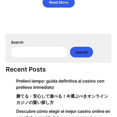
Read More
Search
Search
Recent Posts
Prelievi lampo: guida definitiva ai casino con
prelievo immediato
勝てる・安心して遊べる！今選ぶべきオンライン
カジノの賢い探し方
Descubre cómo elegir el mejor casino online en