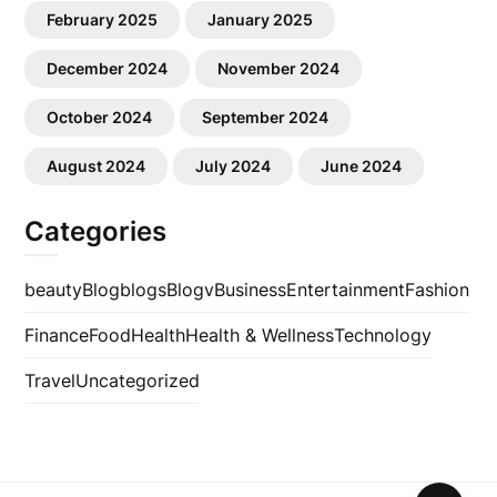
February 2025
January 2025
December 2024
November 2024
October 2024
September 2024
August 2024
July 2024
June 2024
Categories
beauty
Blog
blogs
Blogv
Business
Entertainment
Fashion
Finance
Food
Health
Health & Wellness
Technology
Travel
Uncategorized