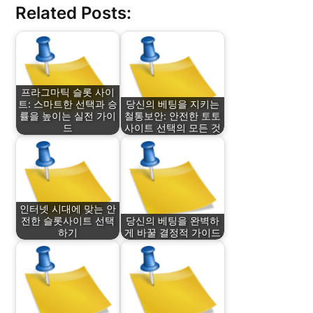
Related Posts:
프라그마틱 슬롯 사이
트: 스마트한 선택과 승
당신의 베팅을 지키는
률을 높이는 실전 가이
철통보안: 안전한 토토
드
사이트 선택의 모든 것
인터넷 시대에 맞는 안
전한 슬롯사이트 선택
당신의 베팅을 완벽하
하기
게 바꿀 결정적 가이드