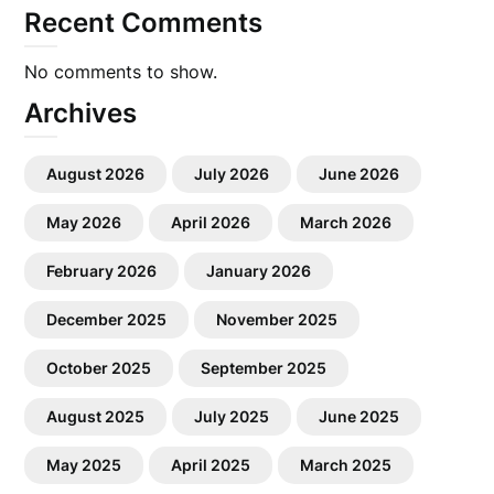
Recent Comments
No comments to show.
Archives
August 2026
July 2026
June 2026
May 2026
April 2026
March 2026
February 2026
January 2026
December 2025
November 2025
October 2025
September 2025
August 2025
July 2025
June 2025
May 2025
April 2025
March 2025