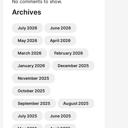
No comments to show.
Archives
July 2026
June 2026
May 2026
April 2026
March 2026
February 2026
January 2026
December 2025
November 2025
October 2025
September 2025
August 2025
July 2025
June 2025