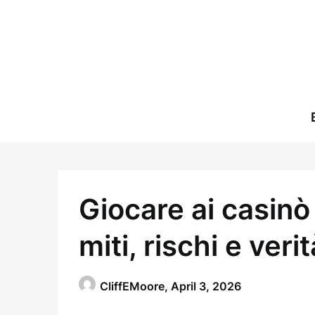
Skip
to
content
Giocare ai casin
miti, rischi e ver
CliffEMoore,
April 3, 2026