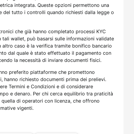
ometrica integrata. Queste opzioni permettono una
 del tutto i controlli quando richiesti dalla legge o
ettronici che già hanno completato processi KYC
n tali wallet, può basarsi sulle informazioni validate
 altro caso è la verifica tramite bonifico bancario
onto dal quale è stato effettuato il pagamento con
ucendo la necessità di inviare documenti fisici.
hanno preferito piattaforme che promettono
i, hanno richiesto documenti prima dei prelievi.
ere Termini e Condizioni e di considerare
mpo e denaro. Per chi cerca equilibrio tra praticità
 quella di operatori con licenza, che offrono
mative vigenti.