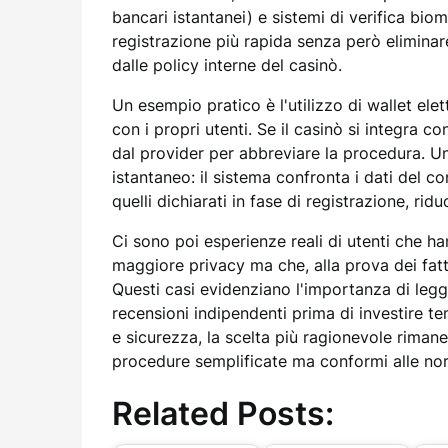
bancari istantanei) e sistemi di verifica bi
registrazione più rapida senza però eliminare
dalle policy interne del casinò.
Un esempio pratico è l'utilizzo di wallet el
con i propri utenti. Se il casinò si integra co
dal provider per abbreviare la procedura. Un
istantaneo: il sistema confronta i dati del c
quelli dichiarati in fase di registrazione, rid
Ci sono poi esperienze reali di utenti che 
maggiore privacy ma che, alla prova dei fatt
Questi casi evidenziano l'importanza di legg
recensioni indipendenti prima di investire te
e sicurezza, la scelta più ragionevole rimane
procedure semplificate ma conformi alle nor
Related Posts: