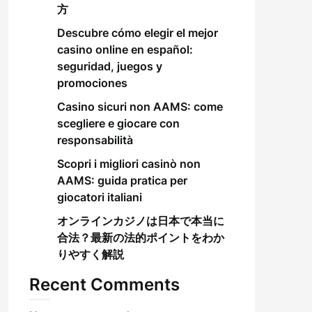
方
Descubre cómo elegir el mejor
casino online en español:
seguridad, juegos y
promociones
Casino sicuri non AAMS: come
scegliere e giocare con
responsabilità
Scopri i migliori casinò non
AAMS: guida pratica per
giocatori italiani
オンラインカジノは日本で本当に
合法？最新の法的ポイントをわか
りやすく解説
Recent Comments