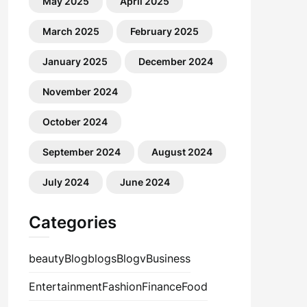
May 2025
April 2025
March 2025
February 2025
January 2025
December 2024
November 2024
October 2024
September 2024
August 2024
July 2024
June 2024
Categories
beauty
Blog
blogs
Blogv
Business
Entertainment
Fashion
Finance
Food