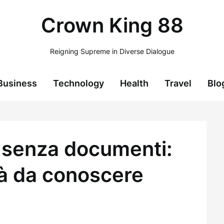
Crown King 88
Reigning Supreme in Diverse Dialogue
Business
Technology
Health
Travel
Blo
ò senza documenti:
ità da conoscere