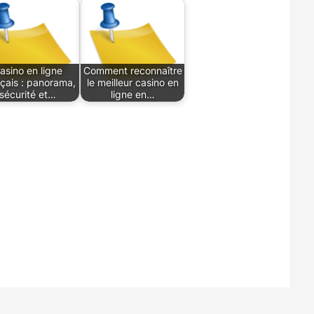
asino en ligne
Comment reconnaître
çais : panorama,
le meilleur casino en
sécurité et…
ligne en…