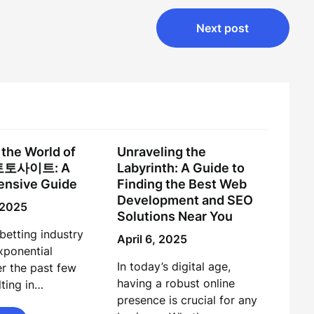
Next post
 the World of
Unraveling the
 토토사이트: A
Labyrinth: A Guide to
nsive Guide
Finding the Best Web
Development and SEO
 2025
Solutions Near You
betting industry
April 6, 2025
xponential
In today’s digital age,
r the past few
having a robust online
lting in…
presence is crucial for any