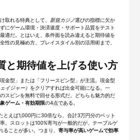
受け取れる特典として、
新規カジノ
選びの指標に欠か
ずにゲーム環境・決済速度・サポート品質をテスト
最適だ。とはいえ、条件面を読み違えると期待値を
全性の見極め方、プレイスタイル別の活用術まで、
質と期待値を上げる使い方
現金型」または「フリースピン型」が主流。現金型
ェイジャー）
をクリアすれば出金可能になる。一
のスピンを無料で回せる形式だ。どちらも魅力的だ
象ゲーム・有効期限
の4点である。
とえば1,000円に30倍なら、合計3万円分のベット
率。スロットは100%寄与が一般的だが、テーブルゲ
されることが多い。つまり、
寄与率が高いゲームで効率