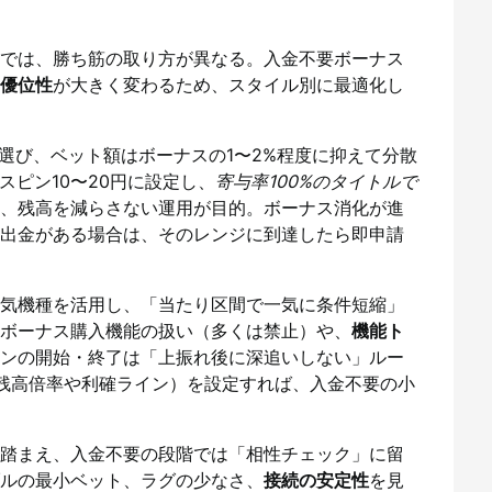
では、勝ち筋の取り方が異なる。入金不要ボーナス
優位性
が大きく変わるため、スタイル別に最適化し
選び、ベット額はボーナスの1〜2%程度に抑えて分散
スピン10〜20円に設定し、
寄与率100%のタイトルで
、残高を減らさない運用が目的。ボーナス消化が進
出金がある場合は、そのレンジに到達したら即申請
気機種を活用し、「当たり区間で一気に条件短縮」
ボーナス購入機能の扱い（多くは禁止）や、
機能ト
ンの開始・終了は「上振れ後に深追いしない」ルー
（残高倍率や利確ライン）を設定すれば、入金不要の小
踏まえ、入金不要の段階では「相性チェック」に留
ルの最小ベット、ラグの少なさ、
接続の安定性
を見