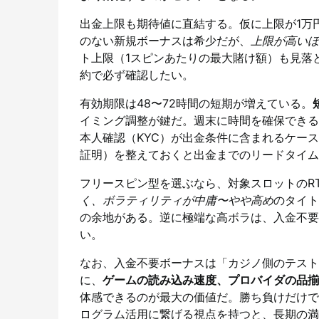
出金上限も期待値に直結する。仮に上限が1万
のない新規ボーナスは希少だが、
上限が高いほ
ト上限（1スピンあたりの最大賭け額）も見落
約で必ず確認したい。
有効期限は48〜72時間の短期が増えている。
イミング調整が鍵だ。週末に時間を確保できる
本人確認（KYC）が出金条件に含まれるケー
証明）を整えておくと出金までのリードタイム
フリースピン型を選ぶなら、対象スロットのR
く、ボラティリティが中庸〜やや高め
のタイト
の余地がある。逆に極端な高ボラは、入金不要
い。
なお、入金不要ボーナスは「カジノ側のテスト
に、
ゲームの読み込み速度、プロバイダの品揃
体感できるのが最大の価値だ。勝ち負けだけで
ログラム活用に繋げる視点を持つと、長期の満