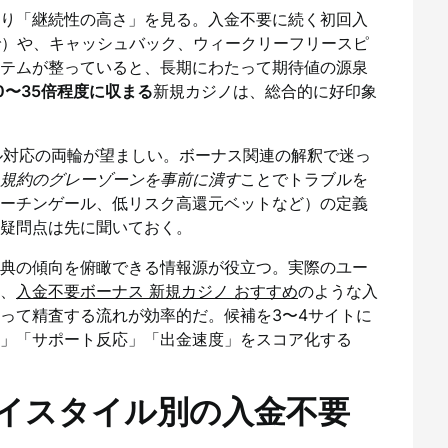
り「継続性の高さ」を見る。入金不要に続く初回入
で）や、キャッシュバック、ウィークリーフリースピ
テムが整っていると、長期にわたって期待値の源泉
0〜35倍程度に収まる
新規カジノは、総合的に好印象
ール対応の両輪が望ましい。ボーナス関連の解釈で迷っ
規約のグレーゾーンを事前に潰す
ことでトラブルを
ーチンゲール、低リスク高還元ベットなど）の定義
疑問点は先に聞いておく。
典の傾向を俯瞰できる情報源が役立つ。実際のユー
、
入金不要ボーナス 新規カジノ おすすめ
のような入
って精査する流れが効率的だ。候補を3〜4サイトに
」「サポート反応」「出金速度」をスコア化する
イスタイル別の入金不要