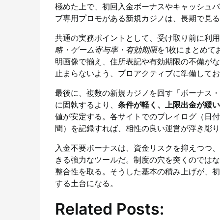
極めた上で、初回入金ボーナスやキャッシュバ
ブ専用プロモがある新規カジノは、長期で見る
共通の実務ポイントとして、受け取り前に利用
略・ゲーム寄与率・有効期限
を1枚にまとめて
明画像で揃え、住所表記や有効期限の不備がな
止まらないよう、プロアクティブに準備してお
最後に、複数の新規カジノを回す「ボーナス・
に固執するより、
条件が軽く、上限出金が緩い
値が安定する。各サイトでのプレイログ（日付
間）を記録すれば、相性の良い運営が浮き彫り
入金不要ボーナスは、資金リスクを抑えつつ、
きる強力なツールだ。制度の穴を突くのではな
整合性を取る。そうした基本の積み上げが、初
する土台になる。
Related Posts: