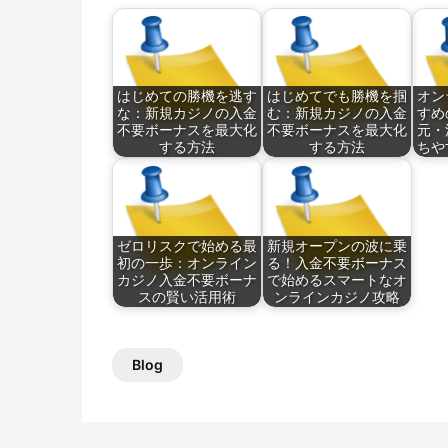
はじめての勝機を逃す
はじめてでも勝機を掴
オン
な：新規カジノの入金
む：新規カジノの入金
すめ
不要ボーナスを最大化
不要ボーナスを最大化
元・
する方法
する方法
ちや
ゼロリスクで始める最
新規オープンの波に乗
初の一歩：オンライン
る！入金不要ボーナス
カジノ入金不要ボーナ
で始めるスマートなオ
スの賢い活用術
ンラインカジノ攻略
Blog