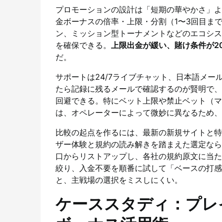
プロモーションの設計は「短期の華やかさ」よ
金ボーナスの倍率・上限・分割（1〜3回目ま
ン、ミッション型トーナメントなどのエコシス
を確保できる。
上限出金が緩い、賭け条件が2
だ。
サポートは24/7ライブチャット、日本語メ
たら記録に残るメールで確認するのが賢明で、
回避できる。特にベット上限や禁止ベット（マ
は、オペレーターによって微妙に異なるため、
比較の起点を作るには、最新の新規サイトと特
ザー体験と規約の読み解きを踏まえた選定なら
口からリストアップし、各社の規約原文に当た
絞り、入金不要を順番に試して「ベースの打感
と、主戦場の選択をミスしにくい。
ケーススタディ：プレ