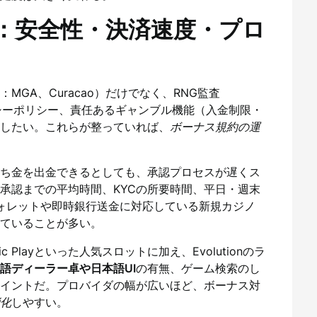
：安全性・決済速度・プロ
MGA、Curacao）だけでなく、RNG監査
ライバシーポリシー、責任あるギャンブル機能（入金制限・
したい。これらが整っていれば、
ボーナス規約の運
ち金を出金できるとしても、承認プロセスが遅くス
承認までの平均時間、KYCの所要時間、平日・週末
ォレットや即時銀行送金に対応している新規カジノ
ていることが多い。
atic Playといった人気スロットに加え、Evolutionのラ
語ディーラー卓や日本語UI
の有無、ゲーム検索のし
イントだ。プロバイダの幅が広いほど、ボーナス対
化
しやすい。