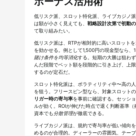
ボーナス活用術
低リスク派、スロット特化派、ライブカジノ派
は額が小さく見えても、
戦略設計次第で初動の
て取り組みたい。
低リスク派は、RTPが相対的に高いスロットを
を効かせる。例として1,500円の現金型なら、1
賭け条件を均等消化
する。短期の大勝は狙わず
んだ段階でベット額を段階的に引き上げ、上限
するのが定石だ。
スロット特化派は、ボラティリティ中〜高の人
を狙う。フリースピン型なら、対象スロットの
リガー時の寄与率
を事前に確認する。セッショ
ルが効く。ROIが伸びた時点で退く判断基準
資本でも
分散管理
が徹底できる。
ライブカジノ派は、規約で寄与率が低い傾向を
めるのが合理的。ディーラーの雰囲気、テーブ