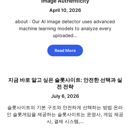
Image Authenticity
April 10, 2026
about : Our AI image detector uses advanced
machine learning models to analyze every
uploaded…
Read More
지금 바로 알고 싶은 슬롯사이트: 안전한 선택과 실
전 전략
July 6, 2026
슬롯사이트의 기본 구조와 안전하게 선택하는 방법 온라
인 슬롯게임을 제공하는 슬롯사이트는 운영사, 게임 제공
사, 결제 시스템,…