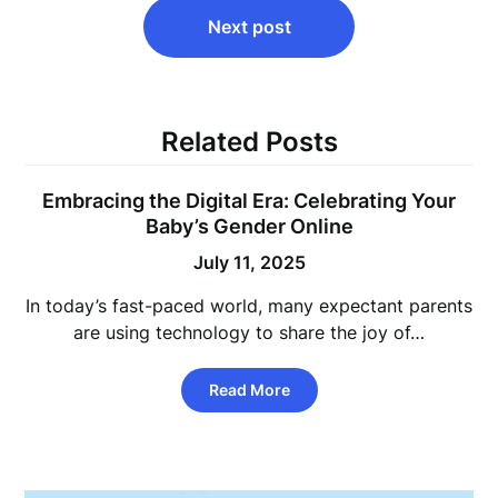
Next post
Related Posts
Embracing the Digital Era: Celebrating Your
Baby’s Gender Online
July 11, 2025
In today’s fast-paced world, many expectant parents
are using technology to share the joy of…
Read More