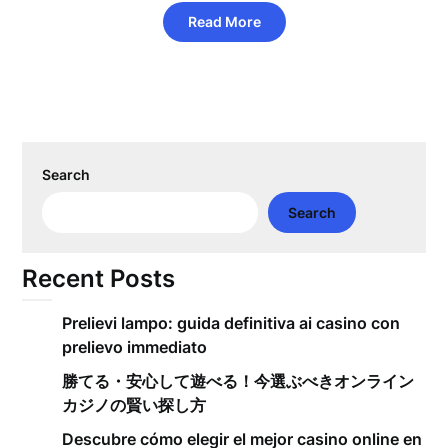
Read More
Search
Search
Recent Posts
Prelievi lampo: guida definitiva ai casino con
prelievo immediato
勝てる・安心して遊べる！今選ぶべきオンライン
カジノの賢い探し方
Descubre cómo elegir el mejor casino online en