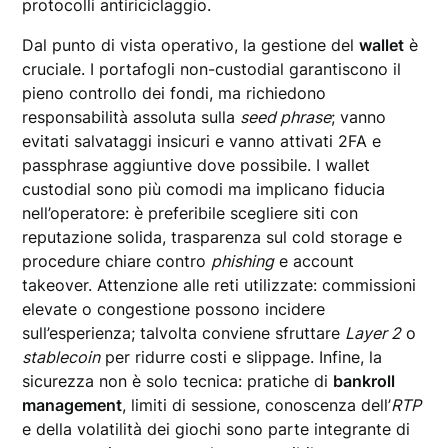
protocolli antiriciclaggio.
Dal punto di vista operativo, la gestione del
wallet
è
cruciale. I portafogli non-custodial garantiscono il
pieno controllo dei fondi, ma richiedono
responsabilità assoluta sulla
seed phrase
; vanno
evitati salvataggi insicuri e vanno attivati 2FA e
passphrase aggiuntive dove possibile. I wallet
custodial sono più comodi ma implicano fiducia
nell’operatore: è preferibile scegliere siti con
reputazione solida, trasparenza sul cold storage e
procedure chiare contro
phishing
e account
takeover. Attenzione alle reti utilizzate: commissioni
elevate o congestione possono incidere
sull’esperienza; talvolta conviene sfruttare
Layer 2
o
stablecoin
per ridurre costi e slippage. Infine, la
sicurezza non è solo tecnica: pratiche di
bankroll
management
, limiti di sessione, conoscenza dell’
RTP
e della volatilità dei giochi sono parte integrante di