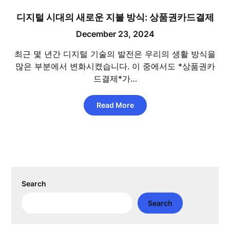
디지털 시대의 새로운 지불 방식: 상품권카드결제
December 23, 2024
최근 몇 년간 디지털 기술의 발전은 우리의 생활 방식을
많은 부분에서 변화시켰습니다. 이 중에서도 *상품권카
드결제*가…
Read More
Search
Search