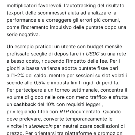
moltiplicatori favorevoli. L’autotracking del risultato
(export delle scommesse) aiuta ad analizzare la
performance e a correggere gli errori più comuni,
come l’incremento impulsivo delle puntate dopo una
serie negativa.
Un esempio pratico: un utente con budget mensile
prefissato sceglie di depositare in
USDC
su una rete
a basso costo, riducendo l’impatto delle fee. Per i
giochi a bassa varianza adotta puntate fisse pari
all’1–2% del saldo, mentre per sessioni su slot volatili
scende allo 0,5% e imposta limiti rigidi di perdita.
Per partecipare a un torneo settimanale, concentra il
volume di gioco nelle ore con meno traffico e sfrutta
un
cashback
del 10% con requisiti leggeri,
privilegiando titoli con
RTP
documentato. Quando
deve prelevare, converte temporaneamente le
vincite in
stablecoin
per neutralizzare oscillazioni di
prezzo. Per orientarsi tra piattaforme e promozioni