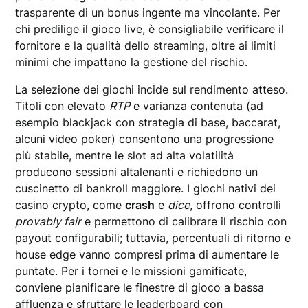
trasparente di un bonus ingente ma vincolante. Per
chi predilige il gioco live, è consigliabile verificare il
fornitore e la qualità dello streaming, oltre ai limiti
minimi che impattano la gestione del rischio.
La selezione dei giochi incide sul rendimento atteso.
Titoli con elevato
RTP
e varianza contenuta (ad
esempio blackjack con strategia di base, baccarat,
alcuni video poker) consentono una progressione
più stabile, mentre le slot ad alta volatilità
producono sessioni altalenanti e richiedono un
cuscinetto di bankroll maggiore. I giochi nativi dei
casino crypto, come
crash
e
dice
, offrono controlli
provably fair
e permettono di calibrare il rischio con
payout configurabili; tuttavia, percentuali di ritorno e
house edge vanno compresi prima di aumentare le
puntate. Per i tornei e le missioni gamificate,
conviene pianificare le finestre di gioco a bassa
affluenza e sfruttare le leaderboard con