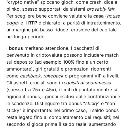
“crypto native” spiccano giochi come crash, dice e
plinko, spesso supportati da sistemi
provably fair
.
Per scegliere bene conviene valutare la
casa
(
house
edge
) e il
RTP
dichiarato: a parità di intrattenimento,
un margine più basso riduce l’erosione del capitale
nel lungo periodo.
I
bonus
meritano attenzione. I pacchetti di
benvenuto in criptovalute possono includere match
sul deposito (ad esempio 100% fino a un certo
ammontare), giri gratuiti e promozioni ricorrenti
come
cashback
,
rakeback
o programmi VIP a livelli.
Gli aspetti cruciali sono i
requisiti di scommessa
(spesso tra 25x e 45x), i limiti di puntata mentre si
rigioca il bonus, i giochi esclusi dalle contribuzioni e
le scadenze. Distinguere tra bonus “
sticky
” e “non
sticky” è importante: nel primo caso, il saldo bonus
resta legato fino al completamento dei requisiti; nel
secondo si gioca prima il saldo reale, aumentando