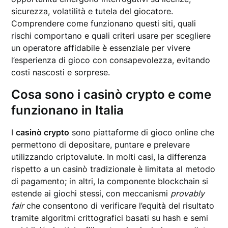
sicurezza, volatilità e tutela del giocatore.
Comprendere come funzionano questi siti, quali
rischi comportano e quali criteri usare per scegliere
un operatore affidabile è essenziale per vivere
l’esperienza di gioco con consapevolezza, evitando
costi nascosti e sorprese.
Cosa sono i casinò crypto e come
funzionano in Italia
I
casinò crypto
sono piattaforme di gioco online che
permettono di depositare, puntare e prelevare
utilizzando criptovalute. In molti casi, la differenza
rispetto a un casinò tradizionale è limitata al metodo
di pagamento; in altri, la componente blockchain si
estende ai giochi stessi, con meccanismi
provably
fair
che consentono di verificare l’equità del risultato
tramite algoritmi crittografici basati su hash e semi