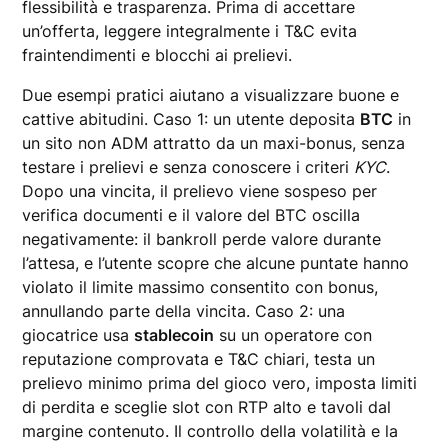
flessibilità e trasparenza. Prima di accettare
un’offerta, leggere integralmente i T&C evita
fraintendimenti e blocchi ai prelievi.
Due esempi pratici aiutano a visualizzare buone e
cattive abitudini. Caso 1: un utente deposita
BTC
in
un sito non ADM attratto da un maxi-bonus, senza
testare i prelievi e senza conoscere i criteri
KYC
.
Dopo una vincita, il prelievo viene sospeso per
verifica documenti e il valore del BTC oscilla
negativamente: il bankroll perde valore durante
l’attesa, e l’utente scopre che alcune puntate hanno
violato il limite massimo consentito con bonus,
annullando parte della vincita. Caso 2: una
giocatrice usa
stablecoin
su un operatore con
reputazione comprovata e T&C chiari, testa un
prelievo minimo prima del gioco vero, imposta limiti
di perdita e sceglie slot con RTP alto e tavoli dal
margine contenuto. Il controllo della volatilità e la