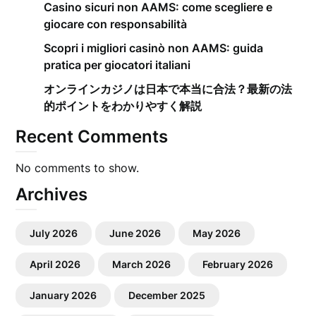
Casino sicuri non AAMS: come scegliere e
giocare con responsabilità
Scopri i migliori casinò non AAMS: guida
pratica per giocatori italiani
オンラインカジノは日本で本当に合法？最新の法
的ポイントをわかりやすく解説
Recent Comments
No comments to show.
Archives
July 2026
June 2026
May 2026
April 2026
March 2026
February 2026
January 2026
December 2025