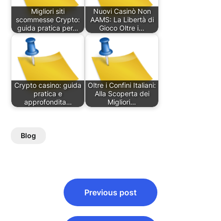
Migliori siti
Nuovi Casinò Non
scommesse Crypto:
AAMS: La Libertà di
guida pratica per…
Gioco Oltre i…
Crypto casino: guida
Oltre i Confini Italiani:
pratica e
Alla Scoperta dei
approfondita…
Migliori…
Blog
Post
Previous post
navigation