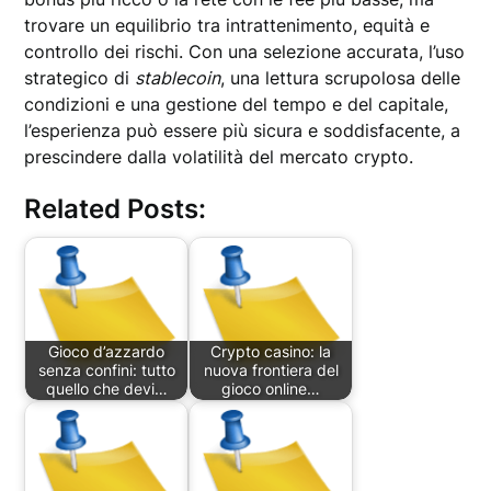
trovare un equilibrio tra intrattenimento, equità e
controllo dei rischi. Con una selezione accurata, l’uso
strategico di
stablecoin
, una lettura scrupolosa delle
condizioni e una gestione del tempo e del capitale,
l’esperienza può essere più sicura e soddisfacente, a
prescindere dalla volatilità del mercato crypto.
Related Posts:
Gioco d’azzardo
Crypto casino: la
senza confini: tutto
nuova frontiera del
quello che devi…
gioco online…