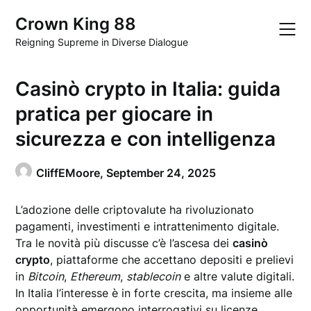
Skip
Crown King 88
to
content
Reigning Supreme in Diverse Dialogue
Casinò crypto in Italia: guida
pratica per giocare in
sicurezza e con intelligenza
CliffEMoore,
September 24, 2025
L’adozione delle criptovalute ha rivoluzionato
pagamenti, investimenti e intrattenimento digitale.
Tra le novità più discusse c’è l’ascesa dei
casinò
crypto
, piattaforme che accettano depositi e prelievi
in
Bitcoin
,
Ethereum
,
stablecoin
e altre valute digitali.
In Italia l’interesse è in forte crescita, ma insieme alle
opportunità emergono interrogativi su licenze,