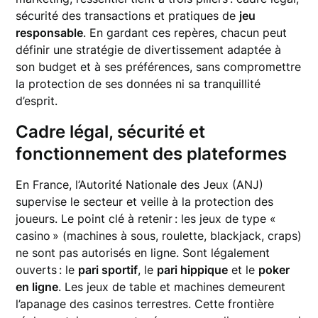
sécurité des transactions et pratiques de
jeu
responsable
. En gardant ces repères, chacun peut
définir une stratégie de divertissement adaptée à
son budget et à ses préférences, sans compromettre
la protection de ses données ni sa tranquillité
d’esprit.
Cadre légal, sécurité et
fonctionnement des plateformes
En France, l’Autorité Nationale des Jeux (ANJ)
supervise le secteur et veille à la protection des
joueurs. Le point clé à retenir : les jeux de type «
casino » (machines à sous, roulette, blackjack, craps)
ne sont pas autorisés en ligne. Sont légalement
ouverts : le
pari sportif
, le
pari hippique
et le
poker
en ligne
. Les jeux de table et machines demeurent
l’apanage des casinos terrestres. Cette frontière