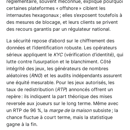
réglementaire, souvent méconnue, explique pourquoi
certaines plateformes « offshore » ciblent les
internautes hexagonaux ; elles s’exposent toutefois à
des mesures de blocage, et leurs clients se privent
des recours garantis par un régulateur national.
La sécurité repose d’abord sur le chiffrement des
données et l’identification robuste. Les opérateurs
sérieux appliquent le
KYC
(vérification d’identité), qui
lutte contre l’usurpation et le blanchiment. Côté
intégrité des jeux, les générateurs de nombres
aléatoires (
RNG
) et les audits indépendants assurent
une équité mesurable. Pour les jeux autorisés, les
taux de redistribution (
RTP
) annoncés offrent un
repère : ils indiquent la part théorique des mises
reversée aux joueurs sur le long terme. Même avec
un RTP de 96 %, la
marge de la maison
subsiste ; la
chance fluctue à court terme, mais la statistique
gagne à la fin.