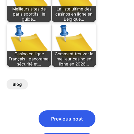
Meilleurs sites de
La liste ultime des
paris sportifs : le
casinos en ligne en
guide…
Belgique…
Casino en ligne
Comment trouver le
Français : panorama,
meilleur casino en
sécurité et…
ligne en 2026…
Blog
Post
Previous post
navigation