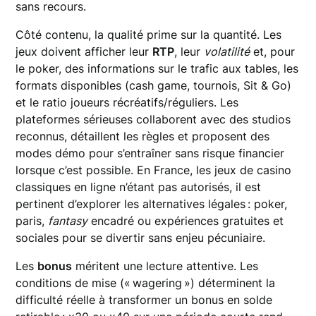
sans recours.
Côté contenu, la qualité prime sur la quantité. Les
jeux doivent afficher leur
RTP
, leur
volatilité
et, pour
le poker, des informations sur le trafic aux tables, les
formats disponibles (cash game, tournois, Sit & Go)
et le ratio joueurs récréatifs/réguliers. Les
plateformes sérieuses collaborent avec des studios
reconnus, détaillent les règles et proposent des
modes démo pour s’entraîner sans risque financier
lorsque c’est possible. En France, les jeux de casino
classiques en ligne n’étant pas autorisés, il est
pertinent d’explorer les alternatives légales : poker,
paris,
fantasy
encadré ou expériences gratuites et
sociales pour se divertir sans enjeu pécuniaire.
Les
bonus
méritent une lecture attentive. Les
conditions de mise (« wagering ») déterminent la
difficulté réelle à transformer un bonus en solde