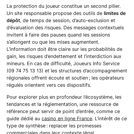
La protection du joueur constitue un second pilier.
Un site responsable propose des outils de
limites de
dépôt
, de temps de session, d’auto-exclusion et
d’évaluation des risques. Des messages contextuels
invitent à faire des pauses quand les sessions
s’allongent ou que les mises augmentent.
L’information doit être claire sur les probabilités de
gain, les risques d’endettement et l’interdiction aux
mineurs. En cas de difficulté, Joueurs Info Service
(09 74 75 13 13) et les structures d’accompagnement
régionales offrent écoute et soutien ; les opérateurs
régulés orientent vers ces dispositifs.
Pour explorer plus en profondeur l’écosystème, les
tendances et la réglementation, une ressource de
référence peut servir de point d’entrée, comme ce
guide dédié au
casino en ligne France
. L’intérêt de ce
type de synthèse : replacer les promesses
commerciales dans leur contexte légal,