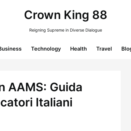
Crown King 88
Reigning Supreme in Diverse Dialogue
Business
Technology
Health
Travel
Blo
on AAMS: Guida
atori Italiani