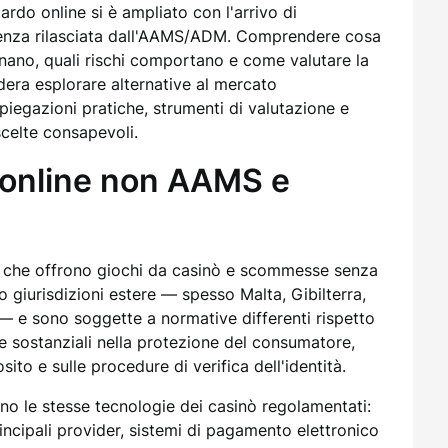
ardo online si è ampliato con l'arrivo di
cenza rilasciata dall'AAMS/ADM. Comprendere cosa
nano, quali rischi comportano e come valutare la
idera esplorare alternative al mercato
piegazioni pratiche, strumenti di valutazione e
scelte consapevoli.
ò online non AAMS e
 che offrono giochi da casinò e scommesse senza
to giurisdizioni estere — spesso Malta, Gibilterra,
 — e sono soggette a normative differenti rispetto
e sostanziali nella protezione del consumatore,
osito e sulle procedure di verifica dell'identità.
zano le stesse tecnologie dei casinò regolamentati:
ncipali provider, sistemi di pagamento elettronico