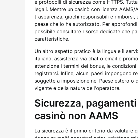
e protocolli di sicurezza come HTTPS. Tuttavi
legali. Mentre un casinò con licenza AAMS/A
trasparenza, giochi responsabili e rimborsi, 
paese che lo ha autorizzato. Per approfondir
possibile consultare risorse dedicate che pa
caratteristiche.
Un altro aspetto pratico è la lingua e il servi
italiano, assistenza via chat o email e prom
attenzione i termini dei bonus, le condizioni
registrarsi. Infine, alcuni paesi impongono re
soggette a imposizione nel Paese estero o di
vigente e della natura dell'operatore.
Sicurezza, pagamenti e
casinò non AAMS
La sicurezza è il primo criterio da valutare