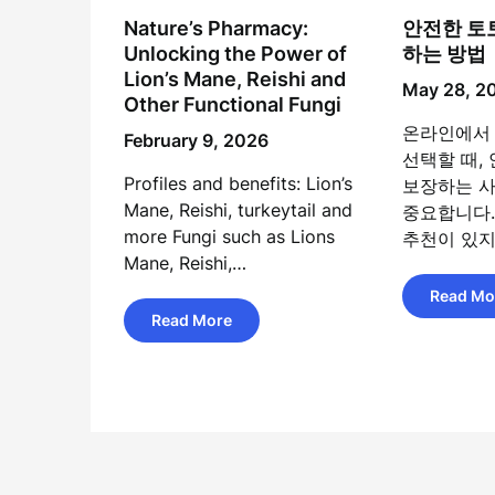
Nature’s Pharmacy:
안전한 토
Unlocking the Power of
하는 방법
Lion’s Mane, Reishi and
May 28, 2
Other Functional Fungi
온라인에서
February 9, 2026
선택할 때,
Profiles and benefits: Lion’s
보장하는 사
Mane, Reishi, turkeytail and
중요합니다.
more Fungi such as Lions
추천이 있지
Mane, Reishi,…
Read Mo
Read More