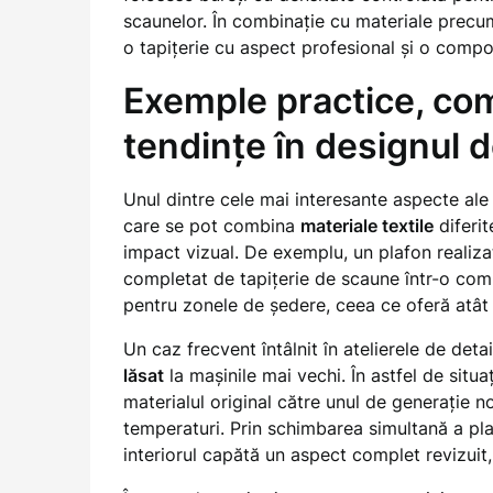
scaunelor. În combinație cu materiale prec
o tapițerie cu aspect profesional și o compo
Exemple practice, com
tendințe în designul d
Unul dintre cele mai interesante aspecte ale 
care se pot combina
materiale textile
diferit
impact vizual. De exemplu, un plafon realizat
completat de tapițerie de scaune într-o co
pentru zonele de ședere, ceea ce oferă atât c
Un caz frecvent întâlnit în atelierele de deta
lăsat
la mașinile mai vechi. În astfel de situ
materialul original către unul de generație no
temperaturi. Prin schimbarea simultană a plaf
interiorul capătă un aspect complet revizuit