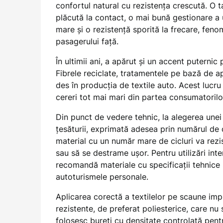
confortul natural cu rezistența crescută. O 
plăcută la contact, o mai bună gestionare a u
mare și o rezistență sporită la frecare, feno
pasagerului față.
În ultimii ani, a apărut și un accent puternic
Fibrele reciclate, tratamentele pe bază de ap
des în producția de textile auto. Acest lucru 
cereri tot mai mari din partea consumatorilo
Din punct de vedere tehnic, la alegerea une
țesăturii, exprimată adesea prin numărul de c
material cu un număr mare de cicluri va rezis
sau să se destrame ușor. Pentru utilizări inte
recomandă materiale cu specificații tehnice 
autoturismele personale.
Aplicarea corectă a textilelor pe scaune imp
rezistente, de preferat poliesterice, care nu
folosesc bureți cu densitate controlată pent