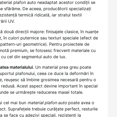
aterial plafon auto neadaptat acestor condiții se
se sfărâme. De aceea, producătorii specializați
istență termică ridicată, iar stratul textil
ării UV.
ă două direcții majore: finisajele clasice, în nuanțe
t, în culori puternice sau texturi speciale (efect de
 pattern-uri geometrice). Pentru proiectele de
 notă premium, se folosesc frecvent materiale cu
r cu cel din segmentul auto de lux.
atea materialului
. Un material prea greu poate
uportul plafonului, ceea ce duce la deformări în
ce, reușesc să îmbine grosimea necesară pentru o
e redusă. Acest aspect devine important în special
 unde se urmărește reducerea masei totale.
 și cel mai bun
material plafon auto
poate avea o
ect. Suprafețele trebuie curățate perfect, resturile
ea se face cu adezivi speciali, rezistenți la