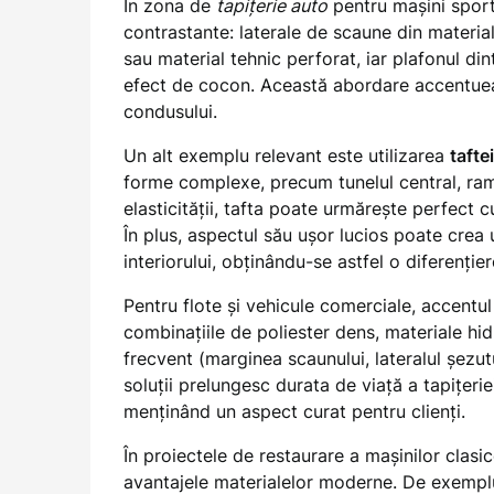
În zona de
tapițerie auto
pentru mașini sport 
contrastante: laterale de scaune din materia
sau material tehnic perforat, iar plafonul di
efect de cocon. Această abordare accentuea
condusului.
Un alt exemplu relevant este utilizarea
tafte
forme complexe, precum tunelul central, ram
elasticității, tafta poate urmărește perfect 
În plus, aspectul său ușor lucios poate crea 
interiorului, obținându-se astfel o diferențiere
Pentru flote și vehicule comerciale, accent
combinațiile de poliester dens, materiale hid
frecvent (marginea scaunului, lateralul șezutu
soluții prelungesc durata de viață a tapițerie
menținând un aspect curat pentru clienți.
În proiectele de restaurare a mașinilor clas
avantajele materialelor moderne. De exemplu,