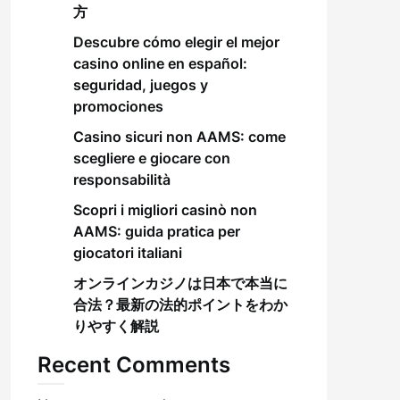
方
Descubre cómo elegir el mejor
casino online en español:
seguridad, juegos y
promociones
Casino sicuri non AAMS: come
scegliere e giocare con
responsabilità
Scopri i migliori casinò non
AAMS: guida pratica per
giocatori italiani
オンラインカジノは日本で本当に
合法？最新の法的ポイントをわか
りやすく解説
Recent Comments