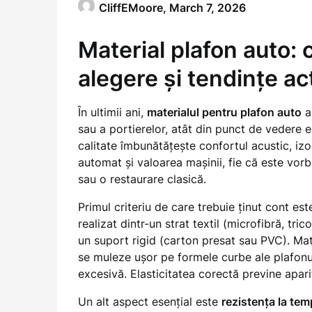
CliffEMoore,
March 7, 2026
Material plafon auto: c
alegere și tendințe ac
În ultimii ani,
materialul pentru plafon auto
a 
sau a portierelor, atât din punct de vedere e
calitate îmbunătățește confortul acustic, izol
automat și valoarea mașinii, fie că este vor
sau o restaurare clasică.
Primul criteriu de care trebuie ținut cont es
realizat dintr-un strat textil (microfibră, tric
un suport rigid (carton presat sau PVC). Mate
se muleze ușor pe formele curbe ale plafonu
excesivă. Elasticitatea corectă previne apari
Un alt aspect esențial este
rezistența la te