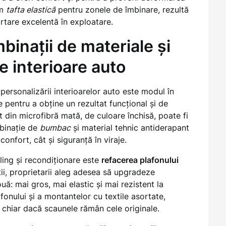
um
tafta elastică
pentru zonele de îmbinare, rezultă
rtare excelentă în exploatare.
binații de materiale și
e interioare auto
personalizării interioarelor auto este modul în
e pentru a obține un rezultat funcțional și de
 din microfibră mată, de culoare închisă, poate fi
mbinație de
bumbac
și material tehnic antiderapant
onfort, cât și siguranță în viraje.
iling și recondiționare este
refacerea plafonului
ații, proprietarii aleg adesea să upgradeze
uă: mai gros, mai elastic și mai rezistent la
onului și a montantelor cu textile asortate,
, chiar dacă scaunele rămân cele originale.