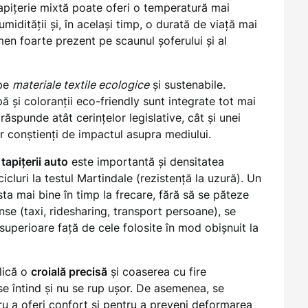
tapițerie mixtă poate oferi o temperatură mai
midității și, în același timp, o durată de viață mai
men foarte prezent pe scaunul șoferului și al
 pe
materiale textile ecologice
și sustenabile.
ă și coloranții eco-friendly sunt integrate tot mai
răspunde atât cerințelor legislative, cât și unei
r conștienți de impactul asupra mediului.
i
tapițerii auto
este importantă și densitatea
icluri la testul Martindale (rezistență la uzură). Un
ta mai bine în timp la frecare, fără să se păteze
nse (taxi, ridesharing, transport persoane), se
superioare față de cele folosite în mod obișnuit la
lică o
croială precisă
și coaserea cu fire
 se întind și nu se rup ușor. De asemenea, se
ru a oferi confort și pentru a preveni deformarea