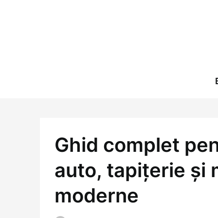
Skip
to
content
Ghid complet pen
auto, tapițerie și 
moderne