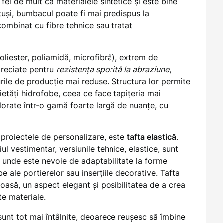
 fel de mult ca materialele sintetice și este bine
otuși, bumbacul poate fi mai predispus la
ombinat cu fibre tehnice sau tratat
oliester, poliamidă, microfibră), extrem de
preciate pentru
rezistența sporită la abraziune
,
urile de producție mai reduse. Structura lor permite
ietăți hidrofobe, ceea ce face tapițeria mai
 colorate într-o gamă foarte largă de nuanțe, cu
n proiectele de personalizare, este
tafta elastică
.
l vestimentar, versiunile tehnice, elastice, sunt
unde este nevoie de adaptabilitate la forme
 ale portierelor sau inserțiile decorative. Tafta
ioasă, un aspect elegant și posibilitatea de a crea
te materiale.
unt tot mai întâlnite, deoarece reușesc să îmbine