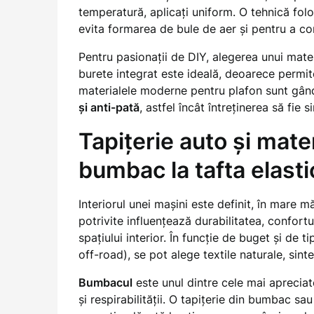
temperatură, aplicați uniform. O tehnică folo
evita formarea de bule de aer și pentru a con
Pentru pasionații de DIY, alegerea unui mater
burete integrat este ideală, deoarece permite
materialele moderne pentru plafon sunt gând
și anti-pată
, astfel încât întreținerea să fie
Tapițerie auto și mater
bumbac la tafta elasti
Interiorul unei mașini este definit, în mare 
potrivite influențează durabilitatea, confortu
spațiului interior. În funcție de buget și de ti
off-road), se pot alege textile naturale, sint
Bumbacul
este unul dintre cele mai apreciat
și respirabilității. O tapițerie din bumbac sa