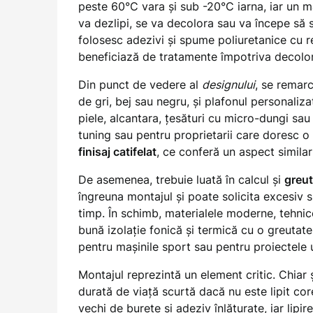
peste 60°C vara și sub -20°C iarna, iar un m
va dezlipi, se va decolora sau va începe să 
folosesc adezivi și spume poliuretanice cu rez
beneficiază de tratamente împotriva decolor
Din punct de vedere al
designului
, se remarc
de gri, bej sau negru, și plafonul personaliza
piele, alcantara, țesături cu micro-dungi sau
tuning sau pentru proprietarii care doresc o
finisaj catifelat
, ce conferă un aspect simila
De asemenea, trebuie luată în calcul și
greut
îngreuna montajul și poate solicita excesiv s
timp. În schimb, materialele moderne, tehni
bună izolație fonică și termică cu o greutat
pentru mașinile sport sau pentru proiectele
Montajul reprezintă un element critic. Chiar
durată de viață scurtă dacă nu este lipit cor
vechi de burete și adeziv înlăturate, iar lipir