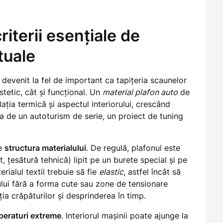
riterii esențiale de
tuale
devenit la fel de important ca tapițeria scaunelor
stetic, cât și funcțional. Un
material plafon auto
de
ația termică și aspectul interiorului, crescând
ba de un autoturism de serie, un proiect de tuning
te
structura materialului
. De regulă, plafonul este
ot, țesătură tehnică) lipit pe un burete special și pe
rialul textil trebuie să fie
elastic
, astfel încât să
lui fără a forma cute sau zone de tensionare
ția crăpăturilor și desprinderea în timp.
mperaturi extreme
. Interiorul mașinii poate ajunge la