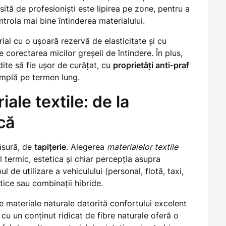
sită de profesioniști este lipirea pe zone, pentru a
trola mai bine întinderea materialului.
ial cu o ușoară rezervă de elasticitate și cu
 corectarea micilor greșeli de întindere. În plus,
ite să fie ușor de curățat, cu
proprietăți anti-praf
 simplă pe termen lung.
iale textile: de la
că
măsură, de
tapițerie
. Alegerea
materialelor textile
l termic, estetica și chiar percepția asupra
pul de utilizare a vehiculului (personal, flotă, taxi,
etice sau combinații hibride.
e materiale naturale datorită confortului excelent
u cu un conținut ridicat de fibre naturale oferă o