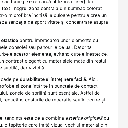
sau tuning, se remarcă utilizarea inserțiilor
l textil negru, zona centrală din bumbac colorat
ntr-o microfibră închisă la culoare pentru a crea un
ză senzația de sportivitate și concentrare asupra
i elastice
pentru îmbrăcarea unor elemente cu
ele consolei sau panourile de uși. Datorită
curbele acestor elemente, evitând cutele inestetice.
un contrast elegant cu materialele mate din restul
 subtilă, dar vizibilă.
ul cade pe
durabilitate și întreținere facilă
. Aici,
rofobe și zone întărite în punctele de contact
lui, zonele de sprijin) sunt esențiale. Astfel de
i, reducând costurile de reparație sau înlocuire și
ice, tendința este de a combina
estetica originală
cu
 o tapițerie care imită vizual vechiul material din