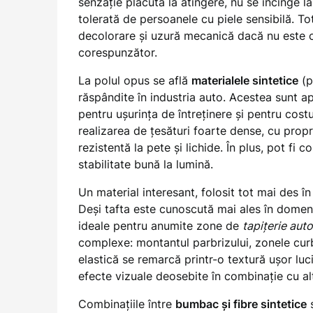
senzație plăcută la atingere, nu se încinge la
tolerată de persoanele cu piele sensibilă. T
decolorare și uzură mecanică dacă nu este c
corespunzător.
La polul opus se află
materialele sintetice
(p
răspândite în industria auto. Acestea sunt a
pentru ușurința de întreținere și pentru cost
realizarea de țesături foarte dense, cu propr
rezistentă la pete și lichide. În plus, pot fi
stabilitate bună la lumină.
Un material interesant, folosit tot mai des î
Deși tafta este cunoscută mai ales în domeniu
ideale pentru anumite zone de
tapițerie auto
complexe: montantul parbrizului, zonele curbe
elastică se remarcă printr-o textură ușor luc
efecte vizuale deosebite în combinație cu al
Combinațiile între
bumbac și fibre sintetice
s