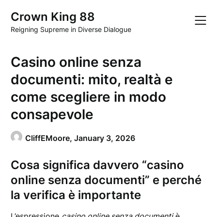
Skip
Crown King 88
to
content
Reigning Supreme in Diverse Dialogue
Casino online senza
documenti: mito, realtà e
come scegliere in modo
consapevole
CliffEMoore,
January 3, 2026
Cosa significa davvero “casino
online senza documenti” e perché
la verifica è importante
L’espressione
casino online senza documenti
è