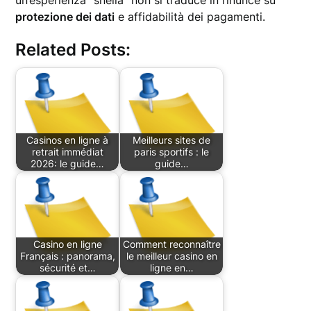
un’esperienza “snella” non si traduce in rinunce su
protezione dei dati
e affidabilità dei pagamenti.
Related Posts:
Casinos en ligne à
Meilleurs sites de
retrait immédiat
paris sportifs : le
2026: le guide…
guide…
Casino en ligne
Comment reconnaître
Français : panorama,
le meilleur casino en
sécurité et…
ligne en…