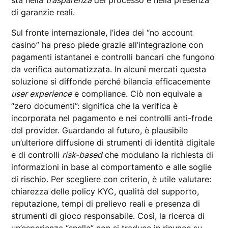
sta nella
trasparenza
del processo e nella presenza
di garanzie reali.
Sul fronte internazionale, l’idea dei “no account
casino” ha preso piede grazie all’integrazione con
pagamenti istantanei e controlli bancari che fungono
da verifica automatizzata. In alcuni mercati questa
soluzione si diffonde perché bilancia efficacemente
user experience
e compliance. Ciò non equivale a
“zero documenti”: significa che la verifica è
incorporata nel pagamento e nei controlli anti-frode
del provider. Guardando al futuro, è plausibile
un’ulteriore diffusione di strumenti di identità digitale
e di controlli
risk-based
che modulano la richiesta di
informazioni in base al comportamento e alle soglie
di rischio. Per scegliere con criterio, è utile valutare:
chiarezza delle policy KYC, qualità del supporto,
reputazione, tempi di prelievo reali e presenza di
strumenti di gioco responsabile. Così, la ricerca di