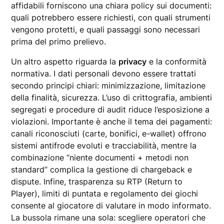
affidabili forniscono una chiara policy sui documenti:
quali potrebbero essere richiesti, con quali strumenti
vengono protetti, e quali passaggi sono necessari
prima del primo prelievo.
Un altro aspetto riguarda la
privacy
e la conformità
normativa. I dati personali devono essere trattati
secondo principi chiari: minimizzazione, limitazione
della finalità, sicurezza. L’uso di crittografia, ambienti
segregati e procedure di audit riduce l’esposizione a
violazioni. Importante è anche il tema dei pagamenti:
canali riconosciuti (carte, bonifici, e-wallet) offrono
sistemi antifrode evoluti e tracciabilità, mentre la
combinazione “niente documenti + metodi non
standard” complica la gestione di chargeback e
dispute. Infine, trasparenza su RTP (Return to
Player), limiti di puntata e regolamento dei giochi
consente al giocatore di valutare in modo informato.
La bussola rimane una sola: scegliere operatori che