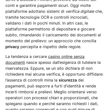
conti e garantire pagamenti sicuri. Oggi molte
piattaforme adottano sistemi di
verifica digitale
che,
tramite tecnologie OCR e controlli incrociati,
validano i dati in pochi minuti. In altri casi, le
piattaforme permettono di depositare e giocare
subito, rimandando il caricamento dei documenti al
momento del prelievo: un approccio che concilia
privacy
percepita e rispetto delle regole.
La tendenza a cercare
casino online senza
documenti
nasce spesso dall’esigenza di tutelare la
riservatezza. Eppure, se un sito dichiara di non
richiedere mai alcuna verifica, è opportuno diffidare:
l’assenza di controlli mina la
sicurezza
dei
pagamenti, può esporre a furti d’identità e rende
incerti rimborsi e prelievi. Meglio orientarsi verso
operatori con processi chiari e proporzionati, che
spiegano quando e perché saranno richiesti i dati,
quanto saranno conservati e con quali misure di