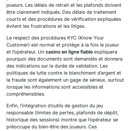
joueurs. Les délais de retrait et les plafonds doivent
être clairement indiqués. Des délais de traitement
courts et des procédures de vérification expliquées
évitent les frustrations et les litiges.
Le respect des procédures KYC (Know Your
Customer) est normal et protège à la fois le joueur
et l’opérateur. Un
casino en ligne fiable
expliquera
pourquoi des documents sont demandés et donnera
des indications sur la durée de validation. Les
politiques de lutte contre le blanchiment d’argent et
la fraude sont également un gage de sérieux, surtout
lorsque les informations sont accessibles et
compréhensibles.
Enfin, l’intégration d’outils de gestion du jeu
responsable (limites de pertes, plafonds de dépôt,
historique des sessions) montre que l’opérateur se
préoccupe du bien-être des joueurs. Ces