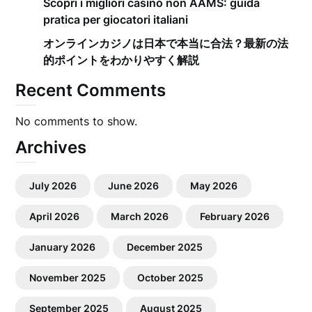
Scopri i migliori casinò non AAMS: guida
pratica per giocatori italiani
オンラインカジノは日本で本当に合法？最新の法
的ポイントをわかりやすく解説
Recent Comments
No comments to show.
Archives
July 2026
June 2026
May 2026
April 2026
March 2026
February 2026
January 2026
December 2025
November 2025
October 2025
September 2025
August 2025