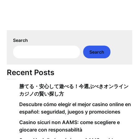
Search
Search
Recent Posts
勝てる・安心して遊べる！今選ぶべきオンライン
カジノの賢い探し方
Descubre cómo elegir el mejor casino online en
español: seguridad, juegos y promociones
Casino sicuri non AAMS: come scegliere e
giocare con responsabilità