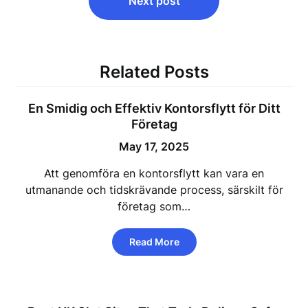
Next post
Related Posts
En Smidig och Effektiv Kontorsflytt för Ditt
Företag
May 17, 2025
Att genomföra en kontorsflytt kan vara en
utmanande och tidskrävande process, särskilt för
företag som…
Read More