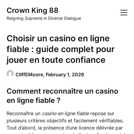
Skip
Crown King 88
to
content
Reigning Supreme in Diverse Dialogue
Choisir un
casino en ligne
fiable
: guide complet pour
jouer en toute confiance
CliffEMoore,
February 1, 2026
Comment reconnaître un casino
en ligne fiable ?
Reconnaître un
casino en ligne fiable
repose sur
plusieurs critères objectifs et facilement vérifiables.
Tout d’abord, la présence d’une licence délivrée par