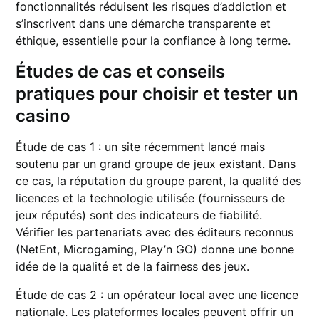
fonctionnalités réduisent les risques d’addiction et
s’inscrivent dans une démarche transparente et
éthique, essentielle pour la confiance à long terme.
Études de cas et conseils
pratiques pour choisir et tester un
casino
Étude de cas 1 : un site récemment lancé mais
soutenu par un grand groupe de jeux existant. Dans
ce cas, la réputation du groupe parent, la qualité des
licences et la technologie utilisée (fournisseurs de
jeux réputés) sont des indicateurs de fiabilité.
Vérifier les partenariats avec des éditeurs reconnus
(NetEnt, Microgaming, Play’n GO) donne une bonne
idée de la qualité et de la fairness des jeux.
Étude de cas 2 : un opérateur local avec une licence
nationale. Les plateformes locales peuvent offrir un