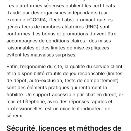
Les plateformes sérieuses publient les certificats
d’audit par des organismes indépendants (par
exemple eCOGRA, iTech Labs) prouvant que les
générateurs de nombres aléatoires (RNG) sont
conformes. Les bonus et promotions doivent être
accompagnés de conditions claires : des mises
raisonnables et des limites de mise expliquées
évitent les mauvaises surprises.
Enfin, l’ergonomie du site, la qualité du service client
et la disponibilité d’outils de jeu responsable (limites
de dépôt, auto-exclusion, tests de comportement)
sont des éléments pratiques qui renforcent la
fiabilité. Un support accessible par chat en direct, e-
mail et téléphone, avec des réponses rapides et
professionnelles, est un excellent indicateur de
sérieux.
Sécurité, licences et méthodes de