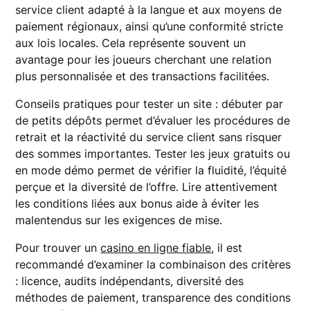
service client adapté à la langue et aux moyens de
paiement régionaux, ainsi qu’une conformité stricte
aux lois locales. Cela représente souvent un
avantage pour les joueurs cherchant une relation
plus personnalisée et des transactions facilitées.
Conseils pratiques pour tester un site : débuter par
de petits dépôts permet d’évaluer les procédures de
retrait et la réactivité du service client sans risquer
des sommes importantes. Tester les jeux gratuits ou
en mode démo permet de vérifier la fluidité, l’équité
perçue et la diversité de l’offre. Lire attentivement
les conditions liées aux bonus aide à éviter les
malentendus sur les exigences de mise.
Pour trouver un
casino en ligne fiable
, il est
recommandé d’examiner la combinaison des critères
: licence, audits indépendants, diversité des
méthodes de paiement, transparence des conditions