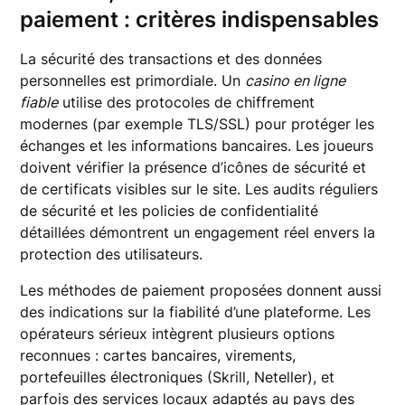
paiement : critères indispensables
La sécurité des transactions et des données
personnelles est primordiale. Un
casino en ligne
fiable
utilise des protocoles de chiffrement
modernes (par exemple TLS/SSL) pour protéger les
échanges et les informations bancaires. Les joueurs
doivent vérifier la présence d’icônes de sécurité et
de certificats visibles sur le site. Les audits réguliers
de sécurité et les policies de confidentialité
détaillées démontrent un engagement réel envers la
protection des utilisateurs.
Les méthodes de paiement proposées donnent aussi
des indications sur la fiabilité d’une plateforme. Les
opérateurs sérieux intègrent plusieurs options
reconnues : cartes bancaires, virements,
portefeuilles électroniques (Skrill, Neteller), et
parfois des services locaux adaptés au pays des