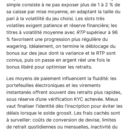
simple consiste à ne pas exposer plus de 1 à 2 % de
sa caisse par mise moyenne, en adaptant la taille du
pari à la volatilité du jeu choisi. Les slots très
volatiles exigent patience et réserve financière; les
titres à volatilité moyenne avec
RTP
supérieur à 96
% favorisent une progression plus régulière du
wagering. Idéalement, on termine le déblocage du
bonus sur des jeux dont la variance et le RTP sont
connus, puis on passe en argent réel une fois le
bonus libéré pour optimiser les retraits.
Les moyens de paiement influencent la fluidité: les
portefeuilles électroniques et les virements
instantanés offrent souvent des retraits plus rapides,
sous réserve d’une vérification KYC achevée. Mieux
vaut finaliser l’identité dès l’inscription pour éviter les
délais lorsque le solde grossit. Les frais cachés sont
à surveiller: coûts de conversion de devise, limites
de retrait quotidiennes ou mensuelles, inactivité du