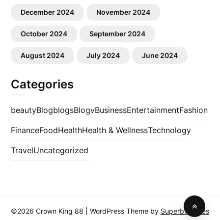
December 2024
November 2024
October 2024
September 2024
August 2024
July 2024
June 2024
Categories
beauty
Blog
blogs
Blogv
Business
Entertainment
Fashion
Finance
Food
Health
Health & Wellness
Technology
Travel
Uncategorized
©2026 Crown King 88
| WordPress Theme by
SuperbThemes