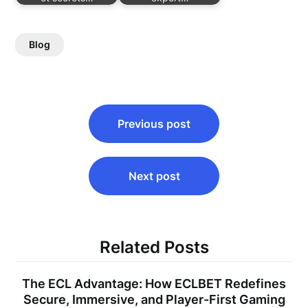
Blog
Post
Previous post
navigation
Next post
Related Posts
The ECL Advantage: How ECLBET Redefines
Secure, Immersive, and Player-First Gaming