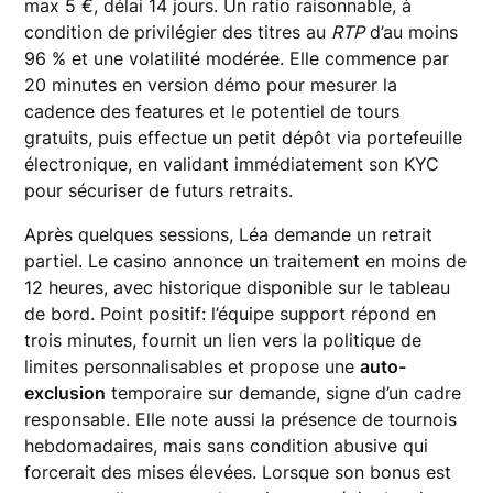
max 5 €, délai 14 jours. Un ratio raisonnable, à
condition de privilégier des titres au
RTP
d’au moins
96 % et une volatilité modérée. Elle commence par
20 minutes en version démo pour mesurer la
cadence des features et le potentiel de tours
gratuits, puis effectue un petit dépôt via portefeuille
électronique, en validant immédiatement son KYC
pour sécuriser de futurs retraits.
Après quelques sessions, Léa demande un retrait
partiel. Le casino annonce un traitement en moins de
12 heures, avec historique disponible sur le tableau
de bord. Point positif: l’équipe support répond en
trois minutes, fournit un lien vers la politique de
limites personnalisables et propose une
auto-
exclusion
temporaire sur demande, signe d’un cadre
responsable. Elle note aussi la présence de tournois
hebdomadaires, mais sans condition abusive qui
forcerait des mises élevées. Lorsque son bonus est