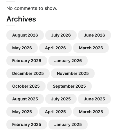
No comments to show.
Archives
August 2026
July 2026
June 2026
May 2026
April 2026
March 2026
February 2026
January 2026
December 2025
November 2025
October 2025
September 2025
August 2025
July 2025
June 2025
May 2025
April 2025
March 2025
February 2025
January 2025