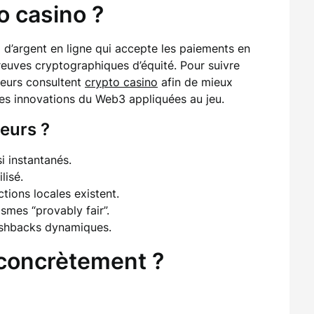
o casino ?
 d’argent en ligne qui accepte les paiements en
preuves cryptographiques d’équité. Pour suivre
ueurs consultent
crypto casino
afin de mieux
s innovations du Web3 appliquées au jeu.
ueurs ?
i instantanés.
lisé.
tions locales existent.
mes “provably fair”.
shbacks dynamiques.
concrètement ?