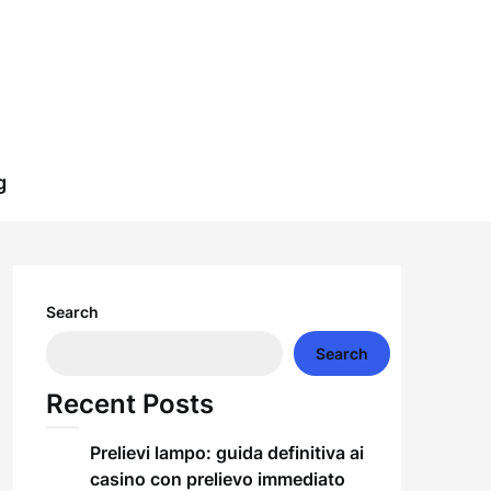
g
Search
Search
Recent Posts
Prelievi lampo: guida definitiva ai
casino con prelievo immediato