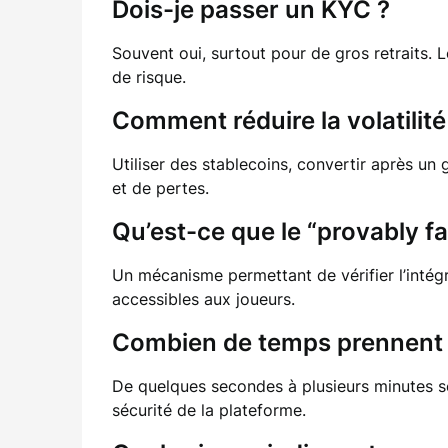
Dois-je passer un KYC ?
Souvent oui, surtout pour de gros retraits. 
de risque.
Comment réduire la volatilit
Utiliser des stablecoins, convertir après un 
et de pertes.
Qu’est-ce que le “provably fa
Un mécanisme permettant de vérifier l’intég
accessibles aux joueurs.
Combien de temps prennent le
De quelques secondes à plusieurs minutes se
sécurité de la plateforme.