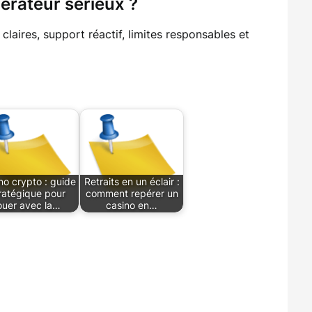
érateur sérieux ?
 claires, support réactif, limites responsables et
no crypto : guide
Retraits en un éclair :
ratégique pour
comment repérer un
ouer avec la…
casino en…