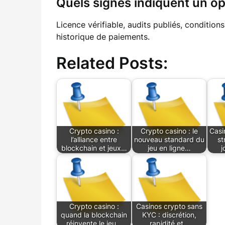
Quels signes indiquent un op
Licence vérifiable, audits publiés, conditions
historique de paiements.
Related Posts:
Crypto casino :
Crypto casino : le
Casi
l’alliance entre
nouveau standard du
st
blockchain et jeux…
jeu en ligne…
j
Crypto casino :
Casinos crypto sans
quand la blockchain
KYC : discrétion,
réinvente le jeu…
rapidité et…