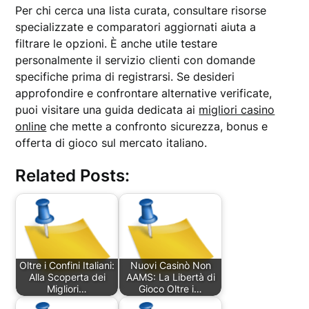
Per chi cerca una lista curata, consultare risorse
specializzate e comparatori aggiornati aiuta a
filtrare le opzioni. È anche utile testare
personalmente il servizio clienti con domande
specifiche prima di registrarsi. Se desideri
approfondire e confrontare alternative verificate,
puoi visitare una guida dedicata ai
migliori casino
online
che mette a confronto sicurezza, bonus e
offerta di gioco sul mercato italiano.
Related Posts:
Oltre i Confini Italiani:
Nuovi Casinò Non
Alla Scoperta dei
AAMS: La Libertà di
Migliori…
Gioco Oltre i…