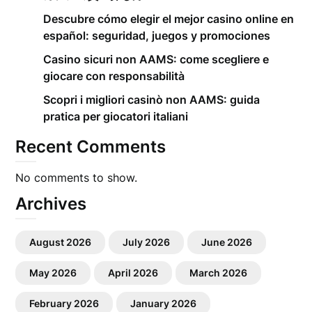
Descubre cómo elegir el mejor casino online en
español: seguridad, juegos y promociones
Casino sicuri non AAMS: come scegliere e
giocare con responsabilità
Scopri i migliori casinò non AAMS: guida
pratica per giocatori italiani
Recent Comments
No comments to show.
Archives
August 2026
July 2026
June 2026
May 2026
April 2026
March 2026
February 2026
January 2026