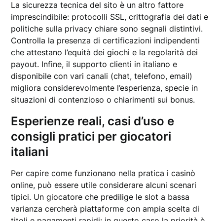
La sicurezza tecnica del sito è un altro fattore
imprescindibile: protocolli SSL, crittografia dei dati e
politiche sulla privacy chiare sono segnali distintivi.
Controlla la presenza di certificazioni indipendenti
che attestano l’equità dei giochi e la regolarità dei
payout. Infine, il supporto clienti in italiano e
disponibile con vari canali (chat, telefono, email)
migliora considerevolmente l’esperienza, specie in
situazioni di contenzioso o chiarimenti sui bonus.
Esperienze reali, casi d’uso e
consigli pratici per giocatori
italiani
Per capire come funzionano nella pratica i casinò
online, può essere utile considerare alcuni scenari
tipici. Un giocatore che predilige le slot a bassa
varianza cercherà piattaforme con ampia scelta di
titoli e pagamenti rapidi: in questo caso la priorità è