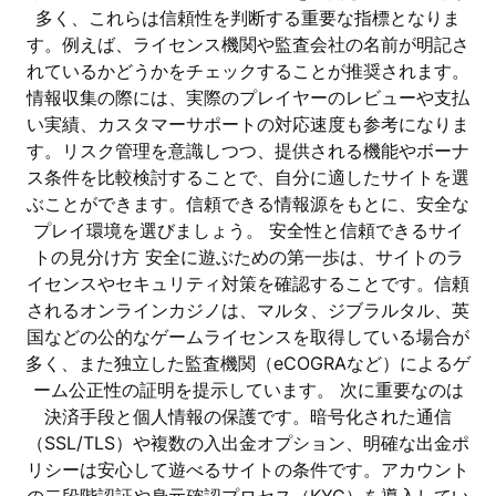
多く、これらは信頼性を判断する重要な指標となりま
す。例えば、ライセンス機関や監査会社の名前が明記さ
れているかどうかをチェックすることが推奨されます。
情報収集の際には、実際のプレイヤーのレビューや支払
い実績、カスタマーサポートの対応速度も参考になりま
す。リスク管理を意識しつつ、提供される機能やボーナ
ス条件を比較検討することで、自分に適したサイトを選
ぶことができます。信頼できる情報源をもとに、安全な
プレイ環境を選びましょう。 安全性と信頼できるサイ
トの見分け方 安全に遊ぶための第一歩は、サイトのラ
イセンスやセキュリティ対策を確認することです。信頼
されるオンラインカジノは、マルタ、ジブラルタル、英
国などの公的なゲームライセンスを取得している場合が
多く、また独立した監査機関（eCOGRAなど）によるゲ
ーム公正性の証明を提示しています。 次に重要なのは
決済手段と個人情報の保護です。暗号化された通信
（SSL/TLS）や複数の入出金オプション、明確な出金ポ
リシーは安心して遊べるサイトの条件です。アカウント