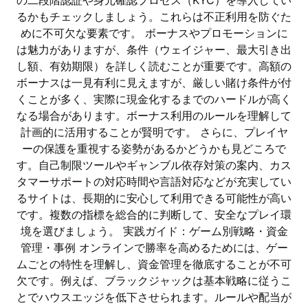
の二段階認証や身元確認プロセス（KYC）を導入してい
るかもチェックしましょう。これらは不正利用を防ぐた
めに不可欠な要素です。 ボーナスやプロモーションに
は魅力がありますが、条件（ウェイジャー、最大引き出
し額、有効期限）を詳しく読むことが重要です。高額の
ボーナスは一見有利に見えますが、厳しい賭け条件が付
くことが多く、実際に現金化するまでのハードルが高く
なる場合があります。ボーナス利用のルールを理解して
計画的に活用することが賢明です。 さらに、プレイヤ
ーの保護を重視する姿勢があるかどうかも見どころで
す。自己制限ツールやギャンブル依存対策の案内、カス
タマーサポートの対応時間や言語対応などが充実してい
るサイトは、長期的に安心して利用できる可能性が高い
です。複数の指標を総合的に判断して、安全なプレイ環
境を選びましょう。 実践ガイド：ゲーム別戦略・資金
管理・事例 オンラインで勝率を高めるためには、ゲー
ムごとの特性を理解し、資金管理を徹底することが不可
欠です。例えば、ブラックジャックは基本戦略に従うこ
とでハウスエッジを低下させられます。ルールや配当が