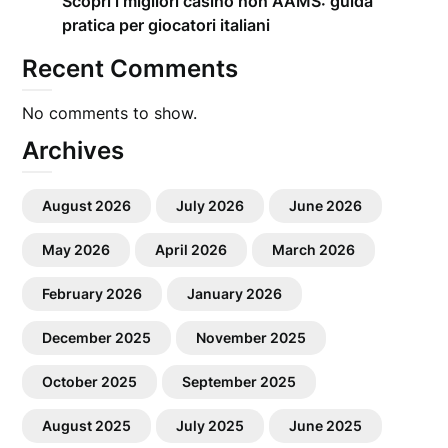
Scopri i migliori casinò non AAMS: guida
pratica per giocatori italiani
Recent Comments
No comments to show.
Archives
August 2026
July 2026
June 2026
May 2026
April 2026
March 2026
February 2026
January 2026
December 2025
November 2025
October 2025
September 2025
August 2025
July 2025
June 2025