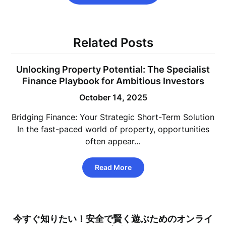
Related Posts
Unlocking Property Potential: The Specialist
Finance Playbook for Ambitious Investors
October 14, 2025
Bridging Finance: Your Strategic Short-Term Solution
In the fast-paced world of property, opportunities
often appear…
Read More
今すぐ知りたい！安全で賢く遊ぶためのオンライ