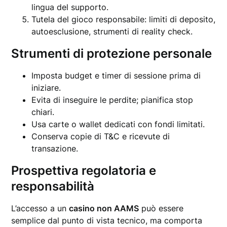
lingua del supporto.
Tutela del gioco responsabile: limiti di deposito,
autoesclusione, strumenti di reality check.
Strumenti di protezione personale
Imposta budget e timer di sessione prima di
iniziare.
Evita di inseguire le perdite; pianifica stop
chiari.
Usa carte o wallet dedicati con fondi limitati.
Conserva copie di T&C e ricevute di
transazione.
Prospettiva regolatoria e
responsabilità
L’accesso a un
casino non AAMS
può essere
semplice dal punto di vista tecnico, ma comporta