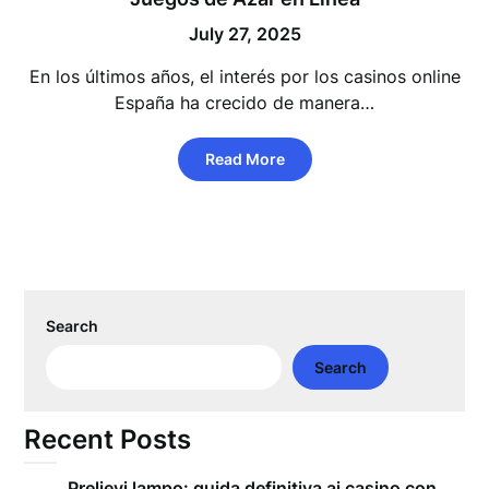
July 27, 2025
En los últimos años, el interés por los casinos online
España ha crecido de manera…
Read More
Search
Search
Recent Posts
Prelievi lampo: guida definitiva ai casino con