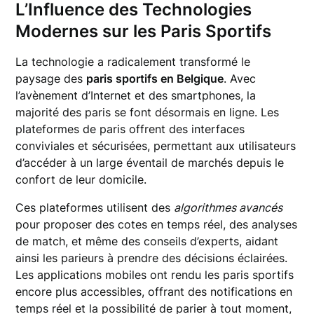
L’Influence des Technologies
Modernes sur les Paris Sportifs
La technologie a radicalement transformé le
paysage des
paris sportifs en Belgique
. Avec
l’avènement d’Internet et des smartphones, la
majorité des paris se font désormais en ligne. Les
plateformes de paris offrent des interfaces
conviviales et sécurisées, permettant aux utilisateurs
d’accéder à un large éventail de marchés depuis le
confort de leur domicile.
Ces plateformes utilisent des
algorithmes avancés
pour proposer des cotes en temps réel, des analyses
de match, et même des conseils d’experts, aidant
ainsi les parieurs à prendre des décisions éclairées.
Les applications mobiles ont rendu les paris sportifs
encore plus accessibles, offrant des notifications en
temps réel et la possibilité de parier à tout moment,