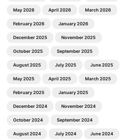
May 2026
April 2026
March 2026
February 2026
January 2026
December 2025
November 2025
October 2025
September 2025
August 2025
July 2025
June 2025
May 2025
April 2025
March 2025
February 2025
January 2025
December 2024
November 2024
October 2024
September 2024
August 2024
July 2024
June 2024