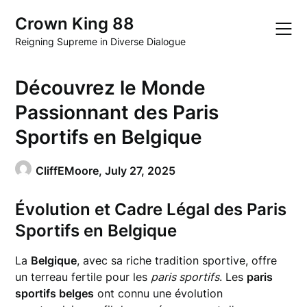
Skip
Crown King 88
to
content
Reigning Supreme in Diverse Dialogue
Découvrez le Monde
Passionnant des Paris
Sportifs en Belgique
CliffEMoore,
July 27, 2025
Évolution et Cadre Légal des Paris
Sportifs en Belgique
La
Belgique
, avec sa riche tradition sportive, offre
un terreau fertile pour les
paris sportifs
. Les
paris
sportifs belges
ont connu une évolution