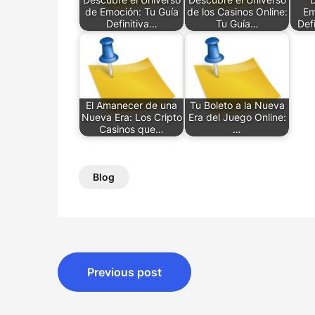
de Emoción: Tu Guía
de los Casinos Online:
Em
Definitiva…
Tu Guía…
Def
El Amanecer de una
Tu Boleto a la Nueva
Nueva Era: Los Cripto
Era del Juego Online:
Casinos que…
…
Blog
Post
Previous post
navigation