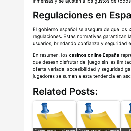
inmensas y se ajustan a los gustos de todos
Regulaciones en Esp
El gobierno español se asegura de que los
c
regulaciones. Estas normativas garantizan l
usuarios, brindando confianza y seguridad 
En resumen, los
casinos online España
repre
que desean disfrutar del juego sin las limita
oferta variada, accesibilidad y seguridad g
jugadores se sumen a esta tendencia en asc
Related Posts:
Descubre el Universo
Descubre el Universo
D