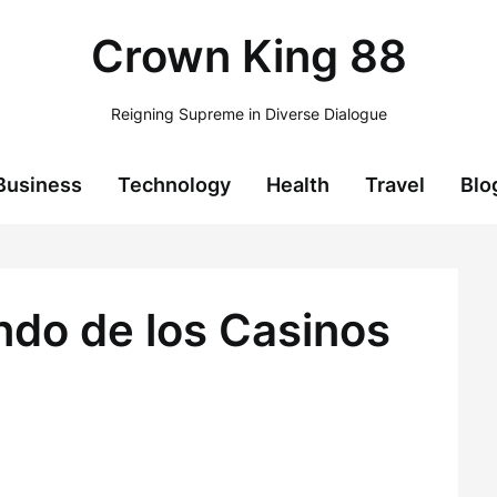
Crown King 88
Reigning Supreme in Diverse Dialogue
Business
Technology
Health
Travel
Blo
ndo de los Casinos