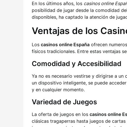
En los últimos años, los
casinos online Espa
posibilidad de jugar desde la comodidad de
disponibles, ha captado la atención de jugad
Ventajas de los Casin
Los
casinos online España
ofrecen numerosa
físicos tradicionales. Entre estas ventajas s
Comodidad y Accesibilidad
Ya no es necesario vestirse y dirigirse a un 
un dispositivo inteligente, se puede acceder
y en cualquier momento.
Variedad de Juegos
La oferta de juegos en los
casinos online E
clásicas tragaperras hasta juegos de cartas