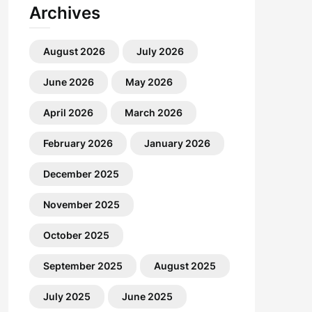
Archives
August 2026
July 2026
June 2026
May 2026
April 2026
March 2026
February 2026
January 2026
December 2025
November 2025
October 2025
September 2025
August 2025
July 2025
June 2025