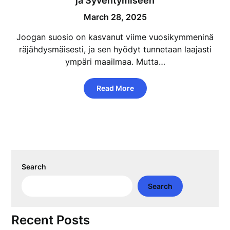
ja Syventymiseen
March 28, 2025
Joogan suosio on kasvanut viime vuosikymmeninä
räjähdysmäisesti, ja sen hyödyt tunnetaan laajasti
ympäri maailmaa. Mutta…
Read More
Search
Search
Recent Posts