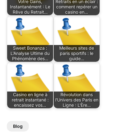
Votre Gains,
Retraits en un éclair :
Instantanément : Le
comment repérer un
Rêve du Retrait…
casino en…
Sweet Bonanza :
Meilleurs sites de
L'Analyse Ultime du
paris sportifs : le
Phénomène des…
guide…
Casino en ligne à
Révolution dans
retrait instantané :
l'Univers des Paris en
encaissez vos…
Ligne : L'Ère…
Blog