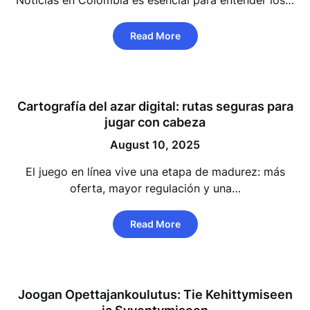
Noticias en Colombia es esencial para entender los…
Read More
Cartografía del azar digital: rutas seguras para
jugar con cabeza
August 10, 2025
El juego en línea vive una etapa de madurez: más
oferta, mayor regulación y una…
Read More
Joogan Opettajankoulutus: Tie Kehittymiseen