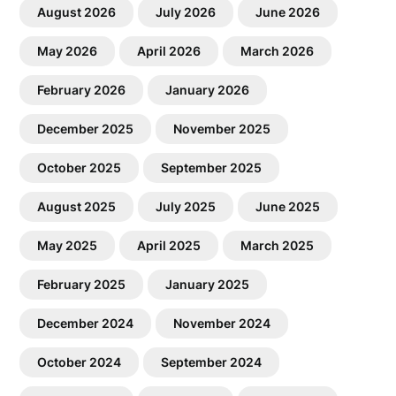
August 2026
July 2026
June 2026
May 2026
April 2026
March 2026
February 2026
January 2026
December 2025
November 2025
October 2025
September 2025
August 2025
July 2025
June 2025
May 2025
April 2025
March 2025
February 2025
January 2025
December 2024
November 2024
October 2024
September 2024