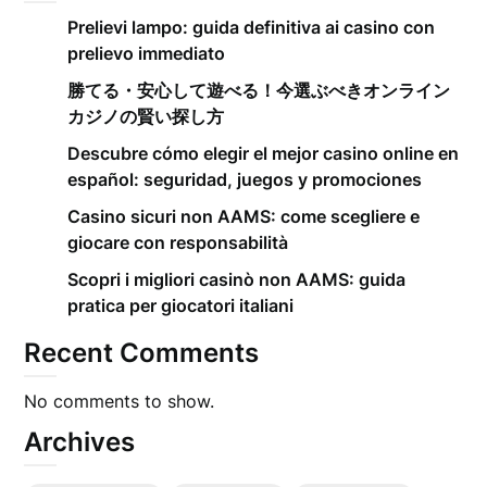
Prelievi lampo: guida definitiva ai casino con
prelievo immediato
勝てる・安心して遊べる！今選ぶべきオンライン
カジノの賢い探し方
Descubre cómo elegir el mejor casino online en
español: seguridad, juegos y promociones
Casino sicuri non AAMS: come scegliere e
giocare con responsabilità
Scopri i migliori casinò non AAMS: guida
pratica per giocatori italiani
Recent Comments
No comments to show.
Archives