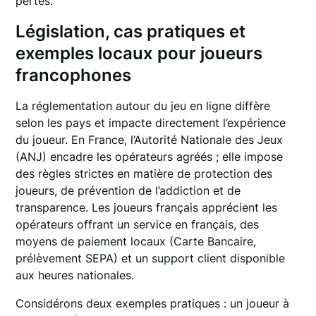
pertes.
Législation, cas pratiques et
exemples locaux pour joueurs
francophones
La réglementation autour du jeu en ligne diffère
selon les pays et impacte directement l’expérience
du joueur. En France, l’Autorité Nationale des Jeux
(ANJ) encadre les opérateurs agréés ; elle impose
des règles strictes en matière de protection des
joueurs, de prévention de l’addiction et de
transparence. Les joueurs français apprécient les
opérateurs offrant un service en français, des
moyens de paiement locaux (Carte Bancaire,
prélèvement SEPA) et un support client disponible
aux heures nationales.
Considérons deux exemples pratiques : un joueur à