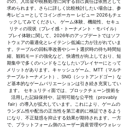
のの、入出金や税務処理に関する自己責任は依然として
求められます。さらに詳しく比較検討したい場合は、参
考レビューとしてコインポーカー レビュー 2026もチェ
ックしてみてください。 ゲーム体験、機能性、セキュ
リティの現状（プレイ感・トーナメント・モバイル）
プレイ体験に関して、2026年のアップデートではソフ
トウェアの最適化とレイテンシ低減に力が注がれていま
す。テーブルの回転率改善やシート選択時の待ち時間短
縮、観戦モードの強化など、快適性が向上しており、短
期集中で多くのハンドをこなしたいプレイヤーにとって
メリットがあります。キャッシュゲーム、MTT（マルチ
テーブルトーナメント）、SNG（シットアンドゴー）な
ど基本的なゲームバリエーションは引き続き充実してい
ます。 セキュリティ面では、ブロックチェーン技術を
活用した記録保持や、証明可能な公平性（provably
fair）の導入が拡大しています。これにより、ゲームの
ランダム性や配当の正当性を第三者的に検証できるよう
になり、不正疑惑を抑止する効果が期待されます。一方
で、プラットフォーム側のユーザー資産管理やウォレッ