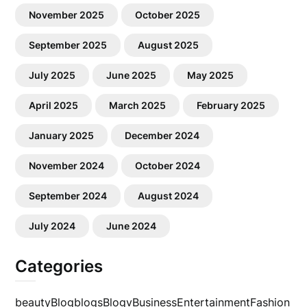
November 2025
October 2025
September 2025
August 2025
July 2025
June 2025
May 2025
April 2025
March 2025
February 2025
January 2025
December 2024
November 2024
October 2024
September 2024
August 2024
July 2024
June 2024
Categories
beauty
Blog
blogs
Blogv
Business
Entertainment
Fashion