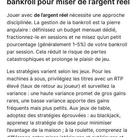
bankroll pour miser de l’argent réel
Jouer avec
de l’argent réel
nécessite une approche
disciplinée. La gestion de la bankroll est la pierre
angulaire : définissez un budget mensuel dédié,
fractionnez-le en sessions et ne misez qu’un petit
pourcentage (généralement 1–5%) de votre bankroll
par session. Cela réduit le risque de pertes
catastrophiques et prolonge le plaisir de jeu.
Les stratégies varient selon les jeux. Pour les
machines à sous, privilégiez les titres avec un RTP
élevé (taux de retour au joueur) et surveillez la
variance : une haute variance promet de gros gains
rares, une basse variance apporte des gains
fréquents mais plus petits. Aux jeux de table,
adoptez des stratégies éprouvées : au blackjack,
apprenez la stratégie de base pour minimiser
l’avantage de la maison ; à la roulette, comprenez la