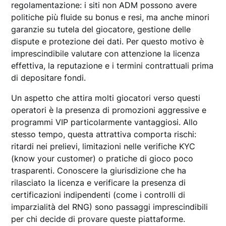
regolamentazione: i siti non ADM possono avere
politiche più fluide su bonus e resi, ma anche minori
garanzie su tutela del giocatore, gestione delle
dispute e protezione dei dati. Per questo motivo è
imprescindibile valutare con attenzione la licenza
effettiva, la reputazione e i termini contrattuali prima
di depositare fondi.
Un aspetto che attira molti giocatori verso questi
operatori è la presenza di promozioni aggressive e
programmi VIP particolarmente vantaggiosi. Allo
stesso tempo, questa attrattiva comporta rischi:
ritardi nei prelievi, limitazioni nelle verifiche KYC
(know your customer) o pratiche di gioco poco
trasparenti. Conoscere la giurisdizione che ha
rilasciato la licenza e verificare la presenza di
certificazioni indipendenti (come i controlli di
imparzialità del RNG) sono passaggi imprescindibili
per chi decide di provare queste piattaforme.