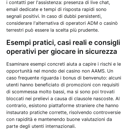
i contatti per l'assistenza: presenza di live chat,
email dedicate e tempi di risposta rapidi sono
segnali positivi. In caso di dubbi persistenti,
considerare l'alternativa di operatori ADM o casinò
terrestri può essere la scelta più prudente.
Esempi pratici, casi reali e consigli
operativi per giocare in sicurezza
Esaminare esempi concreti aiuta a capire i rischi e le
opportunità nel mondo dei casino non AAMS. Un
caso frequente riguarda i bonus di benvenuto: alcuni
utenti hanno beneficiato di promozioni con requisiti
di scommessa molto bassi, ma si sono poi trovati
bloccati nei prelievi a causa di clausole nascoste. Al
contrario, esistono piattaforme straniere che hanno
instaurato pratiche corrette, risolvendo controversie
con rapidità e mantenendo buone valutazioni da
parte degli utenti internazionali.