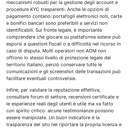
meccanismi robusti per la gestione degli account e
procedure KYC trasparenti. Anche le opzioni di
pagamento contano: portafogli elettronici noti, carte
e bonifici bancari sono preferibili a servizi non
identificabili. Sul fronte legale, è importante
comprendere che giocare su piattaforme estere può
esporsi a questioni fiscali o a difficoltà nel ricorso in
caso di disputa. Molti operatori non ADM non
offrono lo stesso livello di protezione legale del
territorio italiano, perciò conservare tutte le
comunicazioni e gli screenshot delle transazioni può
facilitare eventuali controversie.
Infine, per valutare la reputazione effettiva,
consultare forum di settore, recensioni certificate e
le esperienze reali degli utenti è utile ma va fatto
con spirito critico: alcune testimonianze possono
essere manipolate. Un buon indicatore è la
trasparenza del sito nel riportare la propria licenza e