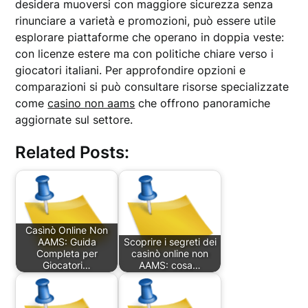
desidera muoversi con maggiore sicurezza senza
rinunciare a varietà e promozioni, può essere utile
esplorare piattaforme che operano in doppia veste:
con licenze estere ma con politiche chiare verso i
giocatori italiani. Per approfondire opzioni e
comparazioni si può consultare risorse specializzate
come
casino non aams
che offrono panoramiche
aggiornate sul settore.
Related Posts:
Casìnò Online Non
AAMS: Guida
Scoprire i segreti dei
Completa per
casinò online non
Giocatori…
AAMS: cosa…