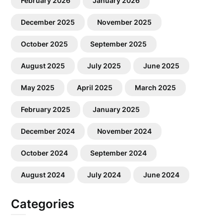
February 2026
January 2026
December 2025
November 2025
October 2025
September 2025
August 2025
July 2025
June 2025
May 2025
April 2025
March 2025
February 2025
January 2025
December 2024
November 2024
October 2024
September 2024
August 2024
July 2024
June 2024
Categories