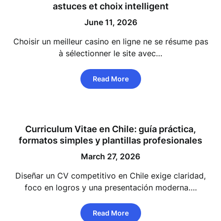
astuces et choix intelligent
June 11, 2026
Choisir un meilleur casino en ligne ne se résume pas
à sélectionner le site avec…
Read More
Curriculum Vitae en Chile: guía práctica,
formatos simples y plantillas profesionales
March 27, 2026
Diseñar un CV competitivo en Chile exige claridad,
foco en logros y una presentación moderna….
Read More