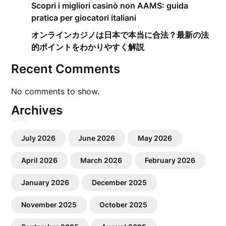
Scopri i migliori casinò non AAMS: guida
pratica per giocatori italiani
オンラインカジノは日本で本当に合法？最新の法
的ポイントをわかりやすく解説
Recent Comments
No comments to show.
Archives
July 2026
June 2026
May 2026
April 2026
March 2026
February 2026
January 2026
December 2025
November 2025
October 2025