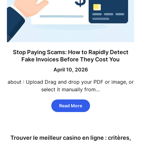
Stop Paying Scams: How to Rapidly Detect
Fake Invoices Before They Cost You
April 10, 2026
about : Upload Drag and drop your PDF or image, or
select it manually from…
Read More
Trouver le meilleur casino en ligne : critères,