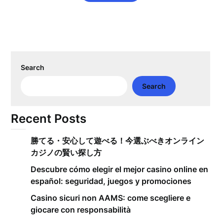
Search
Search
Recent Posts
勝てる・安心して遊べる！今選ぶべきオンライン
カジノの賢い探し方
Descubre cómo elegir el mejor casino online en
español: seguridad, juegos y promociones
Casino sicuri non AAMS: come scegliere e
giocare con responsabilità