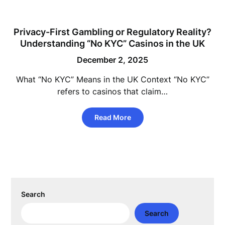
Privacy-First Gambling or Regulatory Reality?
Understanding “No KYC” Casinos in the UK
December 2, 2025
What “No KYC” Means in the UK Context “No KYC”
refers to casinos that claim…
Read More
Search
Search