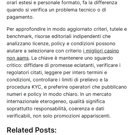
orari estesi e personale formato, fa la differenza
quando si verifica un problema tecnico o di
pagamento.
Per approfondire in modo aggiornato criteri, tutele e
benchmark, risorse editoriali indipendenti che
analizzano licenze, policy e condizioni possono
aiutare a selezionare con criterio
i migliori casino
non aams
. La chiave è mantenere uno sguardo
critico: diffidare di promesse eclatanti, verificare i
regolatori citati, leggere per intero termini e
condizioni, controllare i limiti di prelievo e la
procedura KYC, e preferire operatori che pubblicano
numeri e policy in modo chiaro. In un mercato
internazionale eterogeneo, qualità significa
soprattutto responsabilità, coerenza e dati
verificabili, non solo promozioni appariscenti.
Related Posts: