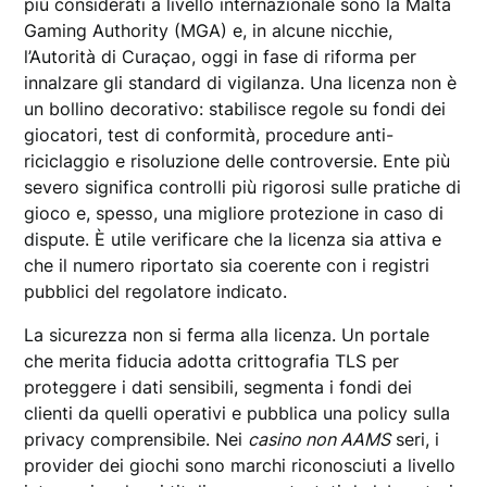
più considerati a livello internazionale sono la Malta
Gaming Authority (MGA) e, in alcune nicchie,
l’Autorità di Curaçao, oggi in fase di riforma per
innalzare gli standard di vigilanza. Una licenza non è
un bollino decorativo: stabilisce regole su fondi dei
giocatori, test di conformità, procedure anti-
riciclaggio e risoluzione delle controversie. Ente più
severo significa controlli più rigorosi sulle pratiche di
gioco e, spesso, una migliore protezione in caso di
dispute. È utile verificare che la licenza sia attiva e
che il numero riportato sia coerente con i registri
pubblici del regolatore indicato.
La sicurezza non si ferma alla licenza. Un portale
che merita fiducia adotta crittografia TLS per
proteggere i dati sensibili, segmenta i fondi dei
clienti da quelli operativi e pubblica una policy sulla
privacy comprensibile. Nei
casino non AAMS
seri, i
provider dei giochi sono marchi riconosciuti a livello