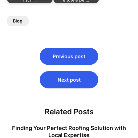
Blog
Post
Previous post
navigation
Next post
Related Posts
Finding Your Perfect Roofing Solution with
Local Expertise