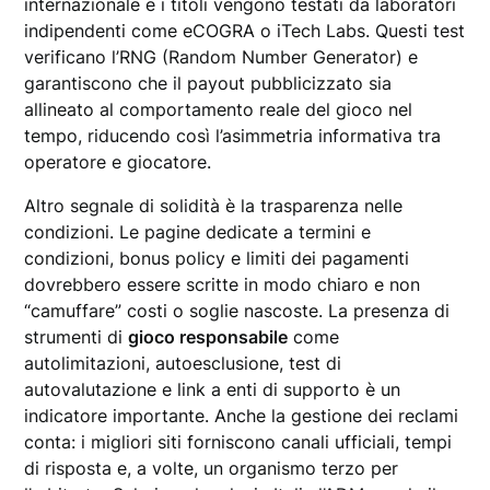
internazionale e i titoli vengono testati da laboratori
indipendenti come eCOGRA o iTech Labs. Questi test
verificano l’RNG (Random Number Generator) e
garantiscono che il payout pubblicizzato sia
allineato al comportamento reale del gioco nel
tempo, riducendo così l’asimmetria informativa tra
operatore e giocatore.
Altro segnale di solidità è la trasparenza nelle
condizioni. Le pagine dedicate a termini e
condizioni, bonus policy e limiti dei pagamenti
dovrebbero essere scritte in modo chiaro e non
“camuffare” costi o soglie nascoste. La presenza di
strumenti di
gioco responsabile
come
autolimitazioni, autoesclusione, test di
autovalutazione e link a enti di supporto è un
indicatore importante. Anche la gestione dei reclami
conta: i migliori siti forniscono canali ufficiali, tempi
di risposta e, a volte, un organismo terzo per