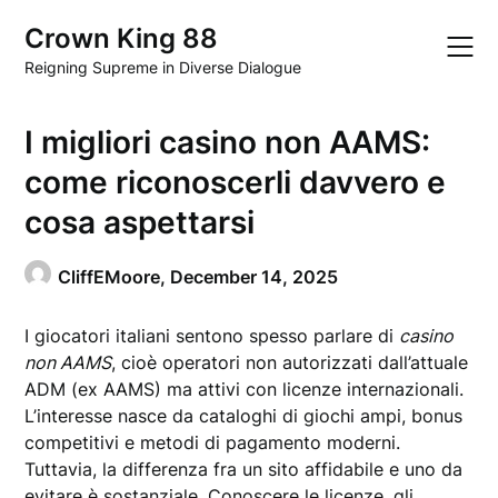
Skip
Crown King 88
to
content
Reigning Supreme in Diverse Dialogue
I migliori casino non AAMS:
come riconoscerli davvero e
cosa aspettarsi
CliffEMoore,
December 14, 2025
I giocatori italiani sentono spesso parlare di
casino
non AAMS
, cioè operatori non autorizzati dall’attuale
ADM (ex AAMS) ma attivi con licenze internazionali.
L’interesse nasce da cataloghi di giochi ampi, bonus
competitivi e metodi di pagamento moderni.
Tuttavia, la differenza fra un sito affidabile e uno da
evitare è sostanziale. Conoscere le licenze, gli