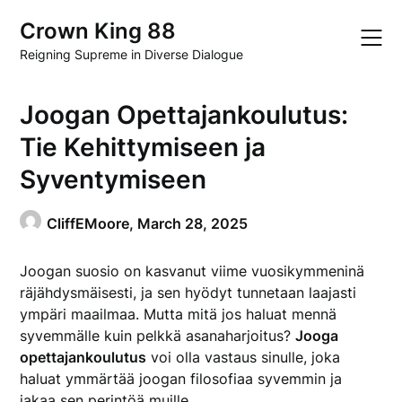
Skip
Crown King 88
to
content
Reigning Supreme in Diverse Dialogue
Joogan Opettajankoulutus:
Tie Kehittymiseen ja
Syventymiseen
CliffEMoore,
March 28, 2025
Joogan suosio on kasvanut viime vuosikymmeninä
räjähdysmäisesti, ja sen hyödyt tunnetaan laajasti
ympäri maailmaa. Mutta mitä jos haluat mennä
syvemmälle kuin pelkkä asanaharjoitus?
Jooga
opettajankoulutus
voi olla vastaus sinulle, joka
haluat ymmärtää joogan filosofiaa syvemmin ja
jakaa sen perintöä muille.