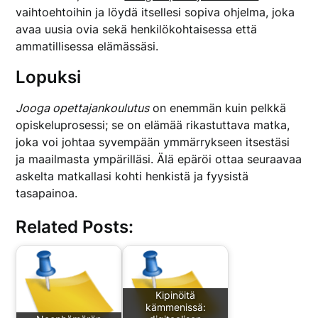
vaihtoehtoihin ja löydä itsellesi sopiva ohjelma, joka
avaa uusia ovia sekä henkilökohtaisessa että
ammatillisessa elämässäsi.
Lopuksi
Jooga opettajankoulutus
on enemmän kuin pelkkä
opiskeluprosessi; se on elämää rikastuttava matka,
joka voi johtaa syvempään ymmärrykseen itsestäsi
ja maailmasta ympärilläsi. Älä epäröi ottaa seuraavaa
askelta matkallasi kohti henkistä ja fyysistä
tasapainoa.
Related Posts:
Kipinöitä
kämmenissä: