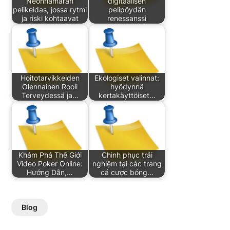
Neonhämärän
digitaalisen
pelikeidas, jossa rytmi
pelipöydän
ja riski kohtaavat
renessanssi
Hoitotarvikkeiden
Ekologiset valinnat:
Olennainen Rooli
hyödynnä
Terveydessä ja…
kertakäyttöiset…
Khám Phá Thế Giới
Chinh phục trải
Video Poker Online:
nghiệm tại các trang
Hướng Dẫn,…
cá cược bóng…
Blog