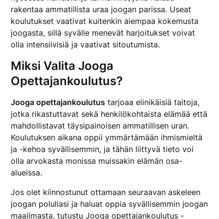
rakentaa ammatillista uraa joogan parissa. Useat
koulutukset vaativat kuitenkin aiempaa kokemusta
joogasta, sillä syvälle menevät harjoitukset voivat
olla intensiivisiä ja vaativat sitoutumista.
Miksi Valita Jooga
Opettajankoulutus?
Jooga opettajankoulutus
tarjoaa elinikäisiä taitoja,
jotka rikastuttavat sekä henkilökohtaista elämää että
mahdollistavat täysipainoisen ammatillisen uran.
Koulutuksen aikana oppii ymmärtämään ihmismieltä
ja -kehoa syvällisemmin, ja tähän liittyvä tieto voi
olla arvokasta monissa muissakin elämän osa-
alueissa.
Jos olet kiinnostunut ottamaan seuraavan askeleen
joogan polullasi ja haluat oppia syvällisemmin joogan
maailmasta, tutustu
Jooga opettajankoulutus
-