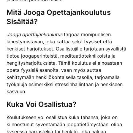
Mitä Jooga Opettajankoulutus
Sisältää?
Jooga opettajankoulutus
tarjoaa monipuolisen
lähestymistavan, joka kattaa sekä fyysiset että
henkiset harjoitukset. Osallistujille tarjotaan syvällistä
tietoa joogaperinteistä, meditaatiotekniikoista ja
hengitysharjoituksista. Tämä koulutus ei ainoastaan
opeta fyysisiä asanoita, vaan myös auttaa
kehittymään henkilökohtaisella tasolla, tarjoamalla
työkaluja esimerkiksi stressinhallintaan ja henkiseen
kasvuun.
Kuka Voi Osallistua?
Koulutukseen voi osallistua kuka tahansa, joka on
kiinnostunut syventämään joogatietämystään, olipa
kyseessä harrastelija tai henkilö, joka haluaa