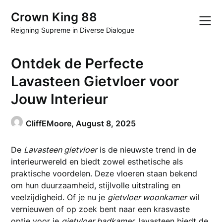
Skip
Crown King 88
to
content
Reigning Supreme in Diverse Dialogue
Ontdek de Perfecte
Lavasteen Gietvloer voor
Jouw Interieur
CliffEMoore,
August 8, 2025
De
Lavasteen gietvloer
is de nieuwste trend in de
interieurwereld en biedt zowel esthetische als
praktische voordelen. Deze vloeren staan bekend
om hun duurzaamheid, stijlvolle uitstraling en
veelzijdigheid. Of je nu je
gietvloer woonkamer
wil
vernieuwen of op zoek bent naar een krasvaste
optie voor je
gietvloer badkamer
, lavasteen biedt de