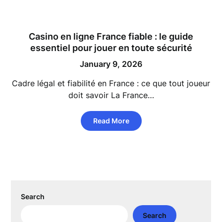
Casino en ligne France fiable : le guide
essentiel pour jouer en toute sécurité
January 9, 2026
Cadre légal et fiabilité en France : ce que tout joueur
doit savoir La France…
Read More
Search
Search