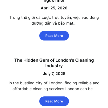
người mới
April 25, 2026
Trong thế giới cá cược trực tuyến, việc vào đúng
đường dẫn và bảo mật…
Read More
The Hidden Gem of London’s Cleaning
Industry
July 7, 2025
In the bustling city of London, finding reliable and
affordable cleaning services London can be…
Read More