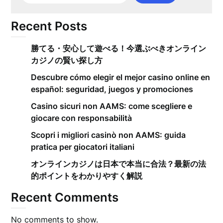
Recent Posts
勝てる・安心して遊べる！今選ぶべきオンライン
カジノの賢い探し方
Descubre cómo elegir el mejor casino online en
español: seguridad, juegos y promociones
Casino sicuri non AAMS: come scegliere e
giocare con responsabilità
Scopri i migliori casinò non AAMS: guida
pratica per giocatori italiani
オンラインカジノは日本で本当に合法？最新の法
的ポイントをわかりやすく解説
Recent Comments
No comments to show.