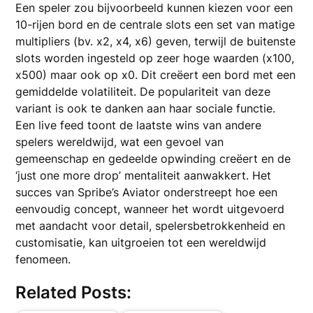
Een speler zou bijvoorbeeld kunnen kiezen voor een
10-rijen bord en de centrale slots een set van matige
multipliers (bv. x2, x4, x6) geven, terwijl de buitenste
slots worden ingesteld op zeer hoge waarden (x100,
x500) maar ook op x0. Dit creëert een bord met een
gemiddelde volatiliteit. De populariteit van deze
variant is ook te danken aan haar sociale functie.
Een live feed toont de laatste wins van andere
spelers wereldwijd, wat een gevoel van
gemeenschap en gedeelde opwinding creëert en de
‘just one more drop’ mentaliteit aanwakkert. Het
succes van Spribe’s Aviator onderstreept hoe een
eenvoudig concept, wanneer het wordt uitgevoerd
met aandacht voor detail, spelersbetrokkenheid en
customisatie, kan uitgroeien tot een wereldwijd
fenomeen.
Related Posts: