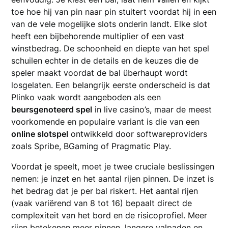
toe hoe hij van pin naar pin stuitert voordat hij in een
van de vele mogelijke slots onderin landt. Elke slot
heeft een bijbehorende multiplier of een vast
winstbedrag. De schoonheid en diepte van het spel
schuilen echter in de details en de keuzes die de
speler maakt voordat de bal überhaupt wordt
losgelaten. Een belangrijk eerste onderscheid is dat
Plinko vaak wordt aangeboden als een
beursgenoteerd spel
in live casino’s, maar de meest
voorkomende en populaire variant is die van een
online slotspel
ontwikkeld door softwareproviders
zoals Spribe, BGaming of Pragmatic Play.
Voordat je speelt, moet je twee cruciale beslissingen
nemen: je inzet en het aantal rijen pinnen. De inzet is
het bedrag dat je per bal riskert. Het aantal rijen
(vaak variërend van 8 tot 16) bepaalt direct de
complexiteit van het bord en de risicoprofiel. Meer
rijen betekenen meer pinnen, langere valpaden en