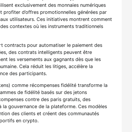
tilisent exclusivement des monnaies numériques
t profiter d’offres promotionnelles générées par
ux utilisateurs. Ces initiatives montrent comment
s des contextes où les instruments traditionnels
rt contracts pour automatiser le paiement des
es, des contrats intelligents peuvent être
nt les versements aux gagnants dès que les
umaine. Cela réduit les litiges, accélère la
nce des participants.
y tokens) comme récompenses fidélité transforme la
rammes de fidélité basés sur des jetons
compenses contre des paris gratuits, des
à la gouvernance de la plateforme. Ces modèles
tion des clients et créent des communautés
ortifs en crypto.