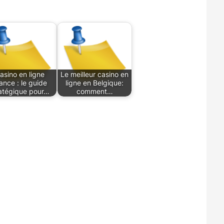
asino en ligne
Le meilleur casino en
ance : le guide
ligne en Belgique:
ratégique pour…
comment…