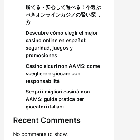
勝てる・安心して遊べる！今選ぶ
べきオンラインカジノの賢い探し
方
Descubre cómo elegir el mejor
casino online en español:
seguridad, juegos y
promociones
Casino sicuri non AAMS: come
scegliere e giocare con
responsabilità
Scopri i migliori casinò non
AAMS: guida pratica per
giocatori italiani
Recent Comments
No comments to show.