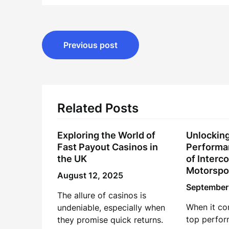
Post
Previous post
navigation
Related Posts
Exploring the World of
Unlockin
Fast Payout Casinos in
Performa
the UK
of Interco
Motorspo
August 12, 2025
September
The allure of casinos is
When it co
undeniable, especially when
top perfor
they promise quick returns.