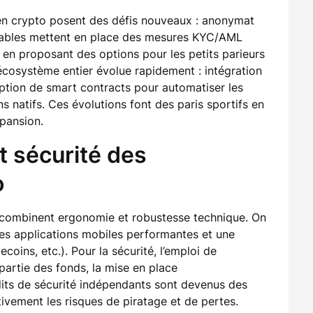
n crypto posent des défis nouveaux : anonymat
sables mettent en place des mesures KYC/AML
 en proposant des options pour les petits parieurs
l’écosystème entier évolue rapidement : intégration
doption de smart contracts pour automatiser les
s natifs. Ces évolutions font des paris sportifs en
pansion.
t sécurité des
o
o combinent ergonomie et robustesse technique. On
des applications mobiles performantes et une
coins, etc.). Pour la sécurité, l’emploi de
 partie des fonds, la mise en place
udits de sécurité indépendants sont devenus des
tivement les risques de piratage et de pertes.