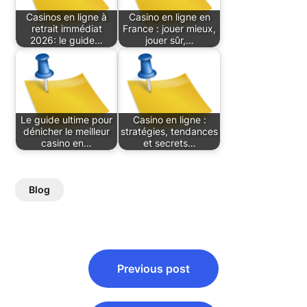
Casinos en ligne à
Casino en ligne en
retrait immédiat
France : jouer mieux,
2026: le guide…
jouer sûr,…
Le guide ultime pour
Casino en ligne :
dénicher le meilleur
stratégies, tendances
casino en…
et secrets…
Blog
Post
Previous post
navigation