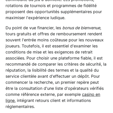
rotations de tournois et programmes de fidélité
proposent des opportunités supplémentaires pour
maximiser l'expérience ludique.
Du point de vue financier, les
bonus de bienvenue
,
tours gratuits et offres de remboursement rendent
souvent l'entrée moins coûteuse pour les nouveaux
joueurs. Toutefois, il est essentiel d'examiner les
conditions de mise et les exigences de retrait
associées. Pour choisir une plateforme fiable, il est
recommandé de comparer les critères de sécurité, la
réputation, la lisibilité des termes et la qualité du
service clientèle avant d'effectuer un dépôt. Pour
commencer la recherche, un premier repère peut
être la consultation d'une liste d'opérateurs vérifiés
comme référence externe, par exemple
casino en
ligne
, intégrant retours client et informations
réglementaires.