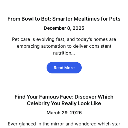
From Bowl to Bot: Smarter Mealtimes for Pets
December 8, 2025
Pet care is evolving fast, and today’s homes are
embracing automation to deliver consistent
nutrition…
Read More
Find Your Famous Face: Discover Which
Celebrity You Really Look Like
March 29, 2026
Ever glanced in the mirror and wondered which star