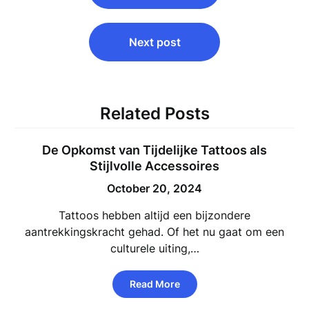
Next post
Related Posts
De Opkomst van Tijdelijke Tattoos als
Stijlvolle Accessoires
October 20, 2024
Tattoos hebben altijd een bijzondere
aantrekkingskracht gehad. Of het nu gaat om een
culturele uiting,…
Read More