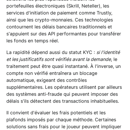
portefeuilles électroniques (Skrill, Neteller), les
services d'initiation de paiement comme Trustly,
ainsi que les crypto-monnaies. Ces technologies
contournent les délais bancaires traditionnels et
s'appuient sur des API performantes pour transférer
les fonds en temps réel.
La rapidité dépend aussi du statut KYC :
si l'identité
et les justificatifs sont vérifiés avant la demande
, le
traitement peut être quasi instantané. À l'inverse, un
compte non vérifié entraînera un blocage
automatique, exigeant des contrôles
supplémentaires. Les opérateurs utilisent par ailleurs
des systèmes anti-fraude qui peuvent imposer des
délais s'ils détectent des transactions inhabituelles.
Il convient d'évaluer les frais potentiels et les
plafonds imposés par chaque méthode. Certaines
solutions sans frais pour le joueur peuvent impliquer