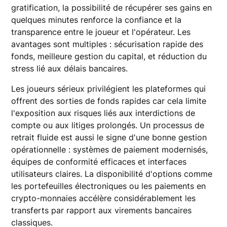
gratification, la possibilité de récupérer ses gains en
quelques minutes renforce la confiance et la
transparence entre le joueur et l'opérateur. Les
avantages sont multiples : sécurisation rapide des
fonds, meilleure gestion du capital, et réduction du
stress lié aux délais bancaires.
Les joueurs sérieux privilégient les plateformes qui
offrent des sorties de fonds rapides car cela limite
l'exposition aux risques liés aux interdictions de
compte ou aux litiges prolongés. Un processus de
retrait fluide est aussi le signe d'une bonne gestion
opérationnelle : systèmes de paiement modernisés,
équipes de conformité efficaces et interfaces
utilisateurs claires. La disponibilité d'options comme
les portefeuilles électroniques ou les paiements en
crypto-monnaies accélère considérablement les
transferts par rapport aux virements bancaires
classiques.