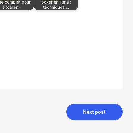
de complet pour
poker en ligne :
exceller…
techniques,…
Next post