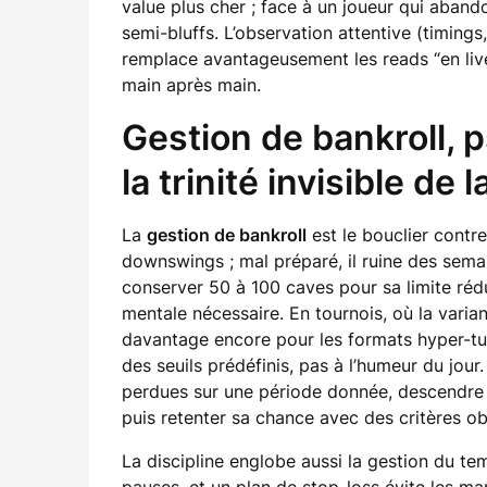
value plus cher ; face à un joueur qui aban
semi-bluffs. L’observation attentive (timings
remplace avantageusement les reads “en liv
main après main.
Gestion de bankroll, p
la trinité invisible de 
La
gestion de bankroll
est le bouclier contr
downswings ; mal préparé, il ruine des sema
conserver 50 à 100 caves pour sa limite rédui
mentale nécessaire. En tournois, où la varia
davantage encore pour les formats hyper-tu
des seuils prédéfinis, pas à l’humeur du jour
perdues sur une période donnée, descendre d’
puis retenter sa chance avec des critères obj
La discipline englobe aussi la gestion du tem