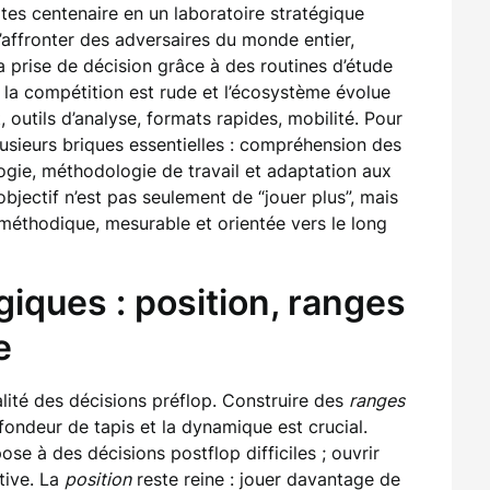
tes centenaire en un laboratoire stratégique
d’affronter des adversaires du monde entier,
sa prise de décision grâce à des routines d’étude
s, la compétition est rude et l’écosystème évolue
 outils d’analyse, formats rapides, mobilité. Pour
lusieurs briques essentielles : compréhension des
gie, méthodologie de travail et adaptation aux
bjectif n’est pas seulement de “jouer plus”, mais
 méthodique, mesurable et orientée vers le long
iques : position, ranges
e
lité des décisions préflop. Construire des
ranges
fondeur de tapis et la dynamique est crucial.
se à des décisions postflop difficiles ; ouvrir
ative. La
position
reste reine : jouer davantage de