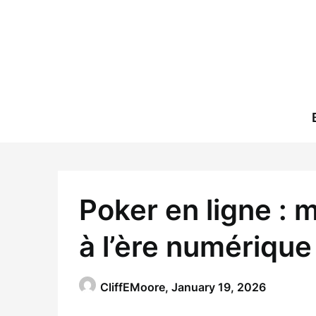
Skip
to
content
Poker en ligne : ma
à l’ère numérique
CliffEMoore,
January 19, 2026