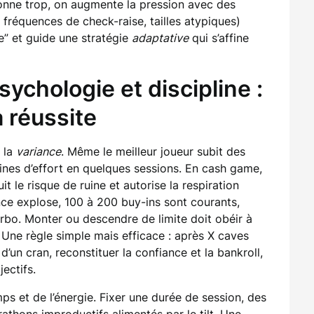
donne trop, on augmente la pression avec des
, fréquences de check-raise, tailles atypiques)
e” et guide une stratégie
adaptative
qui s’affine
sychologie et discipline :
la réussite
e la
variance
. Même le meilleur joueur subit des
ines d’effort en quelques sessions. En cash game,
t le risque de ruine et autorise la respiration
nce explose, 100 à 200 buy-ins sont courants,
rbo. Monter ou descendre de limite doit obéir à
. Une règle simple mais efficace : après X caves
un cran, reconstituer la confiance et la bankroll,
ectifs.
ps et de l’énergie. Fixer une durée de session, des