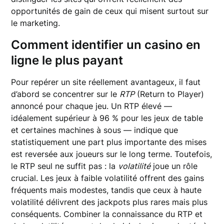
opportunités de gain de ceux qui misent surtout sur
le marketing.
Comment identifier un
casino en
ligne le plus payant
Pour repérer un site réellement avantageux, il faut
d’abord se concentrer sur le
RTP
(Return to Player)
annoncé pour chaque jeu. Un RTP élevé —
idéalement supérieur à 96 % pour les jeux de table
et certaines machines à sous — indique que
statistiquement une part plus importante des mises
est reversée aux joueurs sur le long terme. Toutefois,
le RTP seul ne suffit pas : la
volatilité
joue un rôle
crucial. Les jeux à faible volatilité offrent des gains
fréquents mais modestes, tandis que ceux à haute
volatilité délivrent des jackpots plus rares mais plus
conséquents. Combiner la connaissance du RTP et