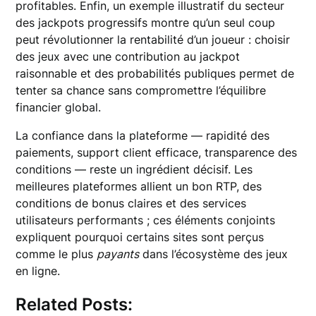
profitables. Enfin, un exemple illustratif du secteur
des jackpots progressifs montre qu’un seul coup
peut révolutionner la rentabilité d’un joueur : choisir
des jeux avec une contribution au jackpot
raisonnable et des probabilités publiques permet de
tenter sa chance sans compromettre l’équilibre
financier global.
La confiance dans la plateforme — rapidité des
paiements, support client efficace, transparence des
conditions — reste un ingrédient décisif. Les
meilleures plateformes allient un bon RTP, des
conditions de bonus claires et des services
utilisateurs performants ; ces éléments conjoints
expliquent pourquoi certains sites sont perçus
comme le plus
payants
dans l’écosystème des jeux
en ligne.
Related Posts: