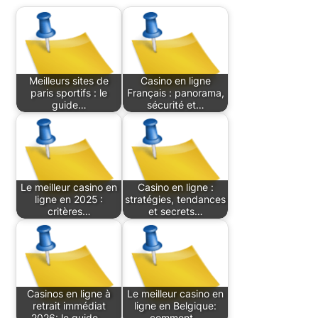
Meilleurs sites de
Casino en ligne
paris sportifs : le
Français : panorama,
guide…
sécurité et…
Le meilleur casino en
Casino en ligne :
ligne en 2025 :
stratégies, tendances
critères…
et secrets…
Casinos en ligne à
Le meilleur casino en
retrait immédiat
ligne en Belgique:
2026: le guide…
comment…