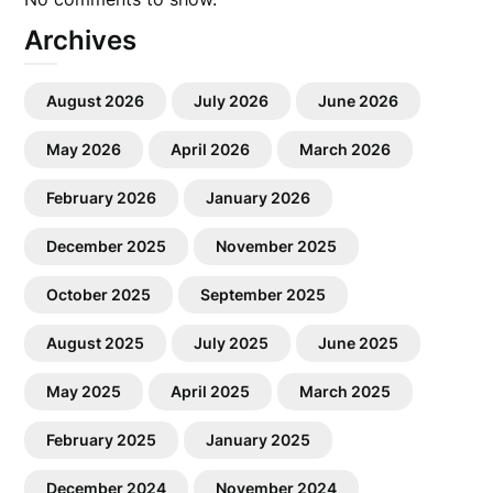
Archives
August 2026
July 2026
June 2026
May 2026
April 2026
March 2026
February 2026
January 2026
December 2025
November 2025
October 2025
September 2025
August 2025
July 2025
June 2025
May 2025
April 2025
March 2025
February 2025
January 2025
December 2024
November 2024