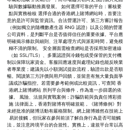
驗與數據驅動推薦發展。 如何選擇可靠的平台：審核要
點與實務檢核 選擇合適的香港網上賭博網站時，首要注
意的是許可與監管資訊。合法營運許可、第三方審計報告
（例如獨立的隨機數產生器 RNG 認證）以及公開的營運
公司資料，是判斷平台是否值得信任的重要依據。平台應
明確揭示條款與細則、注單處理方式與派彩時間，避免模
糊不清的限制。 安全層面需檢查網站是否採用加密連線
（如 SSL/TLS）、多重認證與冷錢包或受保管的支付機
制以保障玩家資金。客服回應速度與處理紀錄也能反映業
者專業度；建議先以小額測試提款流程，驗證出款是否順
暢。閱讀第三方評價與用戶回饋，並留意有無大量負面爭
議或詐騙指控。若需要參考範例或比較資訊，可查閱 香
港網上賭博網站 所列平台與條件，作為進一步篩選的依
據。 風險、法規與實戰案例：詐騙防範與負責任博彩措
施 法律面上，香港對賭博有明確規範，《賭博條例》對
未經批准的賭博活動有嚴格限制。網上賭博雖然在技術上
易於接觸，但玩家在參與前須了解自身行為是否可能觸
法，並注意跨境平台的合規性。實務上，違規平台常以高