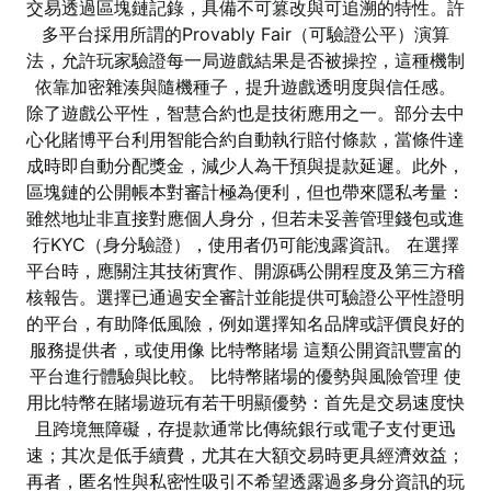
交易透過區塊鏈記錄，具備不可篡改與可追溯的特性。許
多平台採用所謂的Provably Fair（可驗證公平）演算
法，允許玩家驗證每一局遊戲結果是否被操控，這種機制
依靠加密雜湊與隨機種子，提升遊戲透明度與信任感。
除了遊戲公平性，智慧合約也是技術應用之一。部分去中
心化賭博平台利用智能合約自動執行賠付條款，當條件達
成時即自動分配獎金，減少人為干預與提款延遲。此外，
區塊鏈的公開帳本對審計極為便利，但也帶來隱私考量：
雖然地址非直接對應個人身分，但若未妥善管理錢包或進
行KYC（身分驗證），使用者仍可能洩露資訊。 在選擇
平台時，應關注其技術實作、開源碼公開程度及第三方稽
核報告。選擇已通過安全審計並能提供可驗證公平性證明
的平台，有助降低風險，例如選擇知名品牌或評價良好的
服務提供者，或使用像 比特幣賭場 這類公開資訊豐富的
平台進行體驗與比較。 比特幣賭場的優勢與風險管理 使
用比特幣在賭場遊玩有若干明顯優勢：首先是交易速度快
且跨境無障礙，存提款通常比傳統銀行或電子支付更迅
速；其次是低手續費，尤其在大額交易時更具經濟效益；
再者，匿名性與私密性吸引不希望透露過多身分資訊的玩