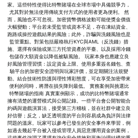
家。這些特性使得比特幣賭場在全球市場中具備競爭力，
尤其對於無法使用傳統支付方式的使用者更為便利。 然
而，風險也不可忽視。加密貨幣價格波動可能使獎金價值
大幅變動；平台若未受監管或資本不足，存在凍結資金、
跑路或操控遊戲結果的風險；此外，詐騙與洗錢風險也是
監管重點。對策包括嚴格執行KYC與AML（反洗錢）措
施、選擇有保險或第三方托管資產的平臺、以及採用冷錢
包儲存大額資金以降低被駭風險。 玩家本身也應建立良
好風險管理習慣：設定資金上限、使用多重簽名錢包、查
驗平台的加密安全證明與玩家評價，並定期關注法規變
動。結合技術性防護與理性博彩態度，可在享受加密帶來
便利的同時，將潛在損失降到最低。 實務案例與挑選比
特幣賭場的指南 真實案例顯示，成功的比特幣賭場通常
擁有清楚的運營模式與公開記錄。一些平台會公開智能合
約碼與遊戲演算法，接受第三方稽核，並在社群中建立良
好信譽；反之，缺乏透明度的平台則容易成為負評與法律
問題的溫床。玩家可以參考已發生的安全事件來學習，例
如過去幾起平台被入侵或管理人員惡意挪用資金的案例，
這些事件強調了選擇有強化安全措施和平衡治理結構的重