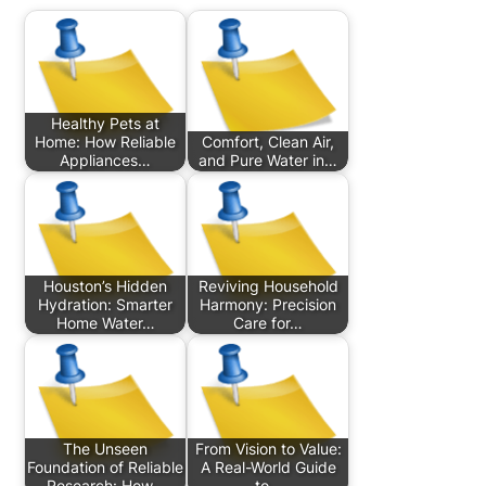
Healthy Pets at
Home: How Reliable
Comfort, Clean Air,
Appliances…
and Pure Water in…
Houston’s Hidden
Reviving Household
Hydration: Smarter
Harmony: Precision
Home Water…
Care for…
The Unseen
From Vision to Value:
Foundation of Reliable
A Real-World Guide
Research: How…
to…