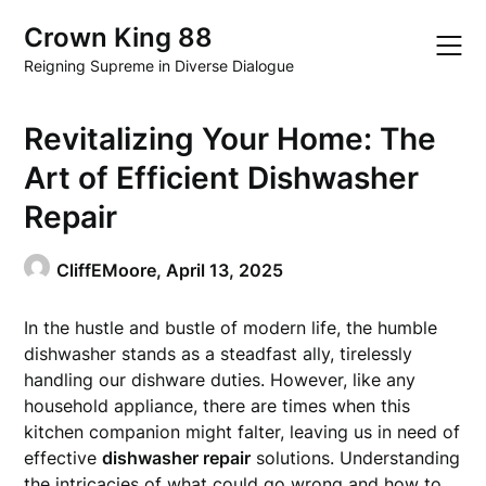
Skip
Crown King 88
to
content
Reigning Supreme in Diverse Dialogue
Revitalizing Your Home: The
Art of Efficient Dishwasher
Repair
CliffEMoore,
April 13, 2025
In the hustle and bustle of modern life, the humble
dishwasher stands as a steadfast ally, tirelessly
handling our dishware duties. However, like any
household appliance, there are times when this
kitchen companion might falter, leaving us in need of
effective
dishwasher repair
solutions. Understanding
the intricacies of what could go wrong and how to