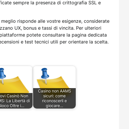
ificate sempre la presenza di crittografia SSL e
e meglio risponde alle vostre esigenze, considerate
zano UX, bonus e tassi di vincita. Per ulteriori
piattaforme potete consultare la pagina dedicata
ensioni e test tecnici utili per orientare la scelta.
Casino non AAMS
ovi Casinò Non
sicuri: come
S: La Libertà di
riconoscerli e
ioco Oltre i…
giocare…