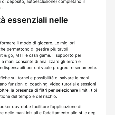
ti di deposito, autoesclusione) completano il
a.
tà essenziali nelle
formare il modo di giocare. Le migliori
che permettono di gestire più tavoli
it & go, MTT e cash game. Il supporto per
le mani consente di analizzare gli errori e
indispensabili per chi vuole progredire seriamente.
fiche sui tornei e possibilità di salvare le mani
ano funzioni di coaching, video tutorial e sessioni
ltre, la presenza di filtri per selezionare limiti, tipi
tione del tempo e del rischio.
 poker dovrebbe facilitare l’applicazione di
e delle mani iniziali e l’adattamento allo stile degli