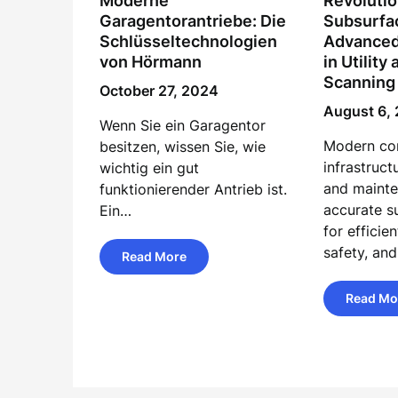
Moderne
Revolutio
Garagentorantriebe: Die
Subsurfac
Schlüsseltechnologien
Advanced
von Hörmann
in Utility
Scanning
October 27, 2024
August 6,
Wenn Sie ein Garagentor
Modern con
besitzen, wissen Sie, wie
infrastruc
wichtig ein gut
and mainte
funktionierender Antrieb ist.
accurate s
Ein…
for efficie
safety, an
Read More
Read Mo