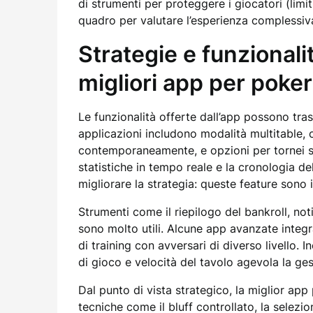
di strumenti per proteggere i giocatori (limi
quadro per valutare l’esperienza complessiv
Strategie e funzionali
migliori app per poker
Le funzionalità offerte dall’app possono tras
applicazioni includono modalità multitable, 
contemporaneamente, e opzioni per tornei s
statistiche in tempo reale e la cronologia del
migliorare la strategia: queste feature sono 
Strumenti come il riepilogo del bankroll, noti
sono molto utili. Alcune app avanzate integr
di training con avversari di diverso livello. Ino
di gioco e velocità del tavolo agevola la ges
Dal punto di vista strategico, la miglior app
tecniche come il bluff controllato, la selezion