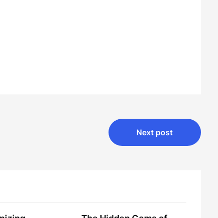
Next post