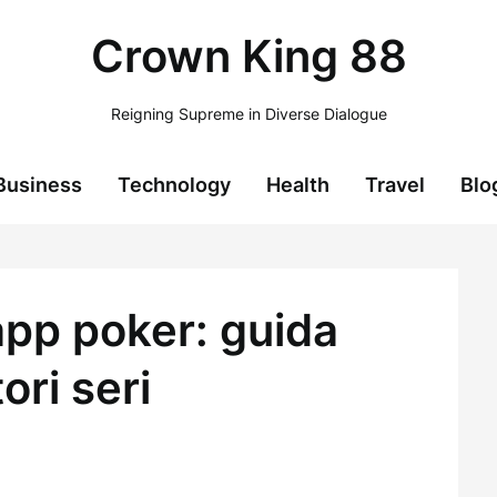
Crown King 88
Reigning Supreme in Diverse Dialogue
Business
Technology
Health
Travel
Blo
 app poker: guida
ori seri